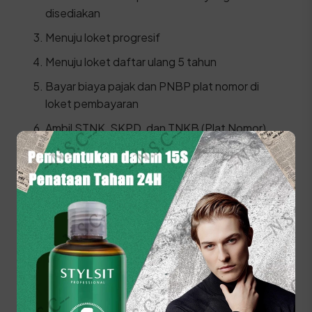
disediakan
Menuju loket progresif
Menuju loket daftar ulang 5 tahun
Bayar biaya pajak dan PNBP plat nomor di
loket pembayaran
Ambil STNK, SKPD, dan TNKB (Plat Nomor)
baru
⚠️ Kendaraan fisik WAJIB dibawa ke lokasi Samsat
Pariaman karena petugas harus melakukan gesek
nomor rangka dan mesin secara langsung.
Prosedur Balik Nama
Kendaraan (BBN II) di Kota