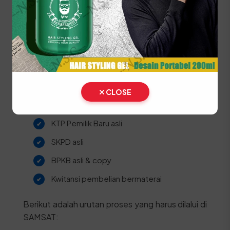
Pariaman
Segera lakukan balik nama jika Anda baru saja
membeli kendaraan bekas di wilayah Kota
Pariaman agar proses administrasi di masa depan
menjadi lebih mudah dan status kepemilikan
menjadi sah secara hukum atas nama Anda
sendiri.
CLOSE
STNK asli
KTP Pemilik Baru asli
SKPD asli
BPKB asli & copy
Kwitansi pembelian bermaterai
Berikut adalah urutan proses yang harus dilalui di
SAMSAT: