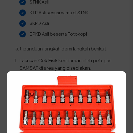
STNK Asli
KTP Asli sesuai nama di STNK
SKPD Asli
BPKB Asli beserta Fotokopi
Ikuti panduan langkah demi langkah berikut:
Lakukan Cek Fisik kendaraan oleh petugas
SAMSAT di area yang disediakan.
Ambil dan isi formulir pendaftaran pajak 5
tahunan.
Menuju loket progresif untuk pengecekan
status kendaraan.
Daftarkan kendaraan di loket daftar ulang 5
tahun dengan menyerahkan berkas dan hasil
cek fisik.