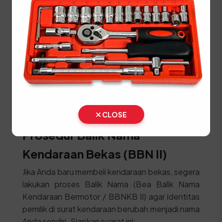
Lakukan pembayaran pajak dan biaya PNBP
pelat nomor di kasir.
Ambil STNK, SKPD, dan Plat Nomor (TNKB)
baru di loket penyerahan.
⚠️ Kendaraan fisik wajib dibawa langsung ke lokasi
SAMSAT untuk proses penggesekan nomor
rangka dan mesin oleh petugas berwenang.
CLOSE
Prosedur Balik Nama
Kendaraan Bekas (BBN II)
Jika Anda baru membeli kendaraan bekas, segera
lakukan proses Balik Nama (Bea Balik Nama
Kendaraan Bermotor / BBNKB II) agar identitas
pemilik di surat kendaraan berubah menjadi nama
Anda sendiri. Siapkan syarat ini: