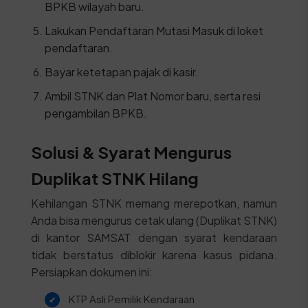
BPKB wilayah baru.
Lakukan Pendaftaran Mutasi Masuk di loket
pendaftaran.
Bayar ketetapan pajak di kasir.
Ambil STNK dan Plat Nomor baru, serta resi
pengambilan BPKB.
Solusi & Syarat Mengurus
Duplikat STNK Hilang
Kehilangan STNK memang merepotkan, namun
Anda bisa mengurus cetak ulang (Duplikat STNK)
di kantor SAMSAT dengan syarat kendaraan
tidak berstatus diblokir karena kasus pidana.
Persiapkan dokumen ini:
KTP Asli Pemilik Kendaraan