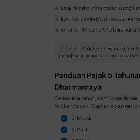
Lanjutkan ke loket daftar ulang 1 t
Lakukan pembayaran sesuai nomina
Ambil STNK dan SKPD baru yang te
⚠️ Pastikan Anda membawa dokumen KTP 
menghindari penolakan berkas saat verif
Panduan Pajak 5 Tahunan
Dharmasraya
Setiap lima tahun, pemilik kendaraa
fisik kendaraan. Siapkan dokumen tam
STNK asli
KTP asli