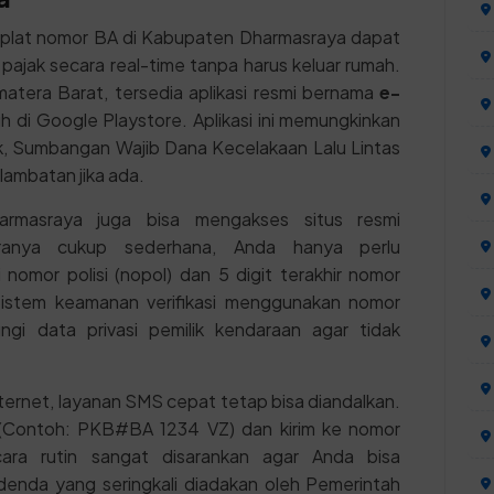
 plat nomor BA di Kabupaten Dharmasraya dapat
ajak secara real-time tanpa harus keluar rumah.
tera Barat, tersedia aplikasi resmi bernama
e-
 di Google Playstore. Aplikasi ini memungkinkan
k, Sumbangan Wajib Dana Kecelakaan Lalu Lintas
lambatan jika ada.
harmasraya juga bisa mengakses situs resmi
ranya cukup sederhana, Anda hanya perlu
nomor polisi (nopol) dan 5 digit terakhir nomor
istem keamanan verifikasi menggunakan nomor
ungi data privasi pemilik kendaraan agar tidak
ternet, layanan SMS cepat tetap bisa diandalkan.
Contoh: PKB#BA 1234 VZ) dan kirim ke nomor
ara rutin sangat disarankan agar Anda bisa
nda yang seringkali diadakan oleh Pemerintah