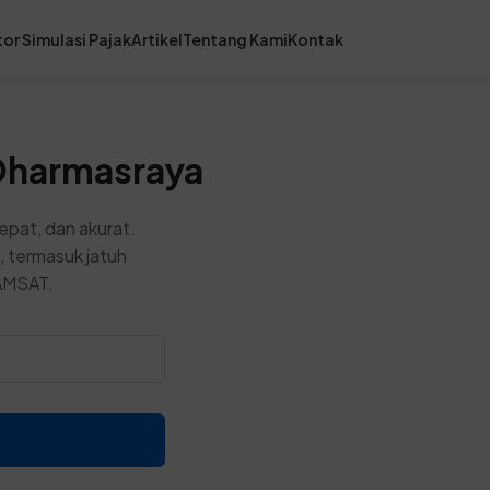
or Simulasi Pajak
Artikel
Tentang Kami
Kontak
Dharmasraya
pat, dan akurat.
, termasuk jatuh
SAMSAT.