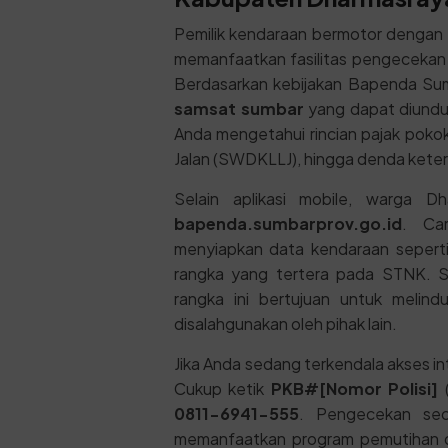
Pemilik kendaraan bermotor dengan
memanfaatkan fasilitas pengecekan p
Berdasarkan kebijakan Bapenda Suma
samsat sumbar
yang dapat diunduh
Anda mengetahui rincian pajak poko
Jalan (SWDKLLJ), hingga denda keter
Selain aplikasi mobile, warga D
bapenda.sumbarprov.go.id
. Ca
menyiapkan data kendaraan seperti 
rangka yang tertera pada STNK. S
rangka ini bertujuan untuk melind
disalahgunakan oleh pihak lain.
Jika Anda sedang terkendala akses in
Cukup ketik
PKB#[Nomor Polisi]
(
0811-6941-555
. Pengecekan sec
memanfaatkan program pemutihan de