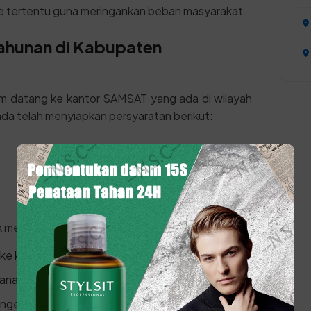
de tertentu guna meringankan beban masyarakat.
Tahunan di Kabupaten
um datang ke kantor SAMSAT yang ada di wilayah
da telah menyiapkan persyaratan berikut:
k melakukan prosesnya:
ke kantor SAMSAT atau gerai terdekat.
yanan.
engecekan data kepemilikan.