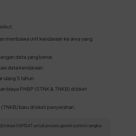
rikut:
gan membawa unit kendaraan ke area yang
 dengan data yang benar.
ikasi data kendaraan.
r ulang 5 tahun.
dan biaya PNBP (STNK & TNKB) di loket
 (TNKB) baru di loket penyerahan.
 di lokasi SAMSAT untuk proses gesek nomor rangka