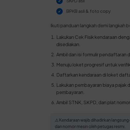
SKPD asli
BPKB asli & foto copy
Ikuti panduan langkah demi langkah be
Lakukan Cek Fisik kendaraan den
disediakan.
Ambil dan isi formulir pendaftaran
Menuju loket progresif untuk verif
Daftarkan kendaraan di loket dafta
Lakukan pembayaran biaya pajak 
pembayaran.
Ambil STNK, SKPD, dan plat nomor
⚠️ Kendaraan wajib dihadirkan langsung
dan nomor mesin oleh petugas resmi.