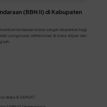
ndaraan (BBN II) di Kabupaten
 membeli kendaraan bekas sangat disarankan bagi
ah pengurusan administrasi di masa depan dan
g sah.
us dilalui di SAMSAT:
antor SAMSAT Dharmasraya.