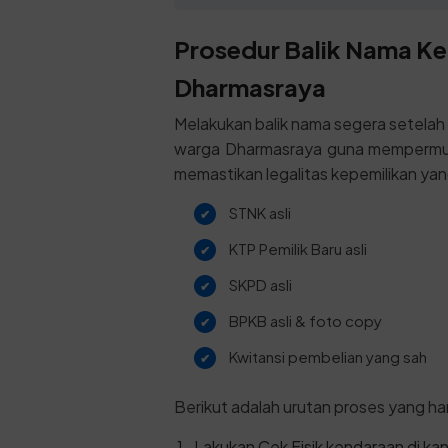
Prosedur Balik Nama Ke
Dharmasraya
Melakukan balik nama segera setelah
warga Dharmasraya guna mempermud
memastikan legalitas kepemilikan yan
STNK asli
KTP Pemilik Baru asli
SKPD asli
BPKB asli & foto copy
Kwitansi pembelian yang sah
Berikut adalah urutan proses yang har
Lakukan Cek Fisik kendaraan di k