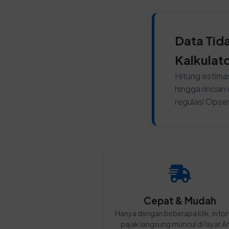
Data Tid
Kalkulat
Hitung estimas
hingga rincia
regulasi Opse
Cepat & Mudah
Hanya dengan beberapa klik, info
pajak langsung muncul di layar A