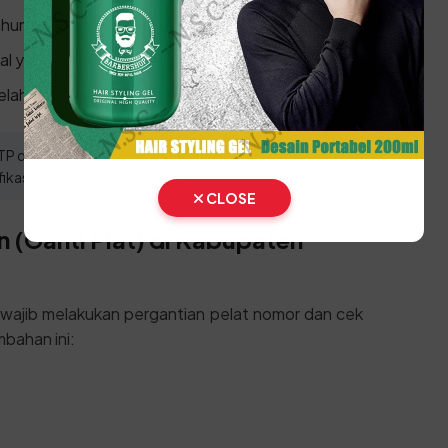
ahun untuk validasi berkas.
l yang tertera di loket pembayaran.
lah disahkan.
dan STNK asli yang masih terbaca jelas untuk
ikasi di loket pendaftaran.
CLOSE
 (Ganti Plat) di Kabupaten
n wajib melakukan pergantian pelat nomor dan cek
bahan ini: