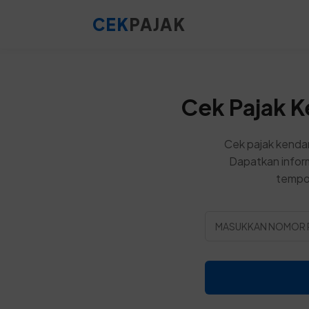
CEK
PAJAK
Cek Pajak 
Cek pajak kenda
Dapatkan inform
tempo,