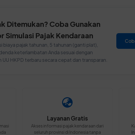
ak Ditemukan? Coba Gunakan
or Simulasi Pajak Kendaraan
Cob
i biaya pajak tahunan, 5 tahunan (ganti plat),
n denda keterlambatan Anda sesuai dengan
n UU HKPD terbaru secara cepat dan transparan.
Layanan Gratis
rmasi
Akses informasi pajak kendaraan dari
K
nda
seluruh provinsi di Indonesia tanpa
I