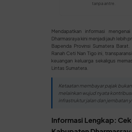
tanpa antre.
Mendapatkan informasi mengenai
Dharmasraya kini menjadi jauh lebih pr
Bapenda Provinsi Sumatera Barat. B
Ranah Ceti Nan Tigo ini, transparan
keuangan keluarga sekaligus memast
Lintas Sumatera.
Ketaatan membayar pajak bukan
melainkan wujud nyata kontrib
infrastruktur jalan dan jembatan 
Informasi Lengkap: Cek 
Kabupaten Dharmasray