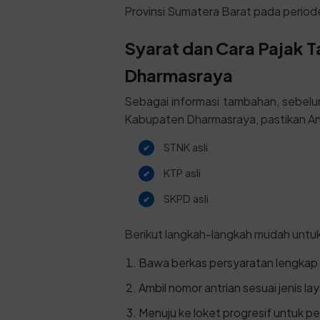
Provinsi Sumatera Barat pada perio
Syarat dan Cara Pajak 
Dharmasraya
Sebagai informasi tambahan, sebel
Kabupaten Dharmasraya, pastikan An
STNK asli
KTP asli
SKPD asli
Berikut langkah-langkah mudah untu
Bawa berkas persyaratan lengkap 
Ambil nomor antrian sesuai jenis la
Menuju ke loket progresif untuk p