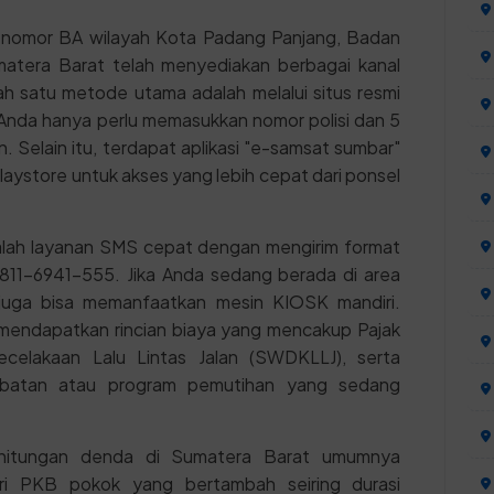
t nomor BA wilayah Kota Padang Panjang, Badan
tera Barat telah menyediakan berbagai kanal
h satu metode utama adalah melalui situs resmi
Anda hanya perlu memasukkan nomor polisi dan 5
n. Selain itu, terdapat aplikasi "e-samsat sumbar"
aystore untuk akses yang lebih cepat dari ponsel
alah layanan SMS cepat dengan mengirim format
11-6941-555. Jika Anda sedang berada di area
juga bisa memanfaatkan mesin KIOSK mandiri.
mendapatkan rincian biaya yang mencakup Pajak
elakaan Lalu Lintas Jalan (SWDKLLJ), serta
ambatan atau program pemutihan yang sedang
rhitungan denda di Sumatera Barat umumnya
ari PKB pokok yang bertambah seiring durasi