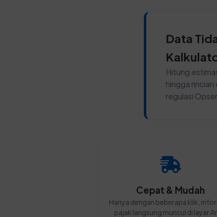
Data Tid
Kalkulat
Hitung estimas
hingga rincia
regulasi Opse
Cepat & Mudah
Hanya dengan beberapa klik, info
pajak langsung muncul di layar A