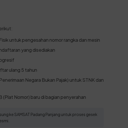
rikut:
isik untuk pengesahan nomor rangka dan mesin
endaftaran yang disediakan
ogresif
ftar ulang 5 tahun
Penerimaan Negara Bukan Pajak) untuk STNK dan
(Plat Nomor) baru di bagian penyerahan
ngsung ke SAMSAT Padang Panjang untuk proses gesek
esmi.