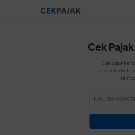
CEK
PAJAK
Cek Pajak
Cek pajak kend
Dapatkan inform
tempo,