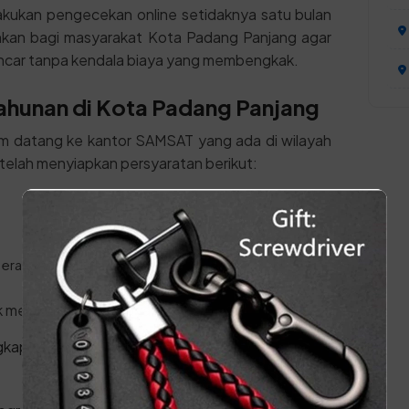
lakukan pengecekan online setidaknya satu bulan
nkan bagi masyarakat Kota Padang Panjang agar
ncar tanpa kendala biaya yang membengkak.
Tahunan di Kota Padang Panjang
um datang ke kantor SAMSAT yang ada di wilayah
telah menyiapkan persyaratan berikut:
erah) Asli yang lama
k melakukan prosesnya:
gkap ke kantor SAMSAT