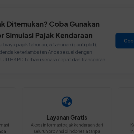
ak Ditemukan? Coba Gunakan
or Simulasi Pajak Kendaraan
Cob
i biaya pajak tahunan, 5 tahunan (ganti plat),
n denda keterlambatan Anda sesuai dengan
n UU HKPD terbaru secara cepat dan transparan.
Layanan Gratis
rmasi
Akses informasi pajak kendaraan dari
K
nda
seluruh provinsi di Indonesia tanpa
I