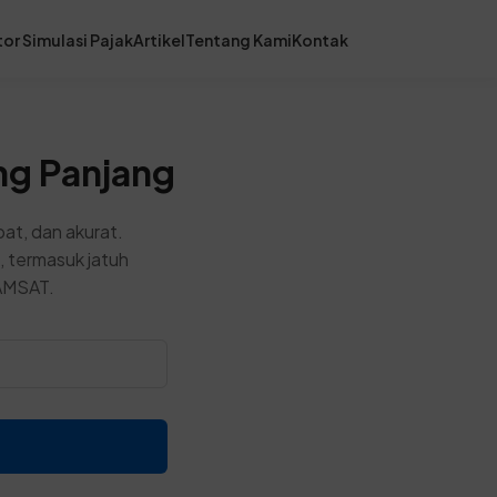
or Simulasi Pajak
Artikel
Tentang Kami
Kontak
ng Panjang
at, dan akurat.
, termasuk jatuh
SAMSAT.