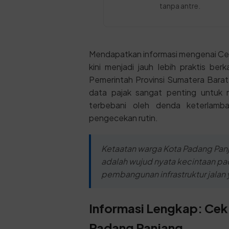
tanpa antre.
Mendapatkan informasi mengenai Cek
kini menjadi jauh lebih praktis berk
Pemerintah Provinsi Sumatera Barat
data pajak sangat penting untuk 
terbebani oleh denda keterlamb
pengecekan rutin.
Ketaatan warga Kota Padang Pa
adalah wujud nyata kecintaan 
pembangunan infrastruktur jalan 
Informasi Lengkap: Cek
Padang Panjang