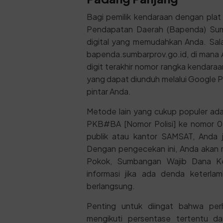
Bagi pemilik kendaraan dengan pla
Pendapatan Daerah (Bapenda) Suma
digital yang memudahkan Anda. Sala
bapenda.sumbarprov.go.id, di mana 
digit terakhir nomor rangka kendaraa
yang dapat diunduh melalui Google Pl
pintar Anda.
Metode lain yang cukup populer ad
PKB#BA [Nomor Polisi] ke nomor 08
publik atau kantor SAMSAT, Anda 
Dengan pengecekan ini, Anda akan 
Pokok, Sumbangan Wajib Dana Kec
informasi jika ada denda keterl
berlangsung.
Penting untuk diingat bahwa pe
mengikuti persentase tertentu d