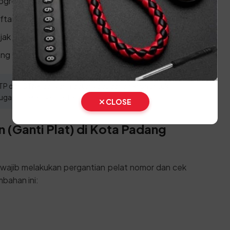
ogresif
tar ulang 1 tahun
ak di loket pembayaran/kasir
g telah disahkan
 dan STNK asli yang datanya sudah sinkron untuk
gas di loket pendaftaran.
CLOSE
 (Ganti Plat) di Kota Padang
n wajib melakukan pergantian pelat nomor dan cek
bahan ini: