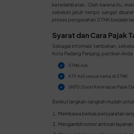
keterlambatan. Oleh karena itu, me
sebelum jatuh tempo sangat disara
proses pengesahan STNK berjalan la
Syarat dan Cara Pajak 
Sebagai informasi tambahan, sebel
Kota Padang Panjang, pastikan Anda 
STNK Asli
KTP Asli sesuai nama di STNK
SKPD (Surat Ketetapan Pajak Da
Berikut langkah-langkah mudah untu
Membawa berkas persyaratan len
Mengambil nomor antrean layanan