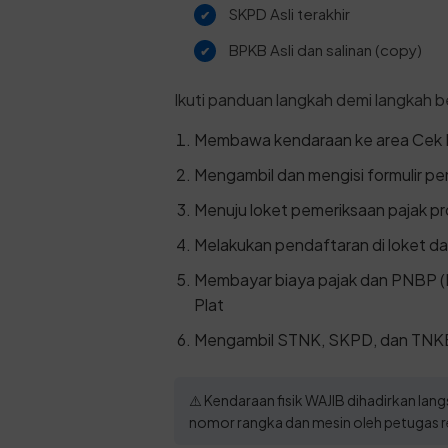
SKPD Asli terakhir
BPKB Asli dan salinan (copy)
Ikuti panduan langkah demi langkah be
Membawa kendaraan ke area Cek F
Mengambil dan mengisi formulir p
Menuju loket pemeriksaan pajak pr
Melakukan pendaftaran di loket da
Membayar biaya pajak dan PNBP (
Plat
Mengambil STNK, SKPD, dan TNKB 
⚠️ Kendaraan fisik WAJIB dihadirkan la
nomor rangka dan mesin oleh petugas r