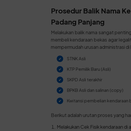
Prosedur Balik Nama Ken
Padang Panjang
Melakukan balik nama sangat pentin
membeli kendaraan bekas agar legalit
mempermudah urusan administrasi di 
STNK Asli
KTP Pemilik Baru (Asli)
SKPD Asli terakhir
BPKB Asli dan salinan (copy)
Kwitansi pembelian kendaraan 
Berikut adalah urutan proses yang har
Melakukan Cek Fisik kendaraan di 