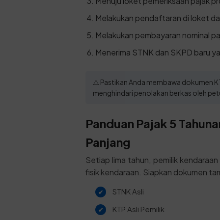
Menuju loket pemeriksaan pajak pr
Melakukan pendaftaran di loket daf
Melakukan pembayaran nominal paj
Menerima STNK dan SKPD baru yan
⚠️ Pastikan Anda membawa dokumen KTP
menghindari penolakan berkas oleh petu
Panduan Pajak 5 Tahunan
Panjang
Setiap lima tahun, pemilik kendaraa
fisik kendaraan. Siapkan dokumen tam
STNK Asli
KTP Asli Pemilik