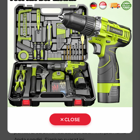
Lakukan pembayaran pajak dan biaya PNBP
pelat nomor di kasir.
Ambil STNK, SKPD, dan Plat Nomor (TNKB)
baru di loket penyerahan.
⚠️ Kendaraan fisik wajib dibawa langsung ke lokasi
SAMSAT untuk proses penggesekan nomor
rangka dan mesin oleh petugas berwenang.
Prosedur Balik Nama
Kendaraan Bekas (BBN II)
Jika Anda baru membeli kendaraan bekas, segera
lakukan proses Balik Nama (Bea Balik Nama
CLOSE
Kendaraan Bermotor / BBNKB II) agar identitas
pemilik di surat kendaraan berubah menjadi nama
Anda sendiri. Siapkan syarat ini: