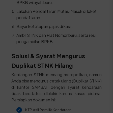
BPKB wilayah baru.
Lakukan Pendaftaran Mutasi Masuk di loket
pendaftaran.
Bayar ketetapan pajak di kasir.
Ambil STNK dan Plat Nomor baru, serta resi
pengambilan BPKB.
Solusi & Syarat Mengurus
Duplikat STNK Hilang
Kehilangan STNK memang merepotkan, namun
Anda bisa mengurus cetak ulang (Duplikat STNK)
di kantor SAMSAT dengan syarat kendaraan
tidak berstatus diblokir karena kasus pidana.
Persiapkan dokumen ini:
KTP Asli Pemilik Kendaraan