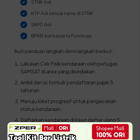
STNK Asli
KTP Asli sesuai nama di STNK
SKPD Asli
BPKB Asli beserta Fotokopi
Ikuti panduan langkah demi langkah berikut:
Lakukan Cek Fisik kendaraan oleh petugas
SAMSAT di area yang disediakan.
Ambil dan isi formulir pendaftaran pajak 5
tahunan.
Menuju loket progresif untuk pengecekan
status kendaraan.
Daftarkan kendaraan di loket daftar ulang 5
tahun dengan menyerahkan berkas dan hasil
cek fisik.