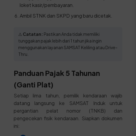
loket kasir/pembayaran.
Ambil STNK dan SKPD yang baru dicetak.
⚠️
Catatan:
Pastikan Anda tidak memiliki
tunggakan pajak lebih dari 1 tahun jika ingin
menggunakan layanan SAMSAT Keliling atau Drive-
Thru.
Panduan Pajak 5 Tahunan
(Ganti Plat)
Setiap lima tahun, pemilik kendaraan wajib
datang langsung ke SAMSAT Induk untuk
pergantian pelat nomor (TNKB) dan
pengecekan fisik kendaraan. Siapkan dokumen
ini: