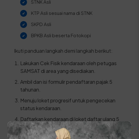
STNK Asli
KTP Asli sesuai nama di STNK
SKPD Asli
BPKB Asli beserta Fotokopi
Ikuti panduan langkah demi langkah berikut:
Lakukan Cek Fisik kendaraan oleh petugas
SAMSAT di area yang disediakan.
Ambil dan isi formulir pendaftaran pajak 5
tahunan.
Menuju loket progresif untuk pengecekan
status kendaraan.
Daftarkan kendaraan di loket daftar ulang 5
tahun dengan menyerahkan berkas dan hasil
cek fisik.