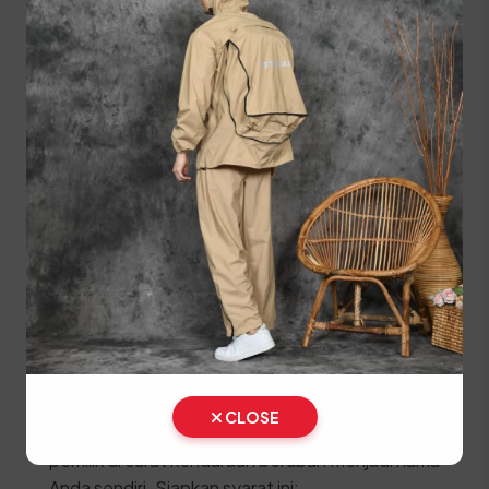
Lakukan pembayaran pajak dan biaya PNBP
pelat nomor di kasir.
Ambil STNK, SKPD, dan Plat Nomor (TNKB)
baru di loket penyerahan.
⚠️ Kendaraan fisik wajib dibawa langsung ke lokasi
SAMSAT untuk proses penggesekan nomor
rangka dan mesin oleh petugas berwenang.
Prosedur Balik Nama
Kendaraan Bekas (BBN II)
Jika Anda baru membeli kendaraan bekas, segera
lakukan proses Balik Nama (Bea Balik Nama
CLOSE
Kendaraan Bermotor / BBNKB II) agar identitas
pemilik di surat kendaraan berubah menjadi nama
Anda sendiri. Siapkan syarat ini: