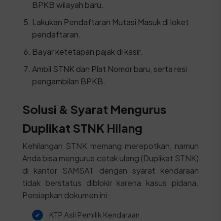
BPKB wilayah baru.
Lakukan Pendaftaran Mutasi Masuk di loket
pendaftaran.
Bayar ketetapan pajak di kasir.
Ambil STNK dan Plat Nomor baru, serta resi
pengambilan BPKB.
Solusi & Syarat Mengurus
Duplikat STNK Hilang
Kehilangan STNK memang merepotkan, namun
Anda bisa mengurus cetak ulang (Duplikat STNK)
di kantor SAMSAT dengan syarat kendaraan
tidak berstatus diblokir karena kasus pidana.
Persiapkan dokumen ini:
KTP Asli Pemilik Kendaraan