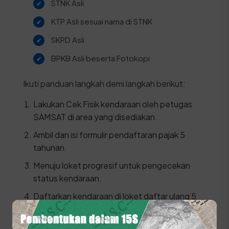
STNK Asli
KTP Asli sesuai nama di STNK
SKPD Asli
BPKB Asli beserta Fotokopi
Ikuti panduan langkah demi langkah berikut:
Lakukan Cek Fisik kendaraan oleh petugas
SAMSAT di area yang disediakan.
Ambil dan isi formulir pendaftaran pajak 5
tahunan.
Menuju loket progresif untuk pengecekan
status kendaraan.
Daftarkan kendaraan di loket daftar ulang 5
tahun dengan menyerahkan berkas dan hasil
cek fisik.