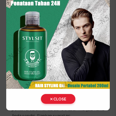
Lakukan pembayaran pajak dan biaya PNBP
pelat nomor di kasir.
Ambil STNK, SKPD, dan Plat Nomor (TNKB)
baru di loket penyerahan.
⚠️ Kendaraan fisik wajib dibawa langsung ke lokasi
SAMSAT untuk proses penggesekan nomor
rangka dan mesin oleh petugas berwenang.
Prosedur Balik Nama
Kendaraan Bekas (BBN II)
Jika Anda baru membeli kendaraan bekas, segera
lakukan proses Balik Nama (Bea Balik Nama
CLOSE
Kendaraan Bermotor / BBNKB II) agar identitas
pemilik di surat kendaraan berubah menjadi nama
Anda sendiri. Siapkan syarat ini: