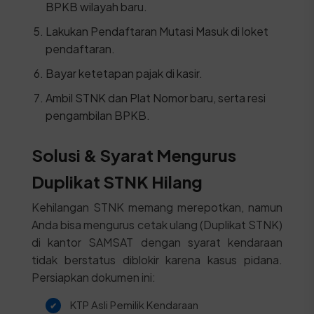
BPKB wilayah baru.
Lakukan Pendaftaran Mutasi Masuk di loket
pendaftaran.
Bayar ketetapan pajak di kasir.
Ambil STNK dan Plat Nomor baru, serta resi
pengambilan BPKB.
Solusi & Syarat Mengurus
Duplikat STNK Hilang
Kehilangan STNK memang merepotkan, namun
Anda bisa mengurus cetak ulang (Duplikat STNK)
di kantor SAMSAT dengan syarat kendaraan
tidak berstatus diblokir karena kasus pidana.
Persiapkan dokumen ini:
KTP Asli Pemilik Kendaraan