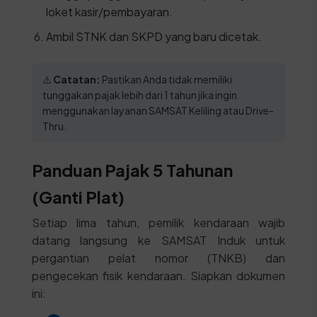
loket kasir/pembayaran.
Ambil STNK dan SKPD yang baru dicetak.
⚠️
Catatan:
Pastikan Anda tidak memiliki
tunggakan pajak lebih dari 1 tahun jika ingin
menggunakan layanan SAMSAT Keliling atau Drive-
Thru.
Panduan Pajak 5 Tahunan
(Ganti Plat)
Setiap lima tahun, pemilik kendaraan wajib
datang langsung ke SAMSAT Induk untuk
pergantian pelat nomor (TNKB) dan
pengecekan fisik kendaraan. Siapkan dokumen
ini: