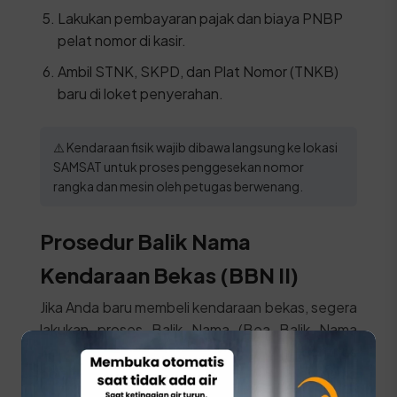
Lakukan pembayaran pajak dan biaya PNBP
pelat nomor di kasir.
Ambil STNK, SKPD, dan Plat Nomor (TNKB)
baru di loket penyerahan.
⚠️ Kendaraan fisik wajib dibawa langsung ke lokasi
SAMSAT untuk proses penggesekan nomor
rangka dan mesin oleh petugas berwenang.
Prosedur Balik Nama
Kendaraan Bekas (BBN II)
Jika Anda baru membeli kendaraan bekas, segera
lakukan proses Balik Nama (Bea Balik Nama
Kendaraan Bermotor / BBNKB II) agar identitas
pemilik di surat kendaraan berubah menjadi nama
Anda sendiri. Siapkan syarat ini: