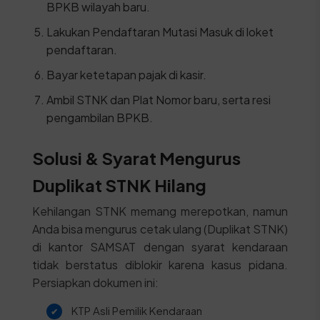
BPKB wilayah baru.
Lakukan Pendaftaran Mutasi Masuk di loket
pendaftaran.
Bayar ketetapan pajak di kasir.
Ambil STNK dan Plat Nomor baru, serta resi
pengambilan BPKB.
Solusi & Syarat Mengurus
Duplikat STNK Hilang
Kehilangan STNK memang merepotkan, namun
Anda bisa mengurus cetak ulang (Duplikat STNK)
di kantor SAMSAT dengan syarat kendaraan
tidak berstatus diblokir karena kasus pidana.
Persiapkan dokumen ini:
KTP Asli Pemilik Kendaraan