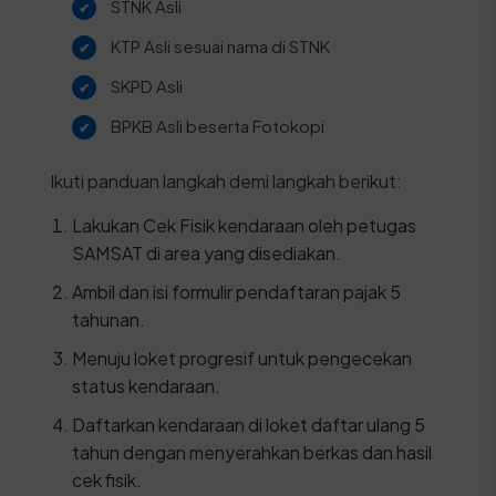
STNK Asli
KTP Asli sesuai nama di STNK
SKPD Asli
BPKB Asli beserta Fotokopi
Ikuti panduan langkah demi langkah berikut:
Lakukan Cek Fisik kendaraan oleh petugas
SAMSAT di area yang disediakan.
Ambil dan isi formulir pendaftaran pajak 5
tahunan.
Menuju loket progresif untuk pengecekan
status kendaraan.
Daftarkan kendaraan di loket daftar ulang 5
tahun dengan menyerahkan berkas dan hasil
cek fisik.