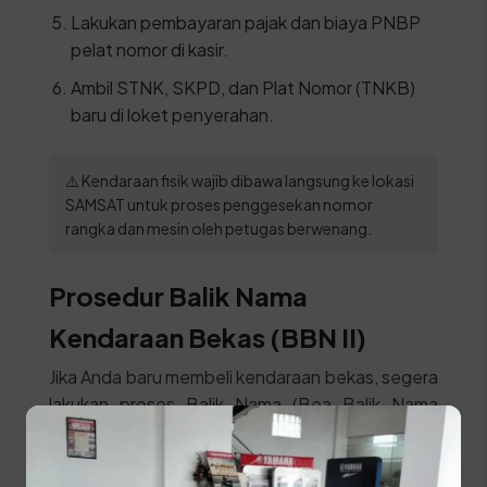
Lakukan pembayaran pajak dan biaya PNBP
pelat nomor di kasir.
Ambil STNK, SKPD, dan Plat Nomor (TNKB)
baru di loket penyerahan.
⚠️ Kendaraan fisik wajib dibawa langsung ke lokasi
SAMSAT untuk proses penggesekan nomor
rangka dan mesin oleh petugas berwenang.
Prosedur Balik Nama
Kendaraan Bekas (BBN II)
Jika Anda baru membeli kendaraan bekas, segera
lakukan proses Balik Nama (Bea Balik Nama
Kendaraan Bermotor / BBNKB II) agar identitas
pemilik di surat kendaraan berubah menjadi nama
Anda sendiri. Siapkan syarat ini: