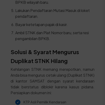
BPKB wilayah baru.
Lakukan Pendaftaran Mutasi Masuk di loket
pendaftaran.
Bayar ketetapan pajak di kasir.
Ambil STNK dan Plat Nomor baru, serta resi
pengambilan BPKB.
Solusi & Syarat Mengurus
Duplikat STNK Hilang
Kehilangan STNK memang merepotkan, namun
Anda bisa mengurus cetak ulang (Duplikat STNK)
di kantor SAMSAT dengan syarat kendaraan
tidak berstatus diblokir karena kasus pidana.
Persiapkan dokumen ini:
KTP Asli Pemilik Kendaraan