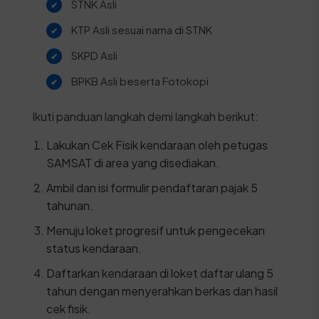
STNK Asli
KTP Asli sesuai nama di STNK
SKPD Asli
BPKB Asli beserta Fotokopi
Ikuti panduan langkah demi langkah berikut:
Lakukan Cek Fisik kendaraan oleh petugas
SAMSAT di area yang disediakan.
Ambil dan isi formulir pendaftaran pajak 5
tahunan.
Menuju loket progresif untuk pengecekan
status kendaraan.
Daftarkan kendaraan di loket daftar ulang 5
tahun dengan menyerahkan berkas dan hasil
cek fisik.