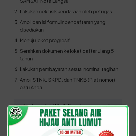
SAMSAT Kota Langsa
Lakukan cek fisik kendaraan oleh petugas
Ambil dan isi formulir pendaftaran yang
disediakan
Menuju loket progresif
Serahkan dokumen ke loket daftar ulang 5
tahun
Lakukan pembayaran sesuai nominal tagihan
Ambil STNK, SKPD, dan TNKB (Plat nomor)
baru Anda
⚠️ Kendaraan fisik WAJIB dihadirkan langsung di
lokasi SAMSAT untuk proses gesek nomor rangka
dan nomor mesin sebagai syarat mutlak
penerbitan plat baru.