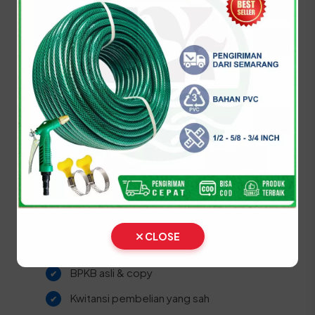
Prosedur Balik Nama
Kendaraan (BBN II) di Kota
Langsa
Bagi warga Kota Langsa yang baru saja membeli
kendaraan bekas, segera lakukan proses balik
nama agar legalitas kepemilikan menjadi sah atas
nama Anda dan mempermudah urusan pajak di
masa depan.
STNK asli
KTP Pemilik Baru asli
CLOSE
SKPD asli
BPKB asli & copy
Kwitansi pembelian yang sah