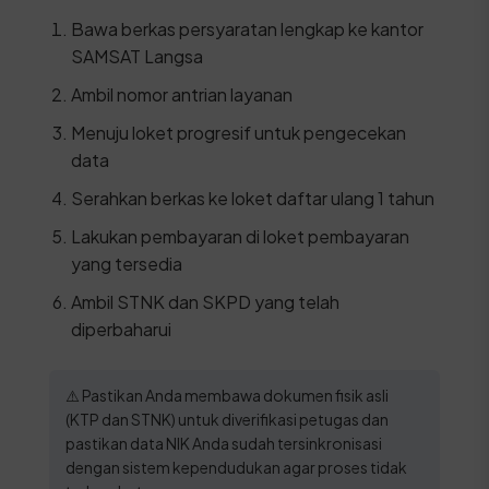
Bawa berkas persyaratan lengkap ke kantor
SAMSAT Langsa
Ambil nomor antrian layanan
Menuju loket progresif untuk pengecekan
data
Serahkan berkas ke loket daftar ulang 1 tahun
Lakukan pembayaran di loket pembayaran
yang tersedia
Ambil STNK dan SKPD yang telah
diperbaharui
⚠️ Pastikan Anda membawa dokumen fisik asli
(KTP dan STNK) untuk diverifikasi petugas dan
pastikan data NIK Anda sudah tersinkronisasi
dengan sistem kependudukan agar proses tidak