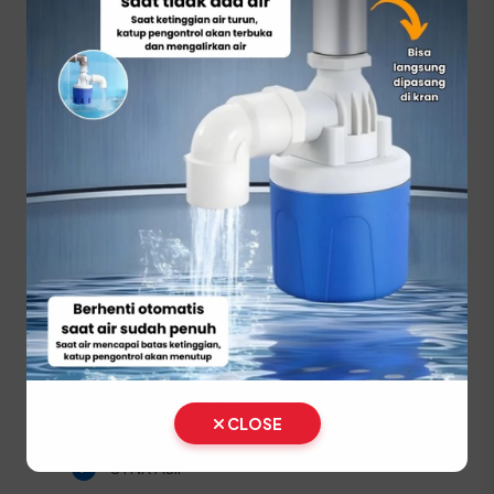
baru.
⚠️ Kendaraan secara fisik WAJIB dihadirkan ke
lokasi Samsat untuk dilakukan pengecekan
nomor rangka dan mesin oleh petugas resmi.
Prosedur Balik Nama
Kendaraan (BBN II) di
Kabupaten Gayo Lues
Jika Anda baru saja membeli kendaraan bekas di
wilayah Gayo Lues, sangat disarankan untuk
segera melakukan balik nama agar kepemilikan
sah secara hukum dan mempermudah
pengurusan pajak di masa depan.
CLOSE
STNK Asli