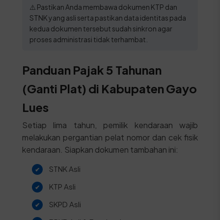
⚠️ Pastikan Anda membawa dokumen KTP dan
STNK yang asli serta pastikan data identitas pada
kedua dokumen tersebut sudah sinkron agar
proses administrasi tidak terhambat.
Panduan Pajak 5 Tahunan
(Ganti Plat) di Kabupaten Gayo
Lues
Setiap lima tahun, pemilik kendaraan wajib
melakukan pergantian pelat nomor dan cek fisik
kendaraan. Siapkan dokumen tambahan ini:
STNK Asli
KTP Asli
SKPD Asli