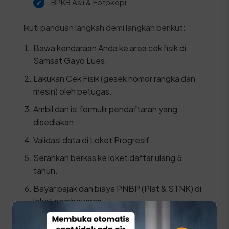
BPKB Asli & Fotokopi
Ikuti panduan langkah demi langkah berikut:
Bawa kendaraan Anda ke area cek fisik di
Samsat Gayo Lues.
Lakukan Cek Fisik (gesek nomor rangka dan
mesin) oleh petugas.
Ambil dan isi formulir pendaftaran yang
disediakan.
Validasi data di Loket Progresif.
Serahkan berkas ke loket daftar ulang 5
tahun.
Bayar pajak dan biaya PNBP (Plat & STNK) di
loket pembayaran.
Ambil STNK, SKPD, dan TNKB (Plat Nomor)