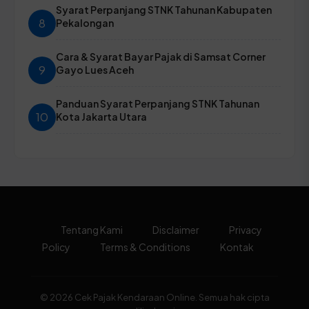
Syarat Perpanjang STNK Tahunan Kabupaten
8
Pekalongan
Cara & Syarat Bayar Pajak di Samsat Corner
9
Gayo Lues Aceh
Panduan Syarat Perpanjang STNK Tahunan
10
Kota Jakarta Utara
Tentang Kami
Disclaimer
Privacy
Policy
Terms & Conditions
Kontak
© 2026 Cek Pajak Kendaraan Online. Semua hak cipta