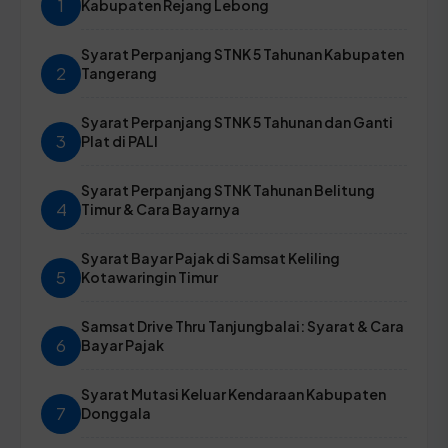
1
Kabupaten Rejang Lebong
Syarat Perpanjang STNK 5 Tahunan Kabupaten
2
Tangerang
Syarat Perpanjang STNK 5 Tahunan dan Ganti
3
Plat di PALI
Syarat Perpanjang STNK Tahunan Belitung
4
Timur & Cara Bayarnya
Syarat Bayar Pajak di Samsat Keliling
5
Kotawaringin Timur
Samsat Drive Thru Tanjungbalai: Syarat & Cara
6
Bayar Pajak
Syarat Mutasi Keluar Kendaraan Kabupaten
7
Donggala