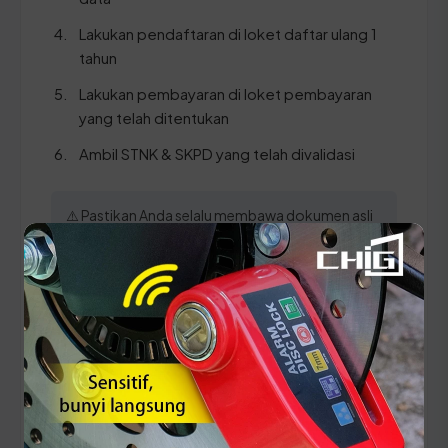
Lakukan pendaftaran di loket daftar ulang 1
tahun
Lakukan pembayaran di loket pembayaran
yang telah ditentukan
Ambil STNK & SKPD yang telah divalidasi
⚠️ Pastikan Anda selalu membawa dokumen asli
untuk verifikasi di loket dan periksa kembali
kesesuaian data pada STNK baru sebelum
meninggalkan area SAMSAT.
Panduan Pajak 5 Tahunan
(Ganti Plat) di Sulawesi
Tengah