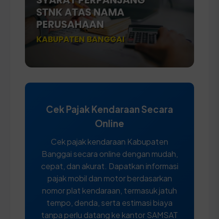
Cek Pajak Kendaraan Secara
Online
Cek pajak kendaraan Kabupaten
Banggai secara online dengan mudah,
cepat, dan akurat. Dapatkan informasi
pajak mobil dan motor berdasarkan
nomor plat kendaraan, termasuk jatuh
tempo, denda, serta estimasi biaya
tanpa perlu datang ke kantor SAMSAT