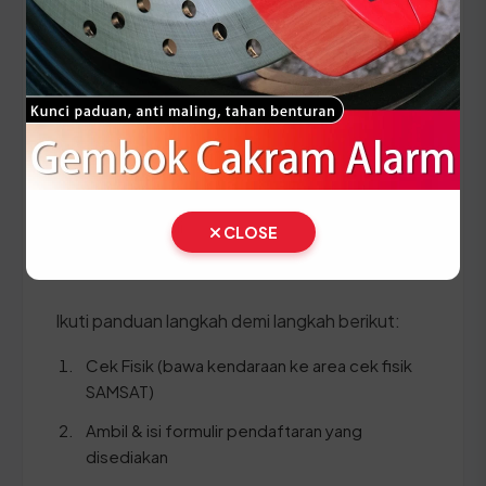
Setiap lima tahun, pemilik kendaraan wajib
melakukan pergantian pelat nomor dan cek fisik
kendaraan. Siapkan dokumen tambahan ini:
STNK asli
KTP asli
SKPD asli
CLOSE
BPKB asli & copy
Ikuti panduan langkah demi langkah berikut:
Cek Fisik (bawa kendaraan ke area cek fisik
SAMSAT)
Ambil & isi formulir pendaftaran yang
disediakan