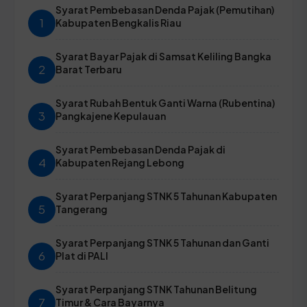
Syarat Pembebasan Denda Pajak (Pemutihan)
1
Kabupaten Bengkalis Riau
Syarat Bayar Pajak di Samsat Keliling Bangka
2
Barat Terbaru
Syarat Rubah Bentuk Ganti Warna (Rubentina)
3
Pangkajene Kepulauan
Syarat Pembebasan Denda Pajak di
4
Kabupaten Rejang Lebong
Syarat Perpanjang STNK 5 Tahunan Kabupaten
5
Tangerang
Syarat Perpanjang STNK 5 Tahunan dan Ganti
6
Plat di PALI
Syarat Perpanjang STNK Tahunan Belitung
7
Timur & Cara Bayarnya