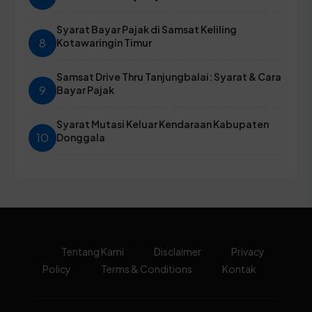
Syarat Bayar Pajak di Samsat Keliling
8
Kotawaringin Timur
Samsat Drive Thru Tanjungbalai: Syarat & Cara
9
Bayar Pajak
Syarat Mutasi Keluar Kendaraan Kabupaten
10
Donggala
Tentang Kami
Disclaimer
Privacy
Policy
Terms & Conditions
Kontak