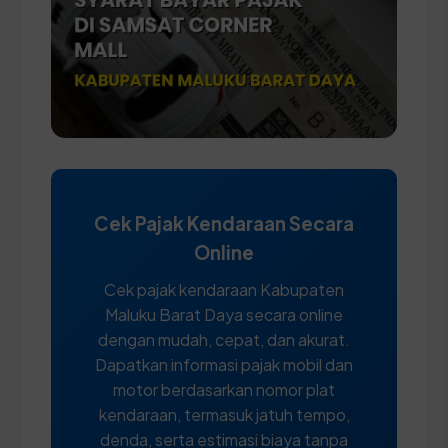
Cek Pajak Kendaraan Secara
Online
Cek pajak kendaraan Kabupaten
Maluku Barat Daya secara online
dengan mudah, cepat, dan akurat.
Dapatkan informasi pajak mobil dan
motor berdasarkan nomor plat
kendaraan, termasuk jatuh tempo,
denda, serta estimasi biaya tanpa