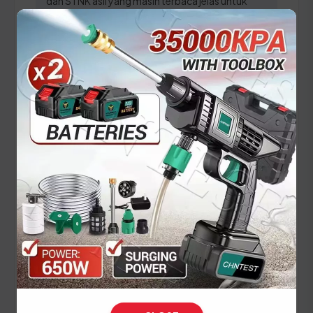
dan STNK asli yang masih terbaca jelas untuk
menghindari penolakan verifikasi data oleh
sistem SAMSAT Maluku.
Panduan Pajak 5 Tahunan
(Ganti Plat) di Maluku
Setiap lima tahun, pemilik kendaraan wajib
melakukan pergantian pelat nomor dan cek fisik
kendaraan. Siapkan dokumen tambahan ini:
STNK asli
KTP asli sesuai identitas
SKPD asli
BPKB asli & copy