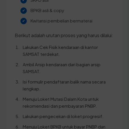
BPKB asli & copy
Kwitansi pembelian bermaterai
Berikut adalah urutan proses yang harus dilalui:
Lakukan Cek Fisik kendaraan di kantor
SAMSAT terdekat.
Ambil Arsip kendaraan dari bagian arsip
SAMSAT.
Isi formulir pendaftaran balik nama secara
lengkap.
Menuju Loket Mutasi Dalam Kota untuk
rekomendasi dan pembayaran PNBP.
Lakukan pengecekan di loket progresif.
Menuju Loket BPKB untuk bayar PNBP dan