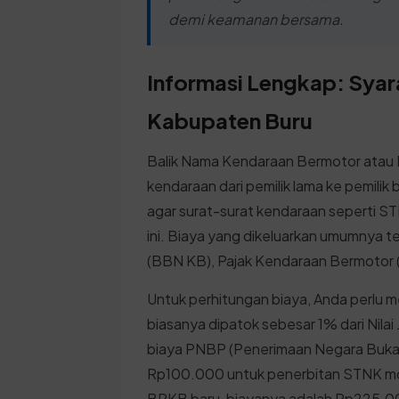
demi keamanan bersama.
Informasi Lengkap: Syar
Kabupaten Buru
Balik Nama Kendaraan Bermotor atau B
kendaraan dari pemilik lama ke pemilik
agar surat-surat kendaraan seperti S
ini. Biaya yang dikeluarkan umumnya t
(BBN KB), Pajak Kendaraan Bermotor (
Untuk perhitungan biaya, Anda perlu m
biasanya dipatok sebesar 1% dari Nilai
biaya PNBP (Penerimaan Negara Bukan 
Rp100.000 untuk penerbitan STNK mo
BPKB baru, biayanya adalah Rp225.0