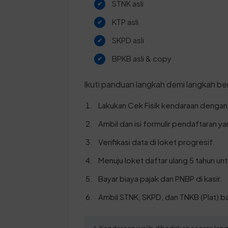
STNK asli
KTP asli
SKPD asli
BPKB asli & copy
Ikuti panduan langkah demi langkah ber
Lakukan Cek Fisik kendaraan denga
Ambil dan isi formulir pendaftaran y
Verifikasi data di loket progresif.
Menuju loket daftar ulang 5 tahun u
Bayar biaya pajak dan PNBP di kasir.
Ambil STNK, SKPD, dan TNKB (Plat) b
⚠️ Kendaraan wajib dihadirkan secara l