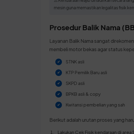
mesin guna memastikan legalitas fisik ke
Prosedur Balik Nama (BB
Layanan Balik Nama sangat direkomen
membeli motor bekas agar status kepe
STNK asli
KTP Pemilik Baru asli
SKPD asli
BPKB asli & copy
Kwitansi pembelian yang sah
Berikut adalah urutan proses yang harus
Lakukan Cek Fisik kendaraan di area