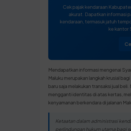
Cek pajak kendaraan Kabupaten
akurat. Dapatkan informasi p
kendaraan, termasuk jatuh tempo,
ke kantor
Ce
Mendapatkan informasi mengenai Syar
Maluku merupakan langkah krusial bagi
baru saja melakukan transaksi jual bel
mengganti identitas di atas kertas, m
kenyamanan berkendara di jalanan Ma
Ketaatan dalam administrasi kend
perlindungan hukum utama bagi s