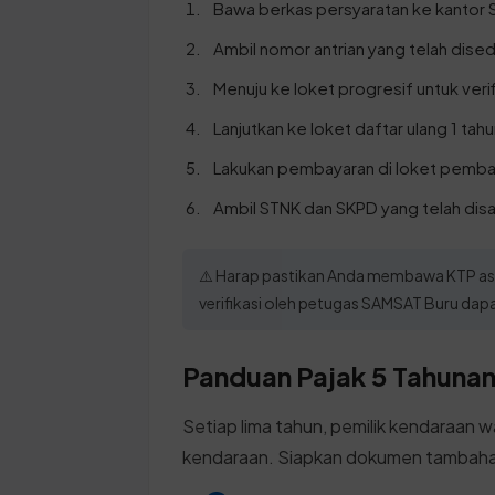
Bawa berkas persyaratan ke kantor
Ambil nomor antrian yang telah dised
Menuju ke loket progresif untuk verif
Lanjutkan ke loket daftar ulang 1 tahu
Lakukan pembayaran di loket pembay
Ambil STNK dan SKPD yang telah dis
⚠️ Harap pastikan Anda membawa KTP asl
verifikasi oleh petugas SAMSAT Buru dap
Panduan Pajak 5 Tahunan 
Setiap lima tahun, pemilik kendaraan w
kendaraan. Siapkan dokumen tambahan