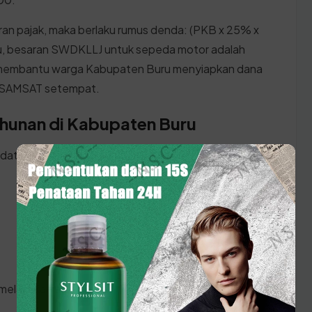
an pajak, maka berlaku rumus denda: (PKB x 25% x
u, besaran SWDKLLJ untuk sepeda motor adalah
n membantu warga Kabupaten Buru menyiapkan dana
r SAMSAT setempat.
ahunan di Kabupaten Buru
 datang ke kantor SAMSAT Maluku, pastikan Anda
:
 melakukan prosesnya: