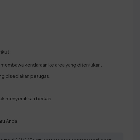
ikut:
n membawa kendaraan ke area yang ditentukan.
ang disediakan petugas.
ntuk menyerahkan berkas.
aru Anda.
angsung di SAMSAT untuk proses gesek nomor rangka dan