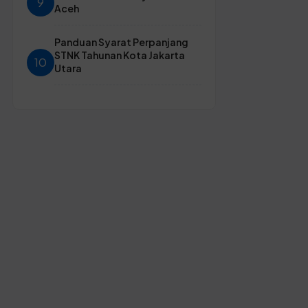
9
Aceh
Panduan Syarat Perpanjang
STNK Tahunan Kota Jakarta
10
Utara