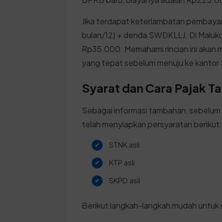
Jika terdapat keterlambatan pembayar
bulan/12) + denda SWDKLLJ. Di Maluk
Rp35.000. Memahami rincian ini aka
yang tepat sebelum menuju ke kanto
Syarat dan Cara Pajak T
Sebagai informasi tambahan, sebelum
telah menyiapkan persyaratan berikut
STNK asli
KTP asli
SKPD asli
Berikut langkah-langkah mudah untuk