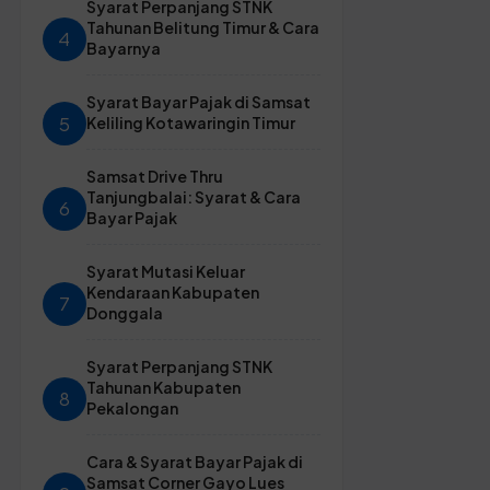
Syarat Perpanjang STNK
Tahunan Belitung Timur & Cara
4
Bayarnya
Syarat Bayar Pajak di Samsat
5
Keliling Kotawaringin Timur
Samsat Drive Thru
Tanjungbalai: Syarat & Cara
6
Bayar Pajak
Syarat Mutasi Keluar
Kendaraan Kabupaten
7
Donggala
Syarat Perpanjang STNK
Tahunan Kabupaten
8
Pekalongan
Cara & Syarat Bayar Pajak di
Samsat Corner Gayo Lues