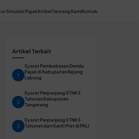
or Simulasi Pajak
Artikel
Tentang Kami
Kontak
Artikel Terkait
Syarat Pembebasan Denda
Pajak di Kabupaten Rejang
1
Lebong
Syarat Perpanjang STNK 5
Tahunan Kabupaten
2
Tangerang
Syarat Perpanjang STNK 5
3
Tahunan dan Ganti Plat di PALI