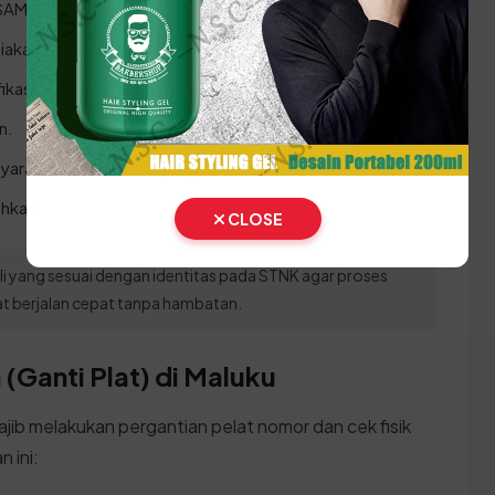
 SAMSAT.
iakan.
ikasi data.
n.
aran sesuai nominal yang tertera.
ahkan.
CLOSE
i yang sesuai dengan identitas pada STNK agar proses
at berjalan cepat tanpa hambatan.
(Ganti Plat) di Maluku
ajib melakukan pergantian pelat nomor dan cek fisik
 ini: