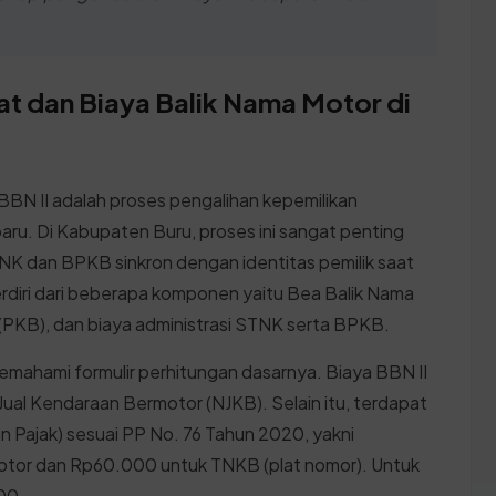
at dan Biaya Balik Nama Motor di
BN II adalah proses pengalihan kepemilikan
 baru. Di Kabupaten Buru, proses ini sangat penting
TNK dan BPKB sinkron dengan identitas pemilik saat
erdiri dari beberapa komponen yaitu Bea Balik Nama
PKB), dan biaya administrasi STNK serta BPKB.
emahami formulir perhitungan dasarnya. Biaya BBN II
 Jual Kendaraan Bermotor (NJKB). Selain itu, terdapat
Pajak) sesuai PP No. 76 Tahun 2020, yakni
tor dan Rp60.000 untuk TNKB (plat nomor). Untuk
00.