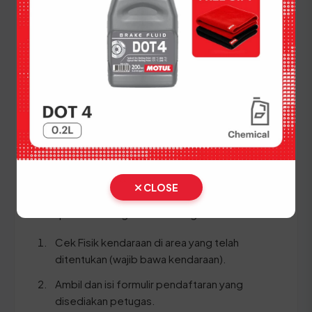
(Ganti Plat) di Jawa Tengah
Setiap lima tahun, pemilik kendaraan wajib
melakukan pergantian pelat nomor dan cek fisik
kendaraan. Siapkan dokumen tambahan ini:
STNK asli
KTP asli
SKPD asli
BPKB asli & copy
CLOSE
Ikuti panduan langkah demi langkah berikut:
Cek Fisik kendaraan di area yang telah
ditentukan (wajib bawa kendaraan).
Ambil dan isi formulir pendaftaran yang
disediakan petugas.