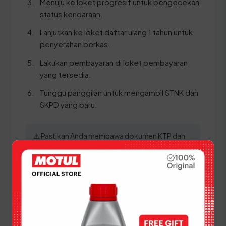
Menuju ke loket progresif untuk pengecekan
status kendaraan.
Lanjutkan ke loket daftar ulang 1 tahun untuk
penyerahan berkas.
Lakukan pembayaran di loket pembayaran
yang tersedia.
Tunggu panggilan untuk mengambil STNK dan
SKPD yang baru.
⚠️ Pastikan Anda membawa dokumen KTP dan
STNK dalam bentuk ASLI dan data pada kedua
dokumen tersebut sinkron guna menghindari
kendala verifikasi di sistem.
Panduan Pajak 5 Tahunan