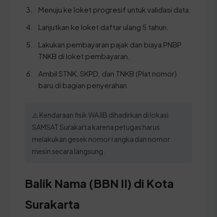
Menuju ke loket progresif untuk validasi data.
Lanjutkan ke loket daftar ulang 5 tahun.
Lakukan pembayaran pajak dan biaya PNBP
TNKB di loket pembayaran.
Ambil STNK, SKPD, dan TNKB (Plat nomor)
baru di bagian penyerahan.
⚠️ Kendaraan fisik WAJIB dihadirkan di lokasi
SAMSAT Surakarta karena petugas harus
melakukan gesek nomor rangka dan nomor
mesin secara langsung.
Balik Nama (BBN II) di Kota
Surakarta