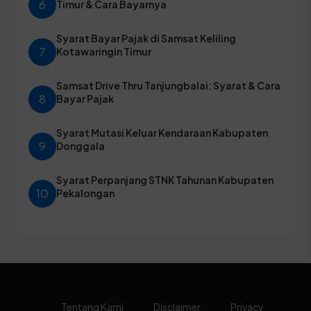
6
Timur & Cara Bayarnya
Syarat Bayar Pajak di Samsat Keliling
7
Kotawaringin Timur
Samsat Drive Thru Tanjungbalai: Syarat & Cara
8
Bayar Pajak
Syarat Mutasi Keluar Kendaraan Kabupaten
9
Donggala
Syarat Perpanjang STNK Tahunan Kabupaten
10
Pekalongan
Tentang Kami
Disclaimer
Privacy