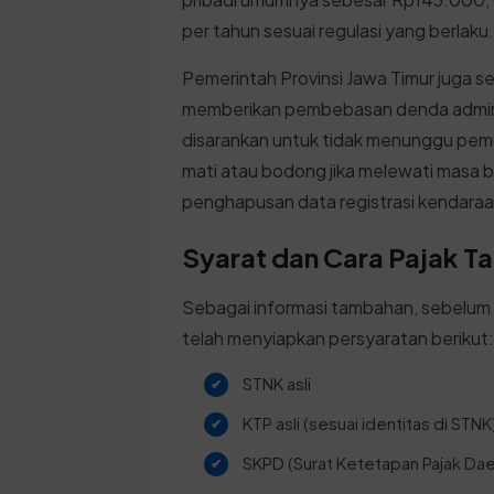
per tahun sesuai regulasi yang berlaku
Pemerintah Provinsi Jawa Timur juga 
memberikan pembebasan denda adminis
disarankan untuk tidak menunggu pemu
mati atau bodong jika melewati masa be
penghapusan data registrasi kendaraa
Syarat dan Cara Pajak T
Sebagai informasi tambahan, sebelum
telah menyiapkan persyaratan berikut
STNK asli
KTP asli (sesuai identitas di STNK
SKPD (Surat Ketetapan Pajak Daer