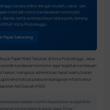
linggo secara online dengan mudah, cepat, dan
ajak mobil dan motor berdasarkan nomor plat
 denda, serta estimasi biaya tanpa perlu datang
SAMSAT Kota Probolinggo.
k Pajak Sekarang
ayar Pajak Mobil Tahunan di Kota Probolinggo, Jawa
 pemilik kendaraan bermotor agar legalitas kendaraan
at hukum, mengurus administrasi tepat waktu bukan
juga berkontribusi pada pembangunan infrastruktur
ndapatan Asli Daerah (PAD).
kendaraan adalah cermin kepedulian warga Kota
manan berkendara di aspal Jawa Timur."