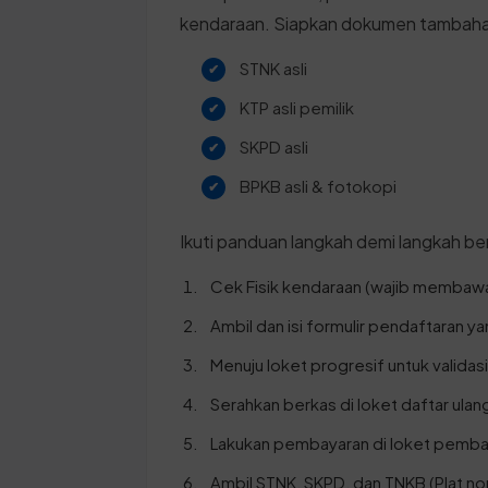
kendaraan. Siapkan dokumen tambahan
STNK asli
KTP asli pemilik
SKPD asli
BPKB asli & fotokopi
Ikuti panduan langkah demi langkah ber
Cek Fisik kendaraan (wajib membawa
Ambil dan isi formulir pendaftaran ya
Menuju loket progresif untuk validas
Serahkan berkas di loket daftar ulan
Lakukan pembayaran di loket pemba
Ambil STNK, SKPD, dan TNKB (Plat no