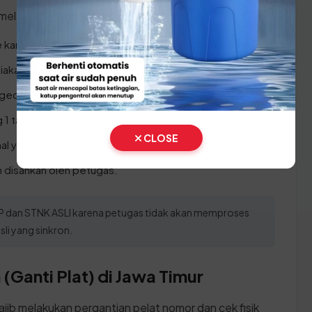
 melakukan prosesnya:
 kantor SAMSAT terdekat di Kota Probolinggo.
diakan oleh petugas.
ngecekan kepemilikan kendaraan.
1 tahun untuk dilakukan verifikasi data.
CLOSE
l yang tertera di loket pembayaran.
h disahkan oleh petugas.
 dan STNK ASLI karena petugas tidak akan memproses
i yang sinkron.
(Ganti Plat) di Jawa Timur
ajib melakukan pergantian pelat nomor dan cek fisik