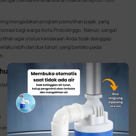
.
sering mengadakan program pemutihan pajak, yang
trasi bagi warga Kota Probolinggo. Namun, sangat
tihan agar status kendaraan Anda tidak dianggap
rlaku lebih dari dua tahun, yang berisiko pada
n.
ahunan di Kota Probolinggo
 datang ke kantor SAMSAT Jawa Timur, pastikan Anda
:
)
ah) asli