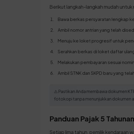
Berikut langkah-langkah mudah untuk
Bawa berkas persyaratan lengkap ke
Ambil nomor antrian yang telah dise
Menuju ke loket progresif untuk pe
Serahkan berkas di loket daftar ulang 
Melakukan pembayaran sesuai nomina
Ambil STNK dan SKPD baru yang tela
⚠️ Pastikan Anda membawa dokumen KTP
fotokopi tanpa menunjukkan dokumen asl
Panduan Pajak 5 Tahunan 
Setiap lima tahun, pemilik kendaraan w