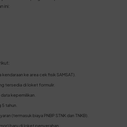
 ini:
ikut:
 kendaraan ke area cek fisik SAMSAT).
ng tersedia di loket formulir.
i data kepemilikan.
g 5 tahun.
yaran (termasuk biaya PNBP STNK dan TNKB).
mor) baru di loket penyerahan.