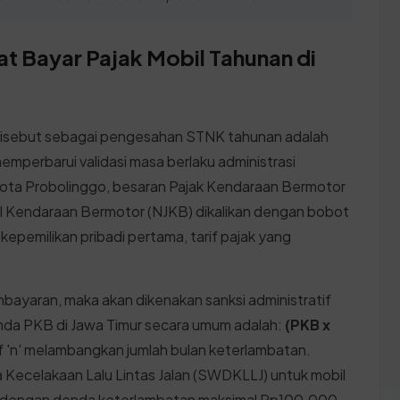
at Bayar Pajak Mobil Tahunan di
 disebut sebagai pengesahan STNK tahunan adalah
emperbarui validasi masa berlaku administrasi
Kota Probolinggo, besaran Pajak Kendaraan Bermotor
ual Kendaraan Bermotor (NJKB) dikalikan dengan bobot
epemilikan pribadi pertama, tarif pajak yang
bayaran, maka akan dikenakan sanksi administratif
da PKB di Jawa Timur secara umum adalah:
(PKB x
f 'n' melambangkan jumlah bulan keterlambatan.
Kecelakaan Lalu Lintas Jalan (SWDKLLJ) untuk mobil
 dengan denda keterlambatan maksimal Rp100.000