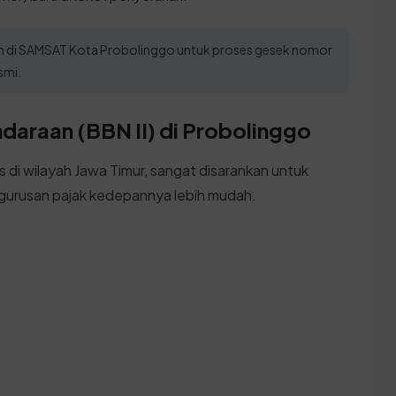
kan di SAMSAT Kota Probolinggo untuk proses gesek nomor
smi.
daraan (BBN II) di Probolinggo
s di wilayah Jawa Timur, sangat disarankan untuk
gurusan pajak kedepannya lebih mudah.