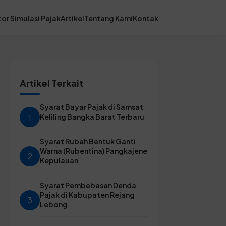
or Simulasi Pajak
Artikel
Tentang Kami
Kontak
Artikel Terkait
Syarat Bayar Pajak di Samsat
1
Keliling Bangka Barat Terbaru
Syarat Rubah Bentuk Ganti
Warna (Rubentina) Pangkajene
2
Kepulauan
Syarat Pembebasan Denda
Pajak di Kabupaten Rejang
3
Lebong