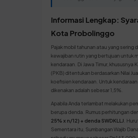
Informasi Lengkap: Syar
Kota Probolinggo
Pajak mobil tahunan atau yang sering
kewajiban rutin yang bertujuan untuk m
kendaraan. Di Jawa Timur, khususnya 
(PKB) ditentukan berdasarkan Nilai J
koefisien kendaraan. Untuk kendaraan k
dikenakan adalah sebesar 1,5%.
Apabila Anda terlambat melakukan pem
berupa denda. Rumus perhitungan den
25% x n/12) + denda SWDKLLJ
. Huru
Sementara itu, Sumbangan Wajib Dana 
pribadi umumnya sebesar Rp143.000,