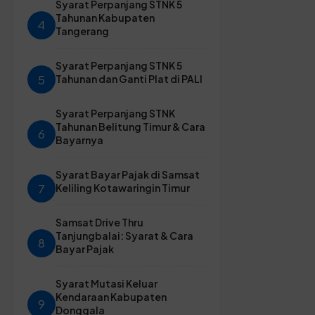
Syarat Perpanjang STNK 5
Tahunan Kabupaten
4
Tangerang
Syarat Perpanjang STNK 5
5
Tahunan dan Ganti Plat di PALI
Syarat Perpanjang STNK
Tahunan Belitung Timur & Cara
6
Bayarnya
Syarat Bayar Pajak di Samsat
7
Keliling Kotawaringin Timur
Samsat Drive Thru
Tanjungbalai: Syarat & Cara
8
Bayar Pajak
Syarat Mutasi Keluar
Kendaraan Kabupaten
9
Donggala