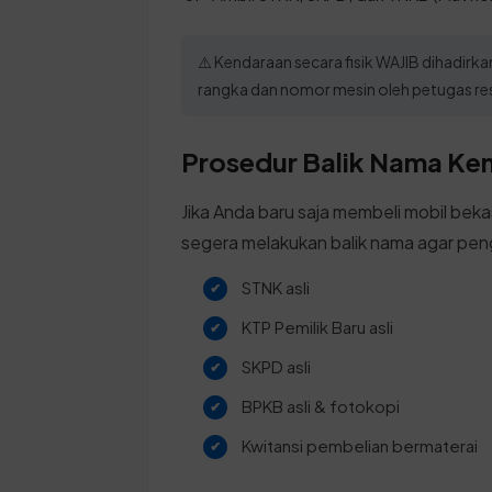
⚠️ Kendaraan secara fisik WAJIB dihadir
rangka dan nomor mesin oleh petugas re
Prosedur Balik Nama Ken
Jika Anda baru saja membeli mobil beka
segera melakukan balik nama agar pen
STNK asli
KTP Pemilik Baru asli
SKPD asli
BPKB asli & fotokopi
Kwitansi pembelian bermaterai