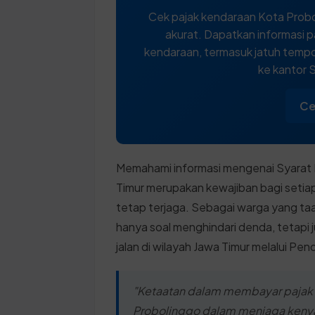
Cek pajak kendaraan Kota Probo
akurat. Dapatkan informasi p
kendaraan, termasuk jatuh tempo,
ke kantor 
Ce
Memahami informasi mengenai Syarat B
Timur merupakan kewajiban bagi setiap
tetap terjaga. Sebagai warga yang ta
hanya soal menghindari denda, tetapi 
jalan di wilayah Jawa Timur melalui Pe
"Ketaatan dalam membayar pajak 
Probolinggo dalam menjaga kenya