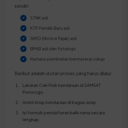
sendiri.
STNK asli
KTP Pemilik Baru asli
SKPD (Notice Pajak) asli
BPKB asli dan fotokopi
Kwitansi pembelian bermaterai cukup
Berikut adalah urutan proses yang harus dilalui:
Lakukan Cek Fisik kendaraan di SAMSAT
Ponorogo.
Ambil Arsip kendaraan di bagian arsip.
Isi formulir pendaftaran balik nama secara
lengkap.