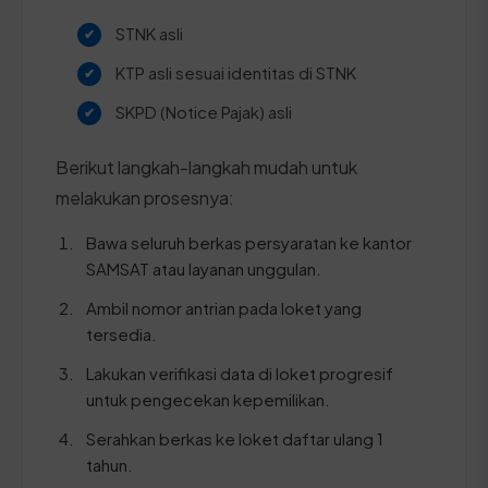
STNK asli
KTP asli sesuai identitas di STNK
SKPD (Notice Pajak) asli
Berikut langkah-langkah mudah untuk
melakukan prosesnya:
Bawa seluruh berkas persyaratan ke kantor
SAMSAT atau layanan unggulan.
Ambil nomor antrian pada loket yang
tersedia.
Lakukan verifikasi data di loket progresif
untuk pengecekan kepemilikan.
Serahkan berkas ke loket daftar ulang 1
tahun.