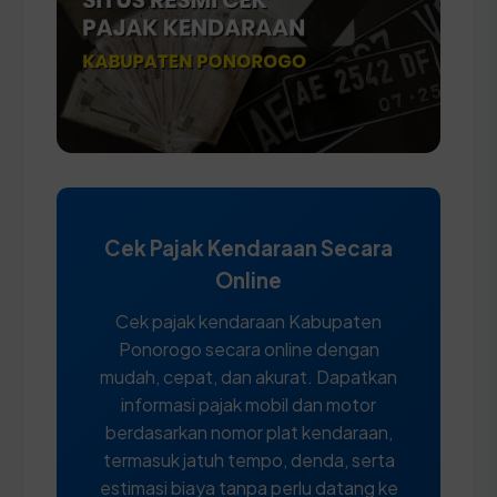
Cek Pajak Kendaraan Secara
Online
Cek pajak kendaraan Kabupaten
Ponorogo secara online dengan
mudah, cepat, dan akurat. Dapatkan
informasi pajak mobil dan motor
berdasarkan nomor plat kendaraan,
termasuk jatuh tempo, denda, serta
estimasi biaya tanpa perlu datang ke