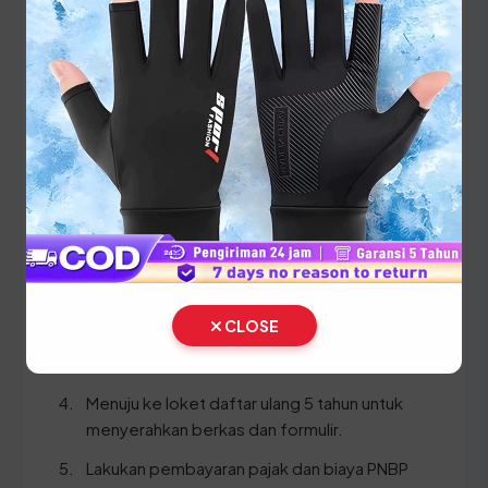
STNK asli
KTP asli sesuai identitas
SKPD (Notice Pajak) asli
BPKB asli dan fotokopi
Ikuti panduan langkah demi langkah berikut:
Lakukan Cek Fisik kendaraan (bawa
kendaraan Anda ke area cek fisik).
Ambil dan isi formulir pendaftaran yang
disediakan petugas.
CLOSE
Validasi data di loket progresif.
Menuju ke loket daftar ulang 5 tahun untuk
menyerahkan berkas dan formulir.
Lakukan pembayaran pajak dan biaya PNBP