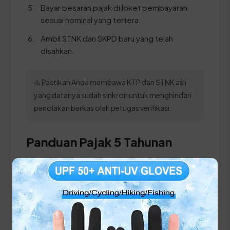
Bayar besaran pajak di loket pembayaran
sesuai nominal yang tertera.
Ambil STNK dan SKPD baru yang telah
disahkan.
⚠️ Pastikan Anda membawa KTP dan STNK asli
yang datanya sudah sinkron untuk menghindari
penolakan berkas oleh petugas verifikasi.
Panduan Pajak 5 Tahunan
(Ganti Plat) di Jawa Timur
Setiap lima tahun, pemilik kendaraan wajib
melakukan pergantian pelat nomor dan cek fisik
kendaraan. Siapkan dokumen tambahan ini: