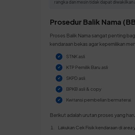
rangka dan mesin tidak dapat diwakilkan 
Prosedur Balik Nama (BB
Proses Balik Nama sangat penting bag
kendaraan bekas agar kepemilikan menj
STNK asli
KTP Pemilik Baru asli
SKPD asli
BPKB asli & copy
Kwitansi pembelian bermaterai
Berikut adalah urutan proses yang harus
Lakukan Cek Fisik kendaraan di area 