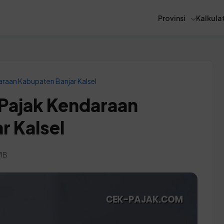
Provinsi
Kalkulat
araan Kabupaten Banjar Kalsel
 Pajak Kendaraan
r Kalsel
WIB