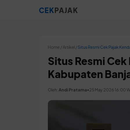
CEK
PAJAK
Home / Artikel /
Situs Resmi Cek Pajak Kend
Situs Resmi Cek
Kabupaten Banja
Oleh:
Andi Pratama
•
25 May 2026 16:00 