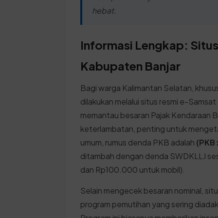
hebat.
Informasi Lengkap: Situ
Kabupaten Banjar
Bagi warga Kalimantan Selatan, khusus
dilakukan melalui situs resmi e-Samsat a
memantau besaran Pajak Kendaraan Be
keterlambatan, penting untuk mengeta
umum, rumus denda PKB adalah
(PKB 
ditambah dengan denda SWDKLLJ sesu
dan Rp100.000 untuk mobil).
Selain mengecek besaran nominal, situ
program pemutihan yang sering diadak
Program ini biasanya memberikan inse