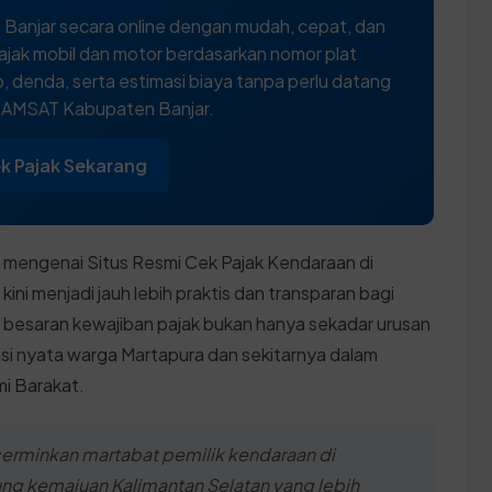
Banjar secara online dengan mudah, cepat, dan
ajak mobil dan motor berdasarkan nomor plat
 denda, serta estimasi biaya tanpa perlu datang
SAMSAT Kabupaten Banjar.
k Pajak Sekarang
si mengenai Situs Resmi Cek Pajak Kendaraan di
ini menjadi jauh lebih praktis dan transparan bagi
 besaran kewajiban pajak bukan hanya sekadar urusan
busi nyata warga Martapura dan sekitarnya dalam
mi Barakat.
rminkan martabat pemilik kendaraan di
g kemajuan Kalimantan Selatan yang lebih