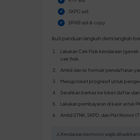
SKPD asli
BPKB asli & copy
Ikuti panduan langkah demi langkah ber
Lakukan Cek Fisik kendaraan (gese
cek fisik.
Ambil dan isi formulir pendaftaran y
Menuju loket progresif untuk penge
Serahkan berkas ke loket daftar ulan
Lakukan pembayaran di kasir untuk 
Ambil STNK, SKPD, dan Plat Nomor (
⚠️ Kendaraan bermotor wajib dihadirkan 