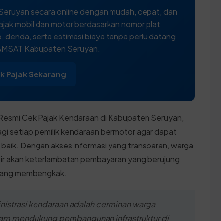
Seruyan secara online dengan mudah, cepat, dan
ajak mobil dan motor berdasarkan nomor plat
 denda, serta estimasi biaya tanpa perlu datang
SAMSAT Kabupaten Seruyan.
k Pajak Sekarang
 Resmi Cek Pajak Kendaraan di Kabupaten Seruyan,
agi setiap pemilik kendaraan bermotor agar dapat
aik. Dengan akses informasi yang transparan, warga
atir akan keterlambatan pembayaran yang berujung
a yang membengkak.
istrasi kendaraan adalah cerminan warga
lam mendukung pembangunan infrastruktur di