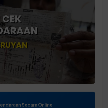
Kendaraan Secara Online