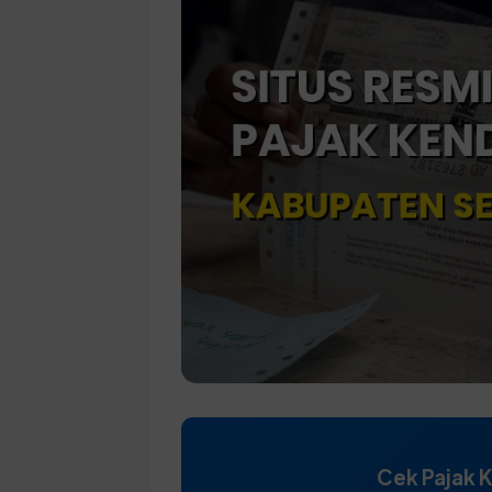
Cek Pajak 