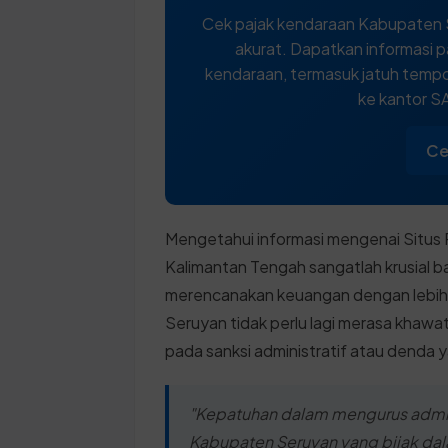
Cek pajak kendaraan Kabupaten 
akurat. Dapatkan informasi p
kendaraan, termasuk jatuh tempo,
ke kantor 
Ce
Mengetahui informasi mengenai Situs
Kalimantan Tengah sangatlah krusial b
merencanakan keuangan dengan lebih b
Seruyan tidak perlu lagi merasa khaw
pada sanksi administratif atau dend
"Kepatuhan dalam mengurus admin
Kabupaten Seruyan yang bijak da