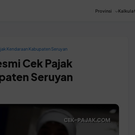
Provinsi
Kalkulat
ajak Kendaraan Kabupaten Seruyan
esmi Cek Pajak
paten Seruyan