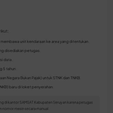
ikut:
 membawa unit kendaraan ke area yang ditentukan.
ang disediakan petugas.
si data.
g 5 tahun.
maan Negara Bukan Pajak) untuk STNK dan TNKB.
NKB) baru di loket penyerahan.
gsung di kantor SAMSAT Kabupaten Seruyan karena petugas
n nomor mesin secara manual.