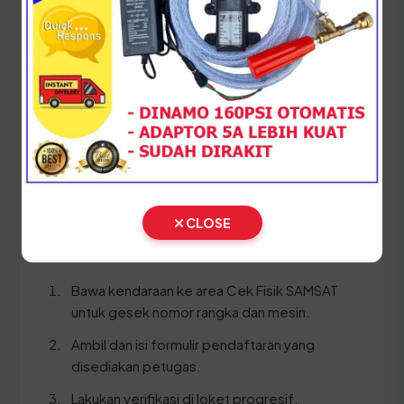
Setiap lima tahun, pemilik kendaraan wajib
melakukan pergantian pelat nomor dan cek fisik
kendaraan. Siapkan dokumen tambahan ini:
STNK asli
KTP asli
SKPD asli
BPKB asli & fotokopi
CLOSE
Ikuti panduan langkah demi langkah berikut:
Bawa kendaraan ke area Cek Fisik SAMSAT
untuk gesek nomor rangka dan mesin.
Ambil dan isi formulir pendaftaran yang
disediakan petugas.
Lakukan verifikasi di loket progresif.