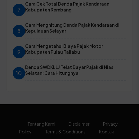
Cara Cek Total Denda Pajak Kendaraan
7
Kabupaten Rembang
Cara Menghitung Denda Pajak Kendaraan di
8
Kepulauan Selayar
Cara Mengetahui Biaya Pajak Motor
9
Kabupaten Pulau Taliabu
Denda SWDKLLJ Telat Bayar Pajak di Nias
10
Selatan: Cara Hitungnya
Tentang Kami
Disclaimer
Privacy
Policy
Terms & Conditions
Kontak