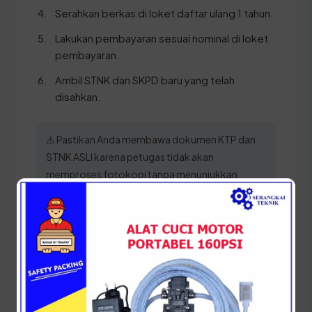
Serahkan berkas di loket daftar ulang 1 tahun.
Lakukan pembayaran sesuai nominal di loket
pembayaran.
Ambil STNK dan SKPD baru yang telah
disahkan.
⚠️ Pastikan Anda membawa dokumen KTP dan
STNK ASLI karena petugas tidak akan
memproses fotokopi tanpa menunjukkan
dokumen aslinya untuk validasi identitas.
Panduan Pajak 5 Tahunan
(Ganti Plat) di Sulawesi
Tenggara