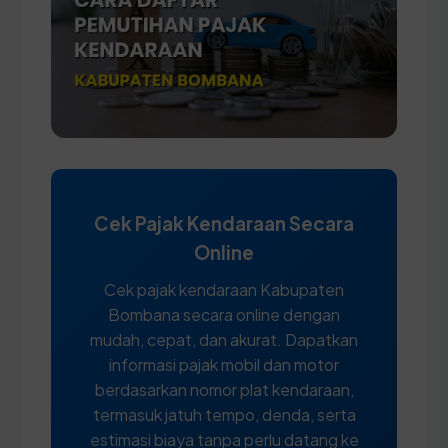
Cek Pajak Kendaraan Secara
Online
Cek pajak kendaraan Kabupaten
Bombana secara online dengan
mudah, cepat, dan akurat. Dapatkan
informasi pajak mobil dan motor
berdasarkan nomor plat kendaraan,
termasuk jatuh tempo, denda, serta
estimasi biaya tanpa perlu datang ke