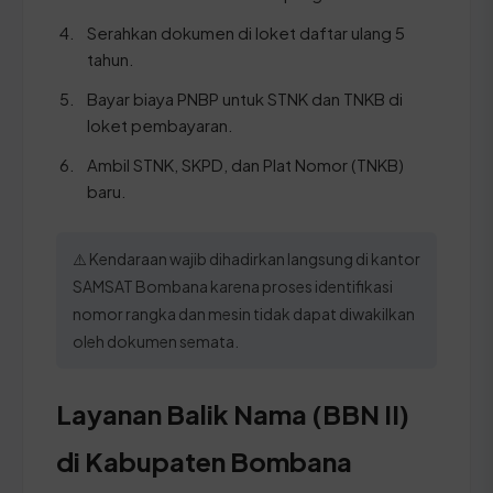
Serahkan dokumen di loket daftar ulang 5
tahun.
Bayar biaya PNBP untuk STNK dan TNKB di
loket pembayaran.
Ambil STNK, SKPD, dan Plat Nomor (TNKB)
baru.
⚠️ Kendaraan wajib dihadirkan langsung di kantor
SAMSAT Bombana karena proses identifikasi
nomor rangka dan mesin tidak dapat diwakilkan
oleh dokumen semata.
Layanan Balik Nama (BBN II)
di Kabupaten Bombana