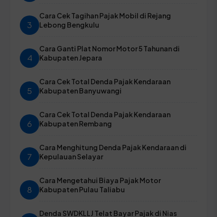
Cara Cek Tagihan Pajak Mobil di Rejang
3
Lebong Bengkulu
Cara Ganti Plat Nomor Motor 5 Tahunan di
4
Kabupaten Jepara
Cara Cek Total Denda Pajak Kendaraan
5
Kabupaten Banyuwangi
Cara Cek Total Denda Pajak Kendaraan
6
Kabupaten Rembang
Cara Menghitung Denda Pajak Kendaraan di
7
Kepulauan Selayar
Cara Mengetahui Biaya Pajak Motor
8
Kabupaten Pulau Taliabu
Denda SWDKLLJ Telat Bayar Pajak di Nias