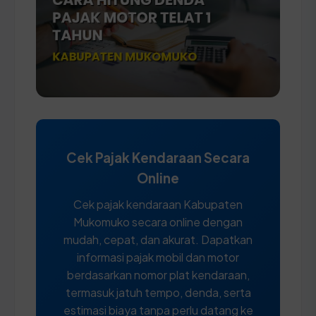
Cek Pajak Kendaraan Secara
Online
Cek pajak kendaraan Kabupaten
Mukomuko secara online dengan
mudah, cepat, dan akurat. Dapatkan
informasi pajak mobil dan motor
berdasarkan nomor plat kendaraan,
termasuk jatuh tempo, denda, serta
estimasi biaya tanpa perlu datang ke