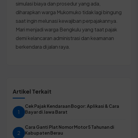
simulasi biaya dan prosedur yang ada,
diharapkan warga Mukomuko tidak lagi bingung
saat ingin melunasi kewajiban perpajakannya.
Mari menjadi warga Bengkulu yang taat pajak
demi kelancaran administrasi dan keamanan
berkendara di jalan raya.
Artikel Terkait
Cek Pajak Kendaraan Bogor: Aplikasi & Cara
1
Bayar di Jawa Barat
Cara Ganti Plat Nomor Motor 5 Tahunan di
2
Kabupaten Berau