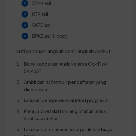
STNK asli
KTP asli
SKPD asli
BPKB asli & copy
Ikuti panduan langkah demi langkah berikut:
Bawa kendaraan Anda ke area Cek Fisik
SAMSAT.
Ambil dan isi formulir pendaftaran yang
disediakan.
Lakukan pengecekan di loket progresif.
Menuju loket daftar ulang 5 tahun untuk
verifikasi berkas.
Lakukan pembayaran total pajak dan biaya