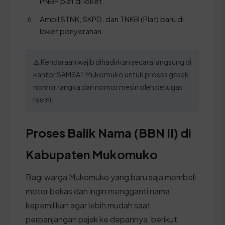
PNBP plat di loket.
Ambil STNK, SKPD, dan TNKB (Plat) baru di
loket penyerahan.
⚠️ Kendaraan wajib dihadirkan secara langsung di
kantor SAMSAT Mukomuko untuk proses gesek
nomor rangka dan nomor mesin oleh petugas
resmi.
Proses Balik Nama (BBN II) di
Kabupaten Mukomuko
Bagi warga Mukomuko yang baru saja membeli
motor bekas dan ingin mengganti nama
kepemilikan agar lebih mudah saat
perpanjangan pajak ke depannya, berikut