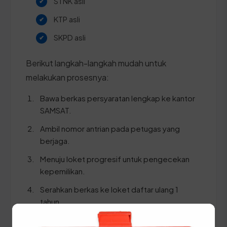
STNK asli
KTP asli
SKPD asli
Berikut langkah-langkah mudah untuk
melakukan prosesnya:
Bawa berkas persyaratan lengkap ke kantor
SAMSAT.
Ambil nomor antrian pada petugas yang
berjaga.
Menuju loket progresif untuk pengecekan
kepemilikan.
Serahkan berkas ke loket daftar ulang 1
tahun.
Lakukan pembayaran di loket pembayaran