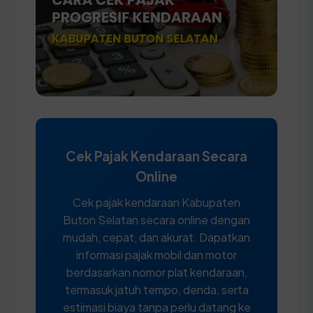
Cek Pajak Kendaraan Secara
Online
Cek pajak kendaraan Kabupaten
Buton Selatan secara online dengan
mudah, cepat, dan akurat. Dapatkan
informasi pajak mobil dan motor
berdasarkan nomor plat kendaraan,
termasuk jatuh tempo, denda, serta
estimasi biaya tanpa perlu datang ke