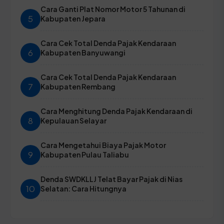
Cara Ganti Plat Nomor Motor 5 Tahunan di
5
Kabupaten Jepara
Cara Cek Total Denda Pajak Kendaraan
6
Kabupaten Banyuwangi
Cara Cek Total Denda Pajak Kendaraan
7
Kabupaten Rembang
Cara Menghitung Denda Pajak Kendaraan di
8
Kepulauan Selayar
Cara Mengetahui Biaya Pajak Motor
9
Kabupaten Pulau Taliabu
Denda SWDKLLJ Telat Bayar Pajak di Nias
10
Selatan: Cara Hitungnya