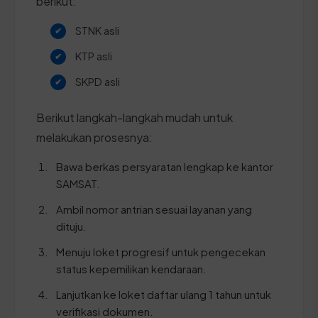
berikut:
STNK asli
KTP asli
SKPD asli
Berikut langkah-langkah mudah untuk
melakukan prosesnya:
Bawa berkas persyaratan lengkap ke kantor
SAMSAT.
Ambil nomor antrian sesuai layanan yang
dituju.
Menuju loket progresif untuk pengecekan
status kepemilikan kendaraan.
Lanjutkan ke loket daftar ulang 1 tahun untuk
verifikasi dokumen.