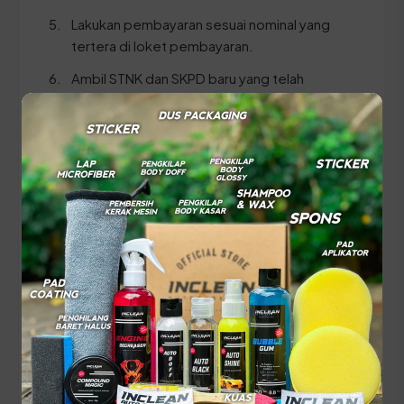
Lakukan pembayaran sesuai nominal yang
tertera di loket pembayaran.
Ambil STNK dan SKPD baru yang telah
disahkan oleh petugas.
⚠️ Pastikan Anda membawa dokumen KTP dan
STNK yang ASLI serta pastikan data identitas
pada kedua dokumen tersebut sinkron untuk
menghindari penolakan saat verifikasi.
Panduan Pajak 5 Tahunan
(Ganti Plat) di Sulawesi
Tenggara
Setiap lima tahun, pemilik kendaraan wajib