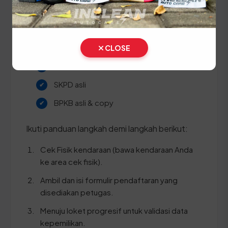
melakukan pergantian pelat nomor dan cek fisik
kendaraan. Siapkan dokumen tambahan ini:
STNK asli
CLOSE
KTP asli
SKPD asli
BPKB asli & copy
Ikuti panduan langkah demi langkah berikut:
Cek Fisik kendaraan (bawa kendaraan Anda
ke area cek fisik).
Ambil dan isi formulir pendaftaran yang
disediakan petugas.
Menuju loket progresif untuk validasi data
kepemilikan.