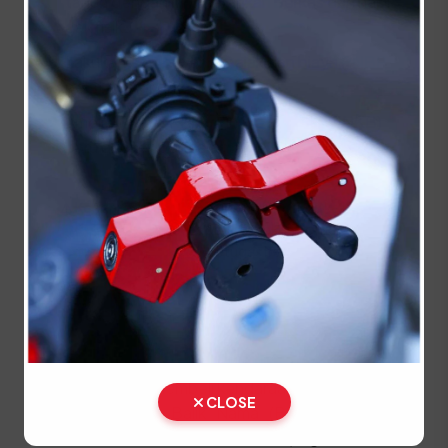
tahun dengan menyerahkan berkas dan hasil
cek fisik.
Lakukan pembayaran pajak dan biaya PNBP
pelat nomor di kasir.
Ambil STNK, SKPD, dan Plat Nomor (TNKB)
baru di loket penyerahan.
⚠️ Kendaraan fisik wajib dibawa langsung ke lokasi
SAMSAT untuk proses penggesekan nomor
rangka dan mesin oleh petugas berwenang.
Prosedur Balik Nama
Kendaraan Bekas (BBN II)
Jika Anda baru membeli kendaraan bekas, segera
CLOSE
lakukan proses Balik Nama (Bea Balik Nama
Kendaraan Bermotor / BBNKB II) agar identitas