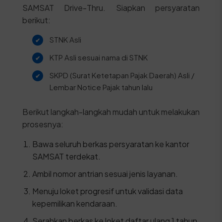
SAMSAT Drive-Thru. Siapkan persyaratan
berikut:
STNK Asli
KTP Asli sesuai nama di STNK
SKPD (Surat Ketetapan Pajak Daerah) Asli /
Lembar Notice Pajak tahun lalu
Berikut langkah-langkah mudah untuk melakukan
prosesnya:
Bawa seluruh berkas persyaratan ke kantor
SAMSAT terdekat.
Ambil nomor antrian sesuai jenis layanan.
Menuju loket progresif untuk validasi data
kepemilikan kendaraan.
Serahkan berkas ke loket daftar ulang 1 tahun.