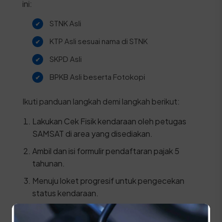
ini:
STNK Asli
KTP Asli sesuai nama di STNK
SKPD Asli
BPKB Asli beserta Fotokopi
Ikuti panduan langkah demi langkah berikut:
Lakukan Cek Fisik kendaraan oleh petugas
SAMSAT di area yang disediakan.
Ambil dan isi formulir pendaftaran pajak 5
tahunan.
Menuju loket progresif untuk pengecekan
status kendaraan.
Daftarkan kendaraan di loket daftar ulang 5