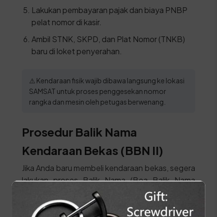
Lakukan pembayaran pajak dan biaya PNBP
pelat nomor di kasir.
Ambil STNK, SKPD, dan Plat Nomor (TNKB)
baru di loket penyerahan.
⚠️ Kendaraan fisik wajib dibawa langsung ke lokasi
SAMSAT untuk proses penggesekan nomor
rangka dan mesin oleh petugas berwenang.
Prosedur Balik Nama
Kendaraan Bekas (BBN II)
Jika Anda baru membeli kendaraan bekas, segera
lakukan proses Balik Nama (Bea Balik Nama
Kendaraan Bermotor / BBNKB II) agar identitas
pemilik di surat kendaraan berubah menjadi nama
Anda sendiri. Siapkan syarat ini: