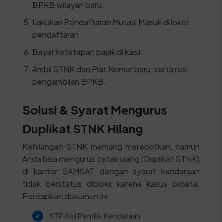
BPKB wilayah baru.
Lakukan Pendaftaran Mutasi Masuk di loket
pendaftaran.
Bayar ketetapan pajak di kasir.
Ambil STNK dan Plat Nomor baru, serta resi
pengambilan BPKB.
Solusi & Syarat Mengurus
Duplikat STNK Hilang
Kehilangan STNK memang merepotkan, namun
Anda bisa mengurus cetak ulang (Duplikat STNK)
di kantor SAMSAT dengan syarat kendaraan
tidak berstatus diblokir karena kasus pidana.
Persiapkan dokumen ini:
KTP Asli Pemilik Kendaraan