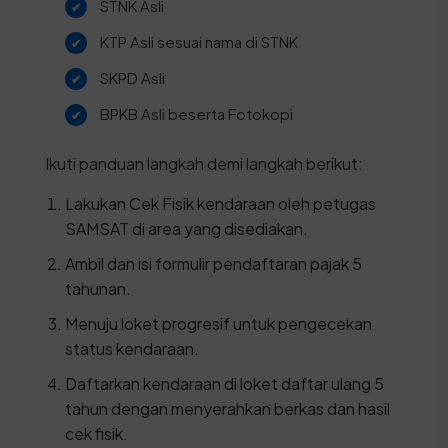
STNK Asli
KTP Asli sesuai nama di STNK
SKPD Asli
BPKB Asli beserta Fotokopi
Ikuti panduan langkah demi langkah berikut:
Lakukan Cek Fisik kendaraan oleh petugas
SAMSAT di area yang disediakan.
Ambil dan isi formulir pendaftaran pajak 5
tahunan.
Menuju loket progresif untuk pengecekan
status kendaraan.
Daftarkan kendaraan di loket daftar ulang 5
tahun dengan menyerahkan berkas dan hasil
cek fisik.