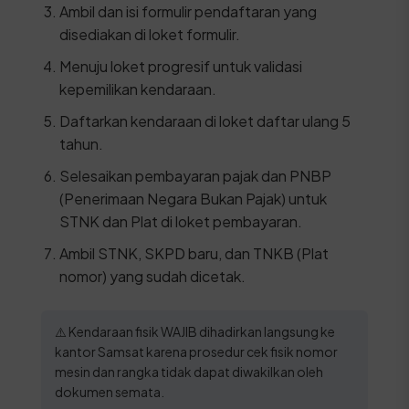
Ambil dan isi formulir pendaftaran yang
disediakan di loket formulir.
Menuju loket progresif untuk validasi
kepemilikan kendaraan.
Daftarkan kendaraan di loket daftar ulang 5
tahun.
Selesaikan pembayaran pajak dan PNBP
(Penerimaan Negara Bukan Pajak) untuk
STNK dan Plat di loket pembayaran.
Ambil STNK, SKPD baru, dan TNKB (Plat
nomor) yang sudah dicetak.
⚠️ Kendaraan fisik WAJIB dihadirkan langsung ke
kantor Samsat karena prosedur cek fisik nomor
mesin dan rangka tidak dapat diwakilkan oleh
dokumen semata.