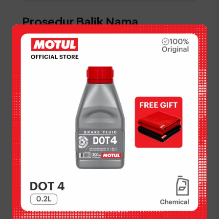
Prosedur Balik Nama
Kendaraan (BBN II) di
Kabupaten Aceh Timur
Sangat disarankan bagi warga Kabupaten Aceh
Timur yang membeli kendaraan bekas untuk
segera melakukan balik nama agar aspek
legalitas kepemilikan menjadi sah atas nama
sendiri dan mempermudah urusan pajak di masa
depan.
STNK asli
KTP Pemilik Baru asli
SKPD asli terakhir
BPKB asli dan fotokopi