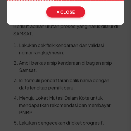
Kwitansi pembelian kendaraan bermeterai
cukup
CLOSE
Berikut adalah urutan proses yang harus dilalui di
SAMSAT:
Lakukan cek fisik kendaraan dan validasi
nomor rangka/mesin.
Ambil berkas arsip kendaraan di bagian arsip
Samsat.
Isi formulir pendaftaran balik nama dengan
data lengkap pemilik baru.
Menuju Loket Mutasi Dalam Kota untuk
mendapatkan rekomendasi dan membayar
PNBP.
Lakukan pengecekan di loket progresif.