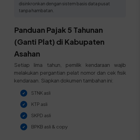
disinkronkan dengan sistem basis data pusat
tanpa hambatan.
Panduan Pajak 5 Tahunan
(Ganti Plat) di Kabupaten
Asahan
Setiap lima tahun, pemilik kendaraan wajib
melakukan pergantian pelat nomor dan cek fisik
kendaraan. Siapkan dokumen tambahan ini:
STNK asli
KTP asli
SKPD asli
BPKB asli & copy