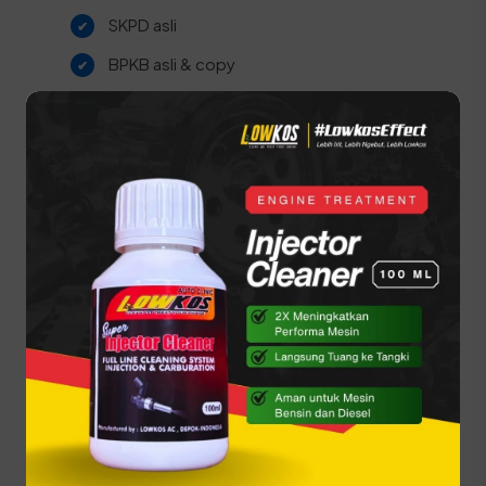
SKPD asli
BPKB asli & copy
Kwitansi pembelian bermaterai
Berikut adalah urutan proses yang harus dilalui di
SAMSAT:
Lakukan Cek Fisik kendaraan dan ambil hasil
geseknya.
Ambil Arsip kendaraan di bagian arsip Samsat.
Isi formulir pendaftaran balik nama secara
lengkap.
Menuju Loket Mutasi Dalam Kota untuk
rekomendasi dan bayar PNBP.
Pengecekan di loket progresif.