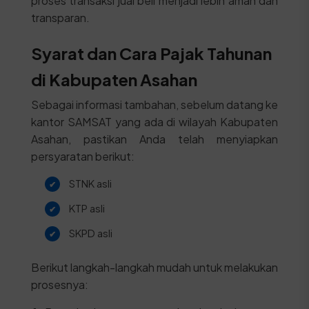
proses transaksi jual beli menjadi lebih aman dan
transparan.
Syarat dan Cara Pajak Tahunan
di Kabupaten Asahan
Sebagai informasi tambahan, sebelum datang ke
kantor SAMSAT yang ada di wilayah Kabupaten
Asahan, pastikan Anda telah menyiapkan
persyaratan berikut:
STNK asli
KTP asli
SKPD asli
Berikut langkah-langkah mudah untuk melakukan
prosesnya: