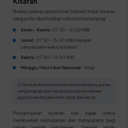
Kisaran
Berikut jadwal operasional Samsat Induk Kisaran
yang perlu diperhatikan sebelum berkunjung:
Senin – Kamis:
07.30 – 15.00 WIB
Jumat:
07.30 – 15.00 WIB (dengan
penyesuaian waktu istirahat)
Sabtu:
07.30 – 12.00 WIB
Minggu / Hari Libur Nasional:
Tutup
⚠️ Pastikan Anda membawa dokumen persyaratan
yang lengkap saat mengurus pajak kendaraan
agar proses berjalan lebih cepat dan lancar.
Pemanfaatan layanan cek pajak online
memberikan kemudahan dan transparansi bagi
setiap pemilik kendaraan. Dengan tertib