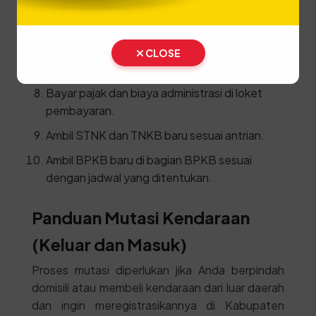
Menuju Loket BPKB untuk bayar PNBP BPKB
dan penyerahan berkas.
Daftarkan BBN II di loket pendaftaran yang
CLOSE
tersedia.
Bayar pajak dan biaya administrasi di loket
pembayaran.
Ambil STNK dan TNKB baru sesuai antrian.
Ambil BPKB baru di bagian BPKB sesuai
dengan jadwal yang ditentukan.
Panduan Mutasi Kendaraan
(Keluar dan Masuk)
Proses mutasi diperlukan jika Anda berpindah
domisili atau membeli kendaraan dari luar daerah
dan ingin meregistrasikannya di Kabupaten