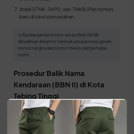
Ambil STNK, SKPD, dan TNKB (Plat nomor)
baru di loket penyerahan.
⚠️ Kendaraan bermotor secara fisik WAJIB
dihadirkan di kantor Samsat untuk proses gesek
nomor rangka dan nomor mesin oleh petugas
resmi.
Prosedur Balik Nama
Kendaraan (BBN II) di Kota
Tebing Tinggi
Bagi warga Kota Tebing Tinggi yang baru saja
membeli kendaraan bekas, sangat disarankan
untuk segera melakukan Bea Balik Nama
Kendaraan Bermotor (BBN II) agar kepemilikan