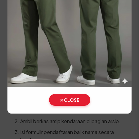
menjadi sah atas nama sendiri.
STNK asli
KTP Pemilik Baru asli
SKPD asli
BPKB asli dan fotokopi
Kwitansi pembelian yang sah dan
bermaterai
Berikut adalah urutan proses yang harus dilalui di
SAMSAT:
CLOSE
Lakukan cek fisik kendaraan di area yang
ditentukan.
Ambil berkas arsip kendaraan di bagian arsip.
Isi formulir pendaftaran balik nama secara