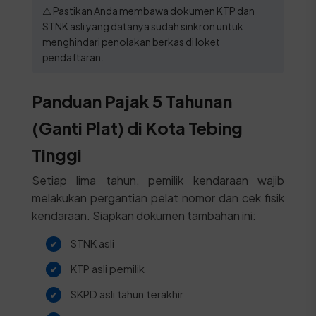
⚠️ Pastikan Anda membawa dokumen KTP dan
STNK asli yang datanya sudah sinkron untuk
menghindari penolakan berkas di loket
pendaftaran.
Panduan Pajak 5 Tahunan
(Ganti Plat) di Kota Tebing
Tinggi
Setiap lima tahun, pemilik kendaraan wajib
melakukan pergantian pelat nomor dan cek fisik
kendaraan. Siapkan dokumen tambahan ini:
STNK asli
KTP asli pemilik
SKPD asli tahun terakhir