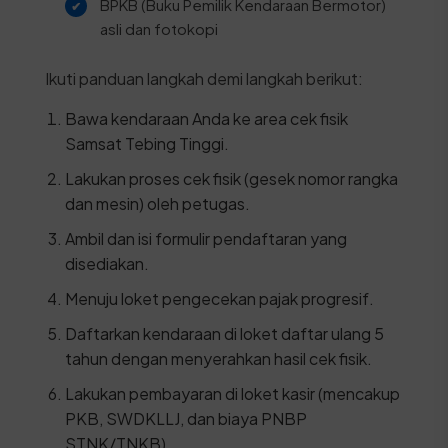
BPKB (Buku Pemilik Kendaraan Bermotor)
asli dan fotokopi
Ikuti panduan langkah demi langkah berikut:
Bawa kendaraan Anda ke area cek fisik
Samsat Tebing Tinggi.
Lakukan proses cek fisik (gesek nomor rangka
dan mesin) oleh petugas.
Ambil dan isi formulir pendaftaran yang
disediakan.
Menuju loket pengecekan pajak progresif.
Daftarkan kendaraan di loket daftar ulang 5
tahun dengan menyerahkan hasil cek fisik.
Lakukan pembayaran di loket kasir (mencakup
PKB, SWDKLLJ, dan biaya PNBP
STNK/TNKB).