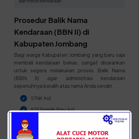
dan mesin kendaraan.
Prosedur Balik Nama
Kendaraan (BBN II) di
Kabupaten Jombang
Bagi warga Kabupaten Jombang yang baru saja
membeli kendaraan bekas, sangat disarankan
untuk segera melakukan proses Balik Nama
(BBN II) agar administrasi kendaraan
sepenuhnya beralih atas nama Anda sendiri.
STNK Asli
KTP Pemilik Baru Asli
SKPD Asli
BPKB Asli & Fotokopi