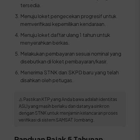
tersedia.
Menuju loket pengecekan progresif untuk
memverifikasi kepemilikan kendaraan.
Menuju loket daftar ulang 1 tahun untuk
menyerahkan berkas.
Melakukan pembayaran sesuai nominal yang
disebutkan di loket pembayaran/kasir.
Menerima STNK dan SKPD baru yang telah
disahkan oleh petugas.
⚠️ Pastikan KTP yang Anda bawa adalah identitas
ASLI yang masih berlaku dan datanya sinkron
dengan STNK untuk menjamin kelancaran proses
verifikasi di sistem SAMSAT Jombang.
Panduan Pajak 5 Tahunan