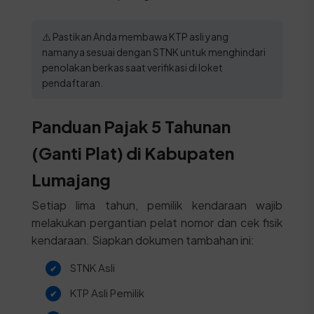
⚠️ Pastikan Anda membawa KTP asli yang
namanya sesuai dengan STNK untuk menghindari
penolakan berkas saat verifikasi di loket
pendaftaran.
Panduan Pajak 5 Tahunan
(Ganti Plat) di Kabupaten
Lumajang
Setiap lima tahun, pemilik kendaraan wajib
melakukan pergantian pelat nomor dan cek fisik
kendaraan. Siapkan dokumen tambahan ini:
STNK Asli
KTP Asli Pemilik