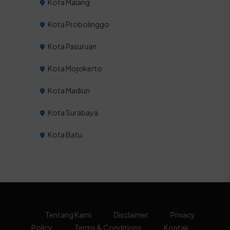
Kota Malang
Kota Probolinggo
Kota Pasuruan
Kota Mojokerto
Kota Madiun
Kota Surabaya
Kota Batu
Tentang Kami
Disclaimer
Privacy
Policy
Terms & Conditions
Kontak