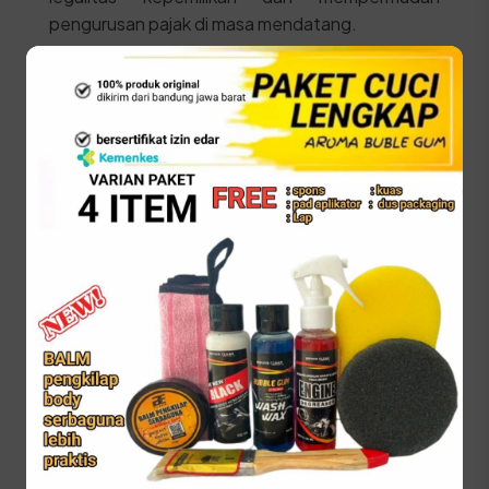
pengurusan pajak di masa mendatang.
STNK Asli
KTP Pemilik Baru (Asli)
SKPD Asli
BPKB Asli dan fotokopi
Kwitansi pembelian kendaraan bermaterai
cukup
Berikut adalah urutan proses yang harus dilalui di
SAMSAT:
Membawa kendaraan ke area Cek Fisik untuk
verifikasi nomor rangka dan mesin.
Mengambil arsip kendaraan di bagian arsip
SAMSAT.