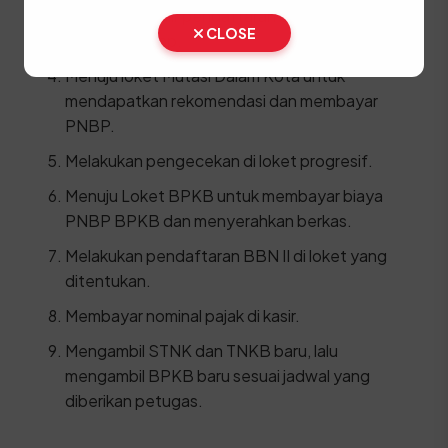
Mengisi formulir pendaftaran balik nama
CLOSE
secara lengkap.
Menuju loket Mutasi Dalam Kota untuk
mendapatkan rekomendasi dan membayar
PNBP.
Melakukan pengecekan di loket progresif.
Menuju Loket BPKB untuk membayar biaya
PNBP BPKB dan menyerahkan berkas.
Melakukan pendaftaran BBN II di loket yang
ditentukan.
Membayar nominal pajak di kasir.
Mengambil STNK dan TNKB baru, lalu
mengambil BPKB baru sesuai jadwal yang
diberikan petugas.