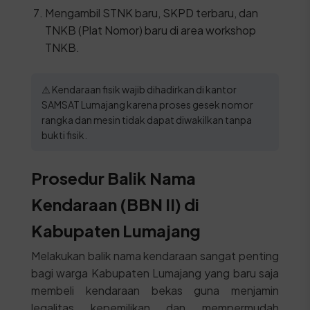
Mengambil STNK baru, SKPD terbaru, dan
TNKB (Plat Nomor) baru di area workshop
TNKB.
⚠️ Kendaraan fisik wajib dihadirkan di kantor
SAMSAT Lumajang karena proses gesek nomor
rangka dan mesin tidak dapat diwakilkan tanpa
bukti fisik.
Prosedur Balik Nama
Kendaraan (BBN II) di
Kabupaten Lumajang
Melakukan balik nama kendaraan sangat penting
bagi warga Kabupaten Lumajang yang baru saja
membeli kendaraan bekas guna menjamin
legalitas kepemilikan dan mempermudah