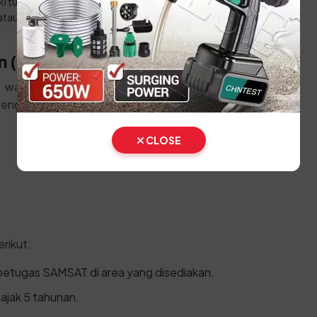
 tunggakan pajak lebih dari 1 tahun jika ingin
tau Drive-Thru.
 (Ganti Plat)
an wajib datang langsung ke SAMSAT Induk untuk
engecekan fisik kendaraan. Siapkan dokumen ini:
CLOSE
rikut:
 petugas SAMSAT di area yang disediakan.
pajak 5 tahunan.