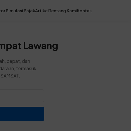
or Simulasi Pajak
Artikel
Tentang Kami
Kontak
Empat Lawang
h, cepat, dan
ndaraan, termasuk
or SAMSAT.