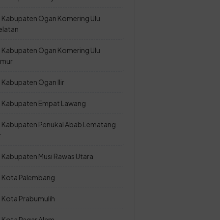
Kabupaten Ogan Komering Ulu
elatan
Kabupaten Ogan Komering Ulu
imur
Kabupaten Ogan Ilir
Kabupaten Empat Lawang
Kabupaten Penukal Abab Lematang
r
Kabupaten Musi Rawas Utara
Kota Palembang
Kota Prabumulih
Kota Pagar Alam