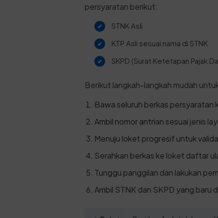
persyaratan berikut:
STNK Asli
KTP Asli sesuai nama di STNK
SKPD (Surat Ketetapan Pajak Dae
Berikut langkah-langkah mudah untu
Bawa seluruh berkas persyaratan 
Ambil nomor antrian sesuai jenis la
Menuju loket progresif untuk valid
Serahkan berkas ke loket daftar ul
Tunggu panggilan dan lakukan pem
Ambil STNK dan SKPD yang baru d