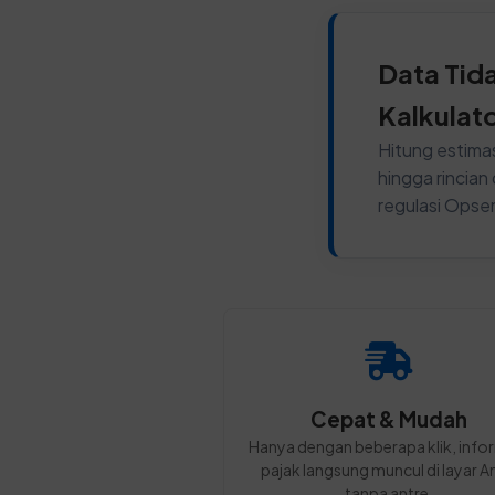
Data Tid
Kalkulat
Hitung estimas
hingga rincia
regulasi Opse
Cepat & Mudah
Hanya dengan beberapa klik, info
pajak langsung muncul di layar A
tanpa antre.