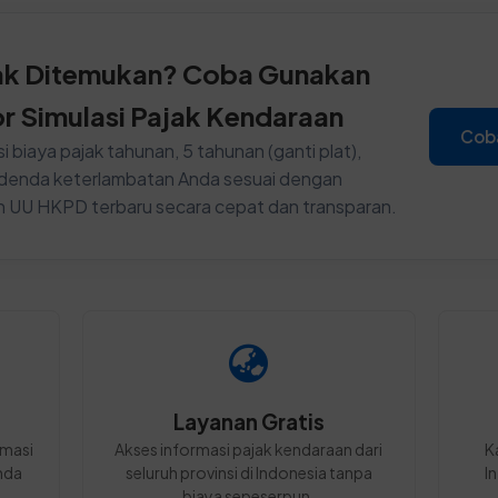
ak Ditemukan? Coba Gunakan
or Simulasi Pajak Kendaraan
Cob
i biaya pajak tahunan, 5 tahunan (ganti plat),
n denda keterlambatan Anda sesuai dengan
n UU HKPD terbaru secara cepat dan transparan.
Layanan Gratis
rmasi
Akses informasi pajak kendaraan dari
K
nda
seluruh provinsi di Indonesia tanpa
I
biaya sepeserpun.