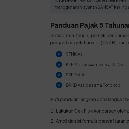
⚠️
Catatan:
Pastikan Anda tidak memiliki
menggunakan layanan SAMSAT Keliling a
Panduan Pajak 5 Tahunan
Setiap lima tahun, pemilik kendara
pergantian pelat nomor (TNKB) dan p
STNK Asli
KTP Asli sesuai nama di STNK
SKPD Asli
BPKB Asli beserta Fotokopi
Ikuti panduan langkah demi langkah be
Lakukan Cek Fisik kendaraan oleh
Ambil dan isi formulir pendaftaran 