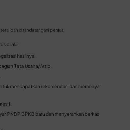
erai dan ditandatangani penjual
s dilalui:
alisasi hasilnya.
bagian Tata Usaha/Arsip.
.
 untuk mendapatkan rekomendasi dan membayar
resif.
yar PNBP BPKB baru dan menyerahkan berkas