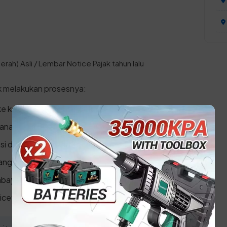
rah) Asli / Lembar Notice Pajak tahun lalu
k melakukan prosesnya:
ke kantor SAMSAT terdekat.
yanan.
asi data kepemilikan kendaraan.
ang 1 tahun.
bayaran di loket kasir/pembayaran.
icetak.