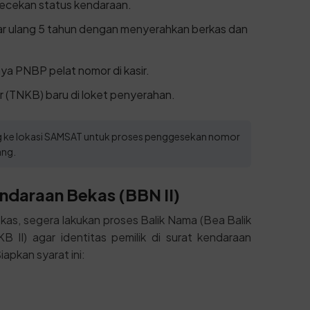
gecekan status kendaraan.
tar ulang 5 tahun dengan menyerahkan berkas dan
ya PNBP pelat nomor di kasir.
 (TNKB) baru di loket penyerahan.
ung ke lokasi SAMSAT untuk proses penggesekan nomor
ang.
ndaraan Bekas (BBN II)
kas, segera lakukan proses Balik Nama (Bea Balik
I) agar identitas pemilik di surat kendaraan
apkan syarat ini: