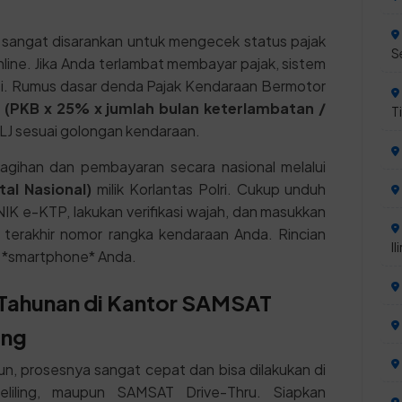
sangat disarankan untuk mengecek status pajak
S
ine. Jika Anda terlambat membayar pajak, sistem
i. Rumus dasar denda Pajak Kendaraan Bermotor
:
(PKB x 25% x jumlah bulan keterlambatan /
T
J sesuai golongan kendaraan.
gihan dan pembayaran secara nasional melalui
al Nasional)
milik Korlantas Polri. Cukup unduh
NIK e-KTP, lakukan verifikasi wajah, dan masukkan
t terakhir nomor rangka kendaraan Anda. Rincian
Ili
r *smartphone* Anda.
1 Tahunan di Kantor SAMSAT
ang
, prosesnya sangat cepat dan bisa dilakukan di
iling, maupun SAMSAT Drive-Thru. Siapkan