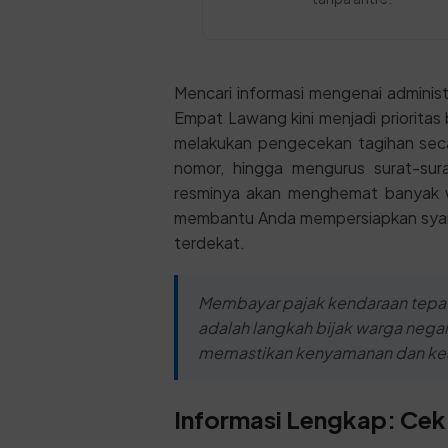
Mencari informasi mengenai adminis
Empat Lawang kini menjadi prioritas 
melakukan pengecekan tagihan seca
nomor, hingga mengurus surat-sur
resminya akan menghemat banyak wa
membantu Anda mempersiapkan syara
terdekat.
Membayar pajak kendaraan tepat
adalah langkah bijak warga negar
memastikan kenyamanan dan keam
Informasi Lengkap: Cek