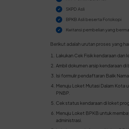
SKPD Asli
BPKB Asli beserta Fotokopi
Kwitansi pembelian yang bermat
Berikut adalah urutan proses yang haru
Lakukan Cek Fisik kendaraan dan leg
Ambil dokumen arsip kendaraan di 
Isi formulir pendaftaran Balik Nama
Menuju Loket Mutasi Dalam Kota
PNBP.
Cek status kendaraan di loket prog
Menuju Loket BPKB untuk memba
administrasi.