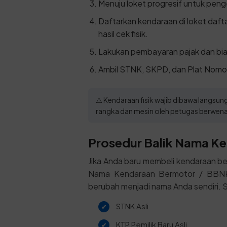
Menuju loket progresif untuk pen
Daftarkan kendaraan di loket daf
hasil cek fisik.
Lakukan pembayaran pajak dan bia
Ambil STNK, SKPD, dan Plat Nomor
⚠️ Kendaraan fisik wajib dibawa langs
rangka dan mesin oleh petugas berwen
Prosedur Balik Nama Ke
Jika Anda baru membeli kendaraan be
Nama Kendaraan Bermotor / BBNKB I
berubah menjadi nama Anda sendiri. Si
STNK Asli
KTP Pemilik Baru Asli