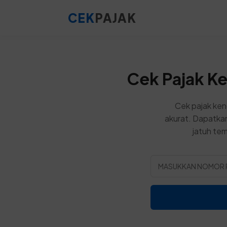
CEK
PAJAK
Cek Pajak K
Cek pajak ke
akurat. Dapatkan
jatuh tem