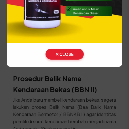
Lakukan pembayaran pajak dan biaya PNBP
pelat nomor di kasir.
Ambil STNK, SKPD, dan Plat Nomor (TNKB)
baru di loket penyerahan.
⚠️ Kendaraan fisik wajib dibawa langsung ke lokasi
SAMSAT untuk proses penggesekan nomor
CLOSE
rangka dan mesin oleh petugas berwenang.
Prosedur Balik Nama
Kendaraan Bekas (BBN II)
Jika Anda baru membeli kendaraan bekas, segera
lakukan proses Balik Nama (Bea Balik Nama
Kendaraan Bermotor / BBNKB II) agar identitas
pemilik di surat kendaraan berubah menjadi nama
Anda sendiri. Siapkan syarat ini: