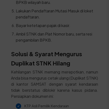
BPKB wilayah baru.
Lakukan Pendaftaran Mutasi Masuk di loket
pendaftaran.
Bayar ketetapan pajak di kasir.
Ambil STNK dan Plat Nomor baru, serta resi
pengambilan BPKB.
Solusi & Syarat Mengurus
Duplikat STNK Hilang
Kehilangan STNK memang merepotkan, namun
Anda bisa mengurus cetak ulang (Duplikat STNK)
di kantor SAMSAT dengan syarat kendaraan
tidak berstatus diblokir karena kasus pidana.
Persiapkan dokumen ini:
KTP Asli Pemilik Kendaraan