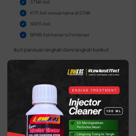
STNK Asli
KTP Asli sesuai nama di STNK
SKPD Asli
BPKB Asli beserta Fotokopi
Ikuti panduan langkah demi langkah berikut:
Lakukan Cek Fisik kendaraan oleh petugas
SAMSAT di area yang disediakan.
Ambil dan isi formulir pendaftaran pajak 5
tahunan.
Menuju loket progresif untuk pengecekan
status kendaraan.
Daftarkan kendaraan di loket daftar ulang 5
tahun dengan menyerahkan berkas dan hasil
cek fisik.