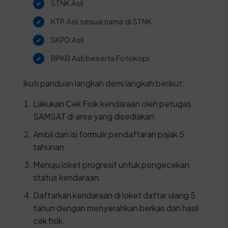
STNK Asli
KTP Asli sesuai nama di STNK
SKPD Asli
BPKB Asli beserta Fotokopi
Ikuti panduan langkah demi langkah berikut:
Lakukan Cek Fisik kendaraan oleh petugas
SAMSAT di area yang disediakan.
Ambil dan isi formulir pendaftaran pajak 5
tahunan.
Menuju loket progresif untuk pengecekan
status kendaraan.
Daftarkan kendaraan di loket daftar ulang 5
tahun dengan menyerahkan berkas dan hasil
cek fisik.