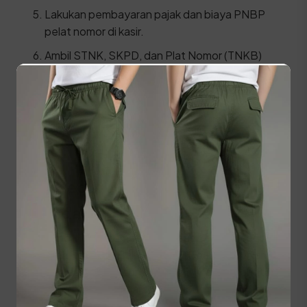
Lakukan pembayaran pajak dan biaya PNBP
pelat nomor di kasir.
Ambil STNK, SKPD, dan Plat Nomor (TNKB)
baru di loket penyerahan.
⚠️ Kendaraan fisik wajib dibawa langsung ke lokasi
SAMSAT untuk proses penggesekan nomor
rangka dan mesin oleh petugas berwenang.
Prosedur Balik Nama
Kendaraan Bekas (BBN II)
Jika Anda baru membeli kendaraan bekas, segera
lakukan proses Balik Nama (Bea Balik Nama
Kendaraan Bermotor / BBNKB II) agar identitas
pemilik di surat kendaraan berubah menjadi nama
Anda sendiri. Siapkan syarat ini: