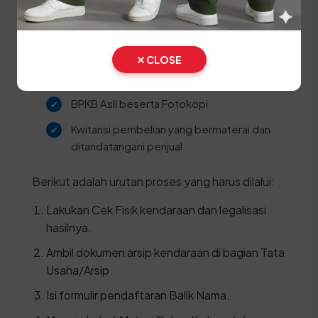
STNK Asli
KTP Pemilik Baru Asli
CLOSE
SKPD Asli
BPKB Asli beserta Fotokopi
Kwitansi pembelian yang bermaterai dan
ditandatangani penjual
Berikut adalah urutan proses yang harus dilalui:
Lakukan Cek Fisik kendaraan dan legalisasi
hasilnya.
Ambil dokumen arsip kendaraan di bagian Tata
Usaha/Arsip.
Isi formulir pendaftaran Balik Nama.