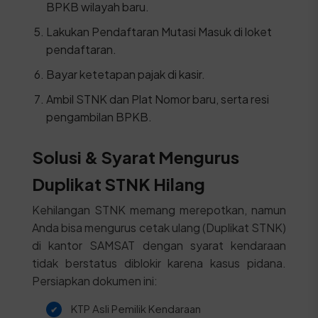
BPKB wilayah baru.
Lakukan Pendaftaran Mutasi Masuk di loket
pendaftaran.
Bayar ketetapan pajak di kasir.
Ambil STNK dan Plat Nomor baru, serta resi
pengambilan BPKB.
Solusi & Syarat Mengurus
Duplikat STNK Hilang
Kehilangan STNK memang merepotkan, namun
Anda bisa mengurus cetak ulang (Duplikat STNK)
di kantor SAMSAT dengan syarat kendaraan
tidak berstatus diblokir karena kasus pidana.
Persiapkan dokumen ini:
KTP Asli Pemilik Kendaraan