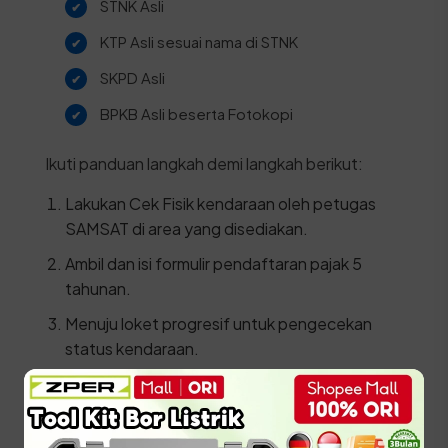
STNK Asli
KTP Asli sesuai nama di STNK
SKPD Asli
BPKB Asli beserta Fotokopi
Ikuti panduan langkah demi langkah berikut:
Lakukan Cek Fisik kendaraan oleh petugas
SAMSAT di area yang disediakan.
Ambil dan isi formulir pendaftaran pajak 5
tahunan.
Menuju loket progresif untuk pengecekan
status kendaraan.
Daftarkan kendaraan di loket daftar ulang 5
tahun dengan menyerahkan berkas dan hasil
cek fisik.