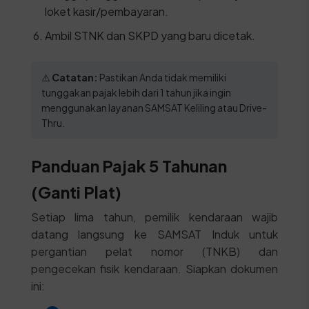
loket kasir/pembayaran.
Ambil STNK dan SKPD yang baru dicetak.
⚠️
Catatan:
Pastikan Anda tidak memiliki
tunggakan pajak lebih dari 1 tahun jika ingin
menggunakan layanan SAMSAT Keliling atau Drive-
Thru.
Panduan Pajak 5 Tahunan
(Ganti Plat)
Setiap lima tahun, pemilik kendaraan wajib
datang langsung ke SAMSAT Induk untuk
pergantian pelat nomor (TNKB) dan
pengecekan fisik kendaraan. Siapkan dokumen
ini: