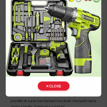
Lakukan pembayaran pajak dan biaya PNBP
pelat nomor di kasir.
Ambil STNK, SKPD, dan Plat Nomor (TNKB)
baru di loket penyerahan.
⚠️ Kendaraan fisik wajib dibawa langsung ke lokasi
SAMSAT untuk proses penggesekan nomor
rangka dan mesin oleh petugas berwenang.
Prosedur Balik Nama
Kendaraan Bekas (BBN II)
Jika Anda baru membeli kendaraan bekas, segera
CLOSE
lakukan proses Balik Nama (Bea Balik Nama
Kendaraan Bermotor / BBNKB II) agar identitas
pemilik di surat kendaraan berubah menjadi nama
Anda sendiri. Siapkan syarat ini: