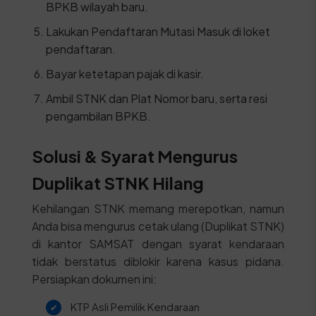
BPKB wilayah baru.
Lakukan Pendaftaran Mutasi Masuk di loket
pendaftaran.
Bayar ketetapan pajak di kasir.
Ambil STNK dan Plat Nomor baru, serta resi
pengambilan BPKB.
Solusi & Syarat Mengurus
Duplikat STNK Hilang
Kehilangan STNK memang merepotkan, namun
Anda bisa mengurus cetak ulang (Duplikat STNK)
di kantor SAMSAT dengan syarat kendaraan
tidak berstatus diblokir karena kasus pidana.
Persiapkan dokumen ini:
KTP Asli Pemilik Kendaraan