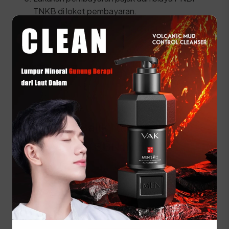
TNKB di loket pembayaran.
Ambil STNK, SKPD, dan TNKB (Plat nomor)
baru Anda.
⚠️ Kendaraan fisik wajib dihadirkan di kantor
SAMSAT karena petugas harus melakukan gesek
nomor rangka dan nomor mesin secara langsung.
Prosedur Balik Nama
Kendaraan (BBN II) di
Kabupaten Sambas
Segera lakukan balik nama jika Anda membeli
kendaraan bekas di wilayah Sambas agar status
kepemilikan menjadi sah secara hukum atas nama
Anda sendiri dan memudahkan pengurusan