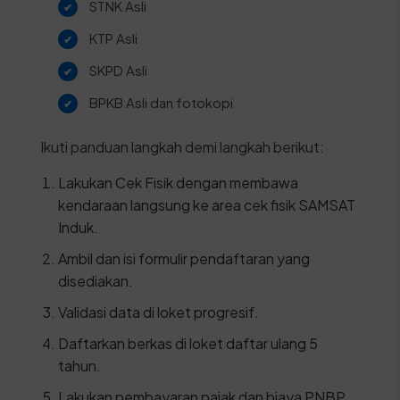
STNK Asli
KTP Asli
SKPD Asli
BPKB Asli dan fotokopi
Ikuti panduan langkah demi langkah berikut:
Lakukan Cek Fisik dengan membawa
kendaraan langsung ke area cek fisik SAMSAT
Induk.
Ambil dan isi formulir pendaftaran yang
disediakan.
Validasi data di loket progresif.
Daftarkan berkas di loket daftar ulang 5
tahun.
Lakukan pembayaran pajak dan biaya PNBP