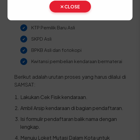
administrasi di masa depan.
CLOSE
STNK Asli
KTP Pemilik Baru Asli
SKPD Asli
BPKB Asli dan fotokopi
Kwitansi pembelian kendaraan bermaterai
Berikut adalah urutan proses yang harus dilalui di
SAMSAT:
Lakukan Cek Fisik kendaraan.
Ambil Arsip kendaraan di bagian pendaftaran.
Isi formulir pendaftaran balik nama dengan
lengkap.
Menuju Loket Mutasi Dalam Kota untuk