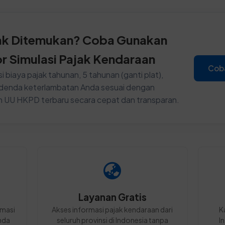
ak Ditemukan? Coba Gunakan
or Simulasi Pajak Kendaraan
Cob
i biaya pajak tahunan, 5 tahunan (ganti plat),
n denda keterlambatan Anda sesuai dengan
n UU HKPD terbaru secara cepat dan transparan.
Layanan Gratis
rmasi
Akses informasi pajak kendaraan dari
K
nda
seluruh provinsi di Indonesia tanpa
I