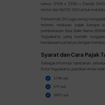
rumus: (PKB x 25%) + Denda SWD
motor dan Rp100.000 untuk mobil jika
Pemerintah DIY juga sering mengad
momen relaksasi pajak berupa p
pembebasan Bea Balik Nama (BBNKB
Yogyakarta yang memiliki tunggak
kendaraannya hanya dengan membaya
Syarat dan Cara Pajak 
Sebagai informasi tambahan, sebel
Kota Yogyakarta, pastikan Anda tela
STNK asli
KTP asli
SKPD asli