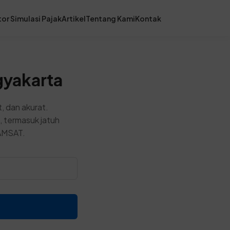
or Simulasi Pajak
Artikel
Tentang Kami
Kontak
gyakarta
, dan akurat.
, termasuk jatuh
SAMSAT.