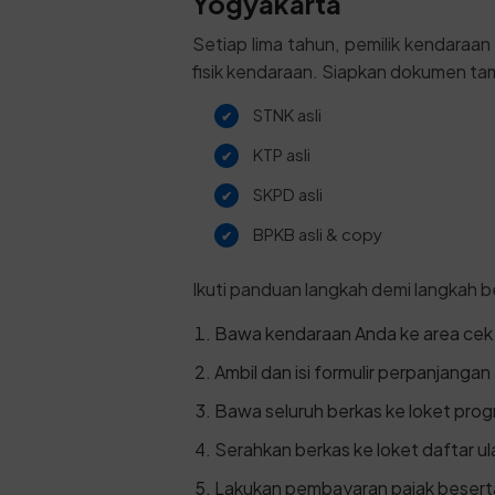
Yogyakarta
Setiap lima tahun, pemilik kendaraa
fisik kendaraan. Siapkan dokumen tam
STNK asli
KTP asli
SKPD asli
BPKB asli & copy
Ikuti panduan langkah demi langkah be
Bawa kendaraan Anda ke area cek f
Ambil dan isi formulir perpanjangan
Bawa seluruh berkas ke loket progr
Serahkan berkas ke loket daftar ula
Lakukan pembayaran pajak beserta 