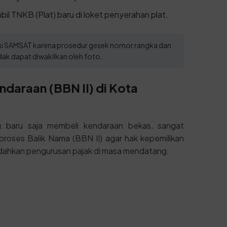
il TNKB (Plat) baru di loket penyerahan plat.
kasi SAMSAT karena prosedur gesek nomor rangka dan
ak dapat diwakilkan oleh foto.
daraan (BBN II) di Kota
 baru saja membeli kendaraan bekas, sangat
proses Balik Nama (BBN II) agar hak kepemilikan
dahkan pengurusan pajak di masa mendatang.