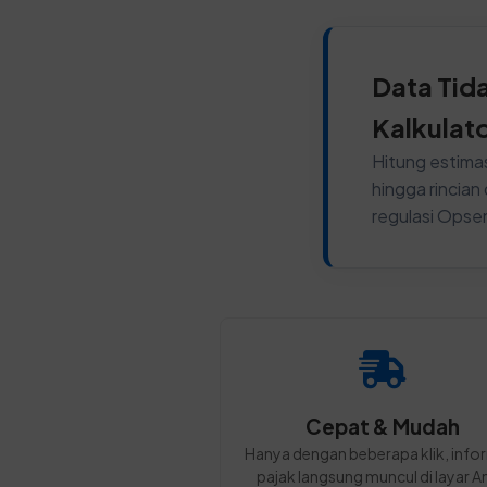
Data Tid
Kalkulat
Hitung estimas
hingga rincia
regulasi Opse
Cepat & Mudah
Hanya dengan beberapa klik, info
pajak langsung muncul di layar A