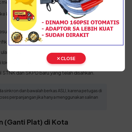
k melakukan prosesnya:
 ke kantor SAMSAT atau layanan unggulan
suai jenis layanan.
ifikasi data kendaraan.
ulang 1 tahun.
CLOSE
i loket pembayaran/kasir.
l STNK dan SKPD baru yang telah disahkan.
a sinkron dan bawalah berkas ASLI, karena petugas di
oses perpanjangan jika hanya menggunakan salinan
 (Ganti Plat) di Kota