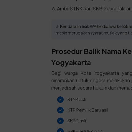
Ambil STNK dan SKPD baru, lalu amb
⚠️ Kendaraan fisik WAJIB dibawa ke lo
mesin merupakan syarat mutlak yang tid
Prosedur Balik Nama Ken
Yogyakarta
Bagi warga Kota Yogyakarta yang
disarankan untuk segera melakukan 
menjadi sah secara hukum dan memu
STNK asli
KTP Pemilik Baru asli
SKPD asli
BPKB asli & copy