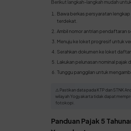
Berikut langkah-langkah mudah untu
Bawa berkas persyaratan lengkap
terdekat.
Ambil nomor antrian pendaftaran se
Menuju ke loket progresif untuk ver
Serahkan dokumen ke loket daftar 
Lakukan pelunasan nominal pajak d
Tunggu panggilan untuk mengambi
⚠️ Pastikan data pada KTP dan STNK And
wilayah Yogyakarta tidak dapat mempr
fotokopi.
Panduan Pajak 5 Tahunan