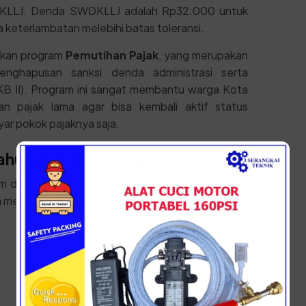
KLLJ. Denda SWDKLLJ adalah Rp32.000 untuk
 keterlambatan melebihi batas toleransi.
akan program
Pemutihan Pajak
, yang merupakan
enghapusan sanksi denda administrasi serta
 II). Program ini sangat membantu warga Kota
an pajak lama agar bisa kembali aktif status
r pokok pajaknya saja.
Tahunan di Kota Yogyakarta
um datang ke kantor SAMSAT yang ada di wilayah
h menyiapkan persyaratan berikut: