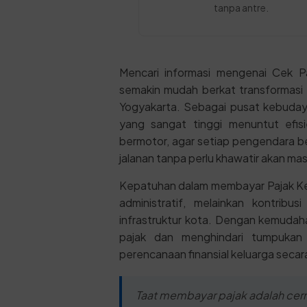
tanpa antre.
Mencari informasi mengenai Cek Pa
semakin mudah berkat transformasi d
Yogyakarta. Sebagai pusat kebuday
yang sangat tinggi menuntut efisi
bermotor, agar setiap pengendara b
jalanan tanpa perlu khawatir akan ma
Kepatuhan dalam membayar Pajak Ke
administratif, melainkan kontrib
infrastruktur kota. Dengan kemuda
pajak dan menghindari tumpukan
perencanaan finansial keluarga seca
Taat membayar pajak adalah cerm