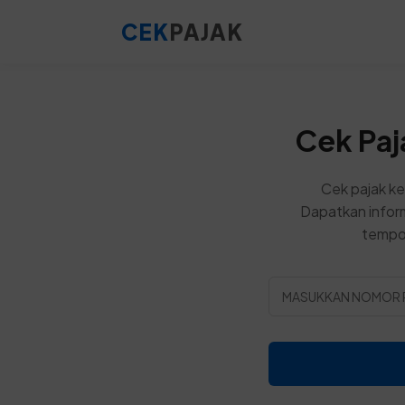
CEK
PAJAK
Cek Paj
Cek pajak ke
Dapatkan inform
tempo,