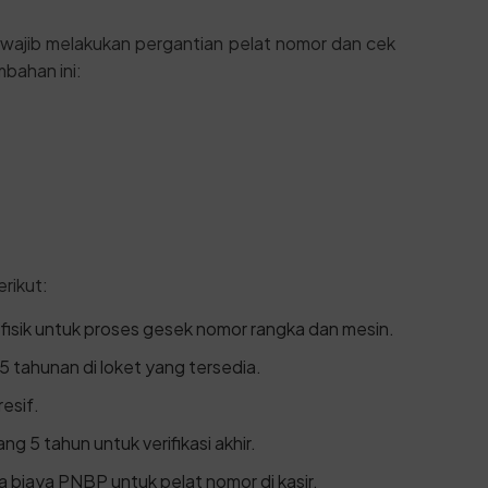
n wajib melakukan pergantian pelat nomor dan cek
bahan ini:
rikut:
isik untuk proses gesek nomor rangka dan mesin.
 5 tahunan di loket yang tersedia.
esif.
ng 5 tahun untuk verifikasi akhir.
biaya PNBP untuk pelat nomor di kasir.