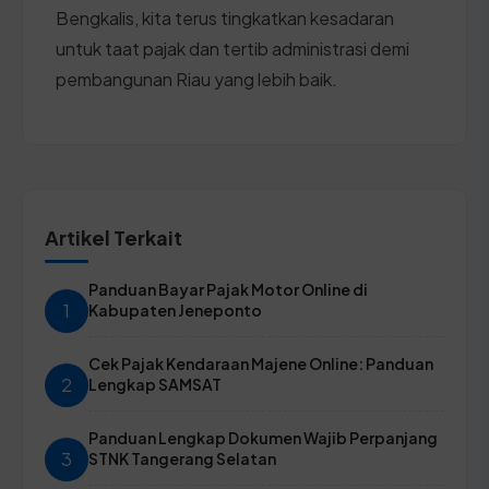
Bengkalis, kita terus tingkatkan kesadaran
untuk taat pajak dan tertib administrasi demi
pembangunan Riau yang lebih baik.
Artikel Terkait
Panduan Bayar Pajak Motor Online di
1
Kabupaten Jeneponto
Cek Pajak Kendaraan Majene Online: Panduan
2
Lengkap SAMSAT
Panduan Lengkap Dokumen Wajib Perpanjang
3
STNK Tangerang Selatan