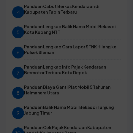
Panduan Cabut Berkas Kendaraan di
4
Kabupaten Tapin Terbaru
Panduan Lengkap Balik Nama Mobil Bekas di
5
Kota Kupang NTT
Panduan Lengkap Cara Lapor STNK Hilang ke
6
Polsek Sleman
Panduan Lengkap Info Pajak Kendaraan
7
Bermotor Terbaru Kota Depok
Panduan Biaya Ganti Plat Mobil 5 Tahunan
8
Halmahera Utara
Panduan Balik Nama Mobil Bekas di Tanjung
9
Jabung Timur
Panduan Cek Pajak Kendaraan Kabupaten
Landak Kalimantan Barat