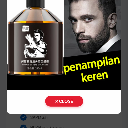
⚠️ Pastikan Anda membawa dokumen KTP dan
STNK asli yang masih berlaku dan pastikan data
antara kedua dokumen tersebut sudah sinkron
untuk menghindari kendala saat verifikasi.
Panduan Pajak 5 Tahunan
(Ganti Plat) di Riau
Setiap lima tahun, pemilik kendaraan wajib
melakukan pergantian pelat nomor dan cek fisik
kendaraan. Siapkan dokumen tambahan ini:
STNK asli
CLOSE
KTP asli
SKPD asli
BPKB asli & copy