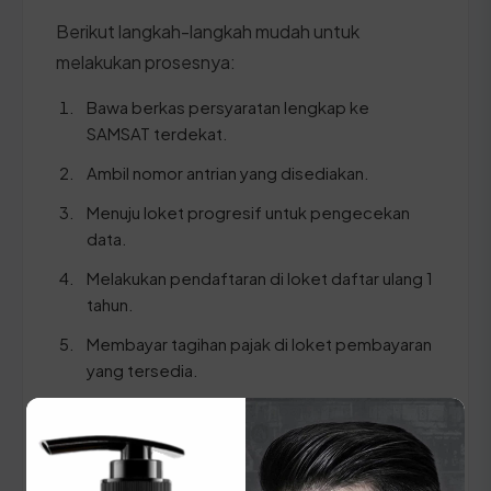
Berikut langkah-langkah mudah untuk
melakukan prosesnya:
Bawa berkas persyaratan lengkap ke
SAMSAT terdekat.
Ambil nomor antrian yang disediakan.
Menuju loket progresif untuk pengecekan
data.
Melakukan pendaftaran di loket daftar ulang 1
tahun.
Membayar tagihan pajak di loket pembayaran
yang tersedia.
Mengambil STNK & SKPD baru yang sudah
disahkan.