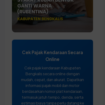
Cek Pajak Kendaraan Secara
Online
Cek pajak kendaraan Kabupaten
Bengkalis secara online dengan
mudah, cepat, dan akurat. Dapatkan
informasi pajak mobil dan motor
berdasarkan nomor plat kendaraan,
termasuk jatuh tempo, denda, serta
estimasi biaya tanpa perlu datang ke