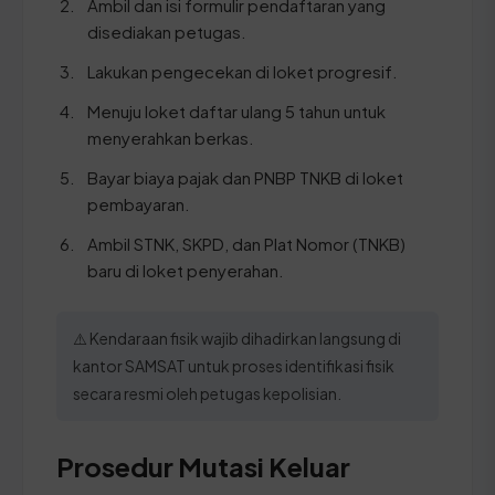
Ambil dan isi formulir pendaftaran yang
disediakan petugas.
Lakukan pengecekan di loket progresif.
Menuju loket daftar ulang 5 tahun untuk
menyerahkan berkas.
Bayar biaya pajak dan PNBP TNKB di loket
pembayaran.
Ambil STNK, SKPD, dan Plat Nomor (TNKB)
baru di loket penyerahan.
⚠️ Kendaraan fisik wajib dihadirkan langsung di
kantor SAMSAT untuk proses identifikasi fisik
secara resmi oleh petugas kepolisian.
Prosedur Mutasi Keluar