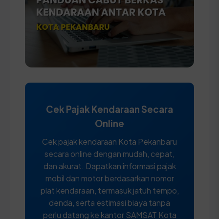
Cek Pajak Kendaraan Secara
Online
Cek pajak kendaraan Kota Pekanbaru
secara online dengan mudah, cepat,
dan akurat. Dapatkan informasi pajak
mobil dan motor berdasarkan nomor
plat kendaraan, termasuk jatuh tempo,
denda, serta estimasi biaya tanpa
perlu datang ke kantor SAMSAT Kota