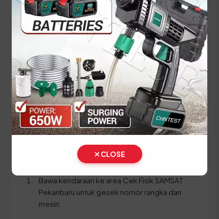
(Ganti Plat) di Riau
Setiap lima tahun, pemilik kendaraan wajib
melakukan pergantian pelat nomor dan cek fisik
kendaraan. Siapkan dokumen tambahan ini:
STNK asli
KTP asli
SKPD asli
BPKB asli & copy
CLOSE
Ikuti panduan langkah demi langkah berikut:
Bawa kendaraan ke area Cek Fisik SAMSAT
Pekanbaru untuk gesek nomor rangka dan
mesin.