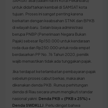
SAMSAT asal (dalam hal ini Kota Pekanbaru)
untuk didaftarkan kembali di SAMSAT kota
tujuan. Proses ini sangat penting karena
berkaitan dengan keabsahan STNK dan BPKB
di wilayah baru. Selain biaya administrasi
berupa PNBP (Penerimaan Negara Bukan
Pajak) sebesar Rp150.000 untuk kendaraan
roda dua dan Rp250.000 untuk roda empat
berdasarkan PP No. 76 Tahun 2020, pemilik
wajib memastikan tidak ada tunggakan pajak.
Jika terdapat keterlambatan pembayaran pajak
sebelum proses cabut berkas, maka akan
dikenakan denda PKB. Rumus perhitungan
denda di Riau secara umum mengikuti standar
nasional yakni:
Denda PKB = (PKB x 25%) +
Denda SWDKLLJ
. Perlu diingat bahwa