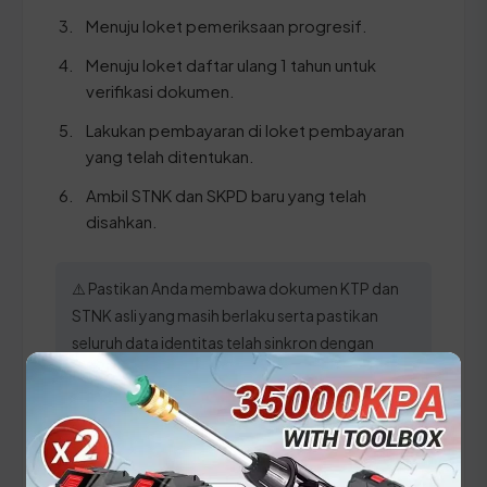
Menuju loket pemeriksaan progresif.
Menuju loket daftar ulang 1 tahun untuk
verifikasi dokumen.
Lakukan pembayaran di loket pembayaran
yang telah ditentukan.
Ambil STNK dan SKPD baru yang telah
disahkan.
⚠️ Pastikan Anda membawa dokumen KTP dan
STNK asli yang masih berlaku serta pastikan
seluruh data identitas telah sinkron dengan
sistem kependudukan agar tidak terjadi
penolakan di loket.
Panduan Pajak 5 Tahunan