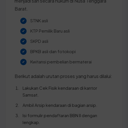
menjadi sah secara hukum di Nusa Tenggara
Barat.
STNK asli
KTP Pemilik Baru asli
SKPD asli
BPKB asli dan fotokopi
Kwitansi pembelian bermaterai
Berikut adalah urutan proses yang harus dilalui:
Lakukan Cek Fisik kendaraan di kantor
Samsat.
Ambil Arsip kendaraan di bagian arsip.
Isi formulir pendaftaran BBN II dengan
lengkap.