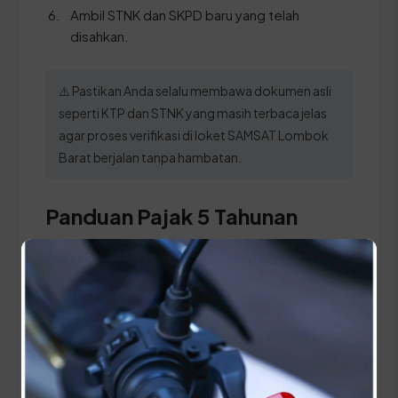
Ambil STNK dan SKPD baru yang telah
disahkan.
⚠️ Pastikan Anda selalu membawa dokumen asli
seperti KTP dan STNK yang masih terbaca jelas
agar proses verifikasi di loket SAMSAT Lombok
Barat berjalan tanpa hambatan.
Panduan Pajak 5 Tahunan
(Ganti Plat) di Nusa Tenggara
Barat
Setiap lima tahun, pemilik kendaraan wajib
melakukan pergantian pelat nomor dan cek fisik
kendaraan. Siapkan dokumen tambahan ini: