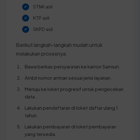
STNK asli
KTP asli
SKPD asli
Berikut langkah-langkah mudah untuk
melakukan prosesnya:
Bawa berkas persyaratan ke kantor Samsat.
Ambil nomor antrian sesuai jenis layanan.
Menuju ke loket progresif untuk pengecekan
data.
Lakukan pendaftaran di loket daftar ulang 1
tahun.
Lakukan pembayaran di loket pembayaran
yang tersedia.