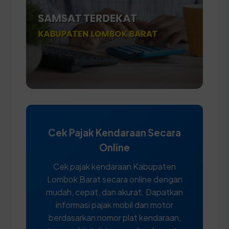
Cek Pajak Kendaraan Secara
Online
Cek pajak kendaraan Kabupaten
Lombok Barat secara online dengan
mudah, cepat, dan akurat. Dapatkan
informasi pajak mobil dan motor
berdasarkan nomor plat kendaraan,