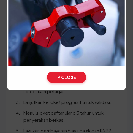
STNK asli
KTP asli
SKPD asli
BPKB asli dan fotokopi
Ikuti panduan langkah demi langkah berikut:
Bawa kendaraan Anda ke area Cek Fisik untuk
pemeriksaan nomor rangka dan mesin.
CLOSE
Ambil dan isi formulir pendaftaran yang
disediakan petugas.
Lanjutkan ke loket progresif untuk validasi.
Menuju loket daftar ulang 5 tahun untuk
penyerahan berkas.
Lakukan pembayaran biaya pajak dan PNBP