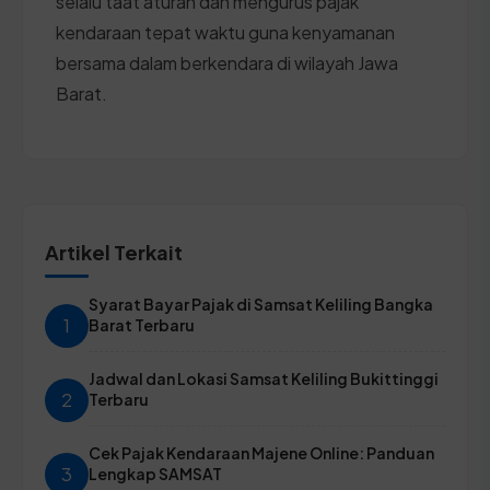
selalu taat aturan dan mengurus pajak
kendaraan tepat waktu guna kenyamanan
bersama dalam berkendara di wilayah Jawa
Barat.
Artikel Terkait
Syarat Bayar Pajak di Samsat Keliling Bangka
1
Barat Terbaru
Jadwal dan Lokasi Samsat Keliling Bukittinggi
2
Terbaru
Cek Pajak Kendaraan Majene Online: Panduan
3
Lengkap SAMSAT