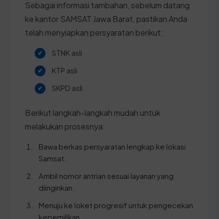
Sebagai informasi tambahan, sebelum datang
ke kantor SAMSAT Jawa Barat, pastikan Anda
telah menyiapkan persyaratan berikut:
STNK asli
KTP asli
SKPD asli
Berikut langkah-langkah mudah untuk
melakukan prosesnya:
Bawa berkas persyaratan lengkap ke lokasi
Samsat.
Ambil nomor antrian sesuai layanan yang
diinginkan.
Menuju ke loket progresif untuk pengecekan
kepemilikan.