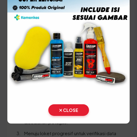
Setiap lima tahun, pemilik kendaraan wajib
melakukan pergantian pelat nomor dan cek fisik
kendaraan. Siapkan dokumen tambahan ini:
STNK asli
KTP asli
SKPD asli
BPKB asli & copy
Ikuti panduan langkah demi langkah berikut:
Lakukan Cek Fisik kendaraan (wajib membawa
kendaraan ke area cek fisik).
CLOSE
Ambil dan isi formulir pendaftaran yang
disediakan petugas.
Menuju loket progresif untuk verifikasi data