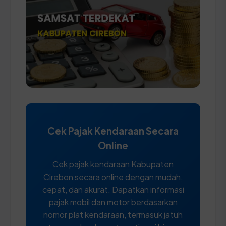
Cek Pajak Kendaraan Secara
Online
Cek pajak kendaraan Kabupaten
Cirebon secara online dengan mudah,
cepat, dan akurat. Dapatkan informasi
pajak mobil dan motor berdasarkan
nomor plat kendaraan, termasuk jatuh