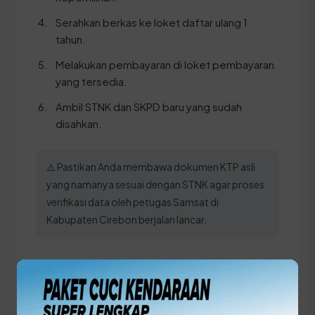
Serahkan berkas ke loket daftar ulang 1
tahun.
Melakukan pembayaran di loket pembayaran
yang tersedia.
Ambil STNK dan SKPD baru yang sudah
disahkan.
⚠️ Pastikan Anda membawa dokumen KTP asli
yang namanya sesuai dengan STNK agar proses
verifikasi data oleh petugas Samsat di
Kabupaten Cirebon berjalan lancar.
Panduan Pajak 5 Tahunan
(Ganti Plat) di Jawa Barat