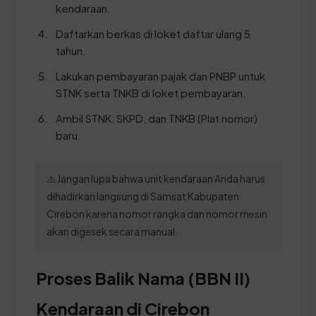
kendaraan.
Daftarkan berkas di loket daftar ulang 5
tahun.
Lakukan pembayaran pajak dan PNBP untuk
STNK serta TNKB di loket pembayaran.
Ambil STNK, SKPD, dan TNKB (Plat nomor)
baru.
⚠️ Jangan lupa bahwa unit kendaraan Anda harus
dihadirkan langsung di Samsat Kabupaten
Cirebon karena nomor rangka dan nomor mesin
akan digesek secara manual.
Proses Balik Nama (BBN II)
Kendaraan di Cirebon