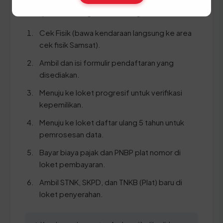
Ikuti panduan langkah demi langkah berikut:
Cek Fisik (bawa kendaraan langsung ke area
cek fisik Samsat).
Ambil dan isi formulir pendaftaran yang
disediakan.
Menuju ke loket progresif untuk verifikasi
kepemilikan.
Menuju ke loket daftar ulang 5 tahun untuk
pemrosesan data.
Bayar biaya pajak dan PNBP plat nomor di
loket pembayaran.
Ambil STNK, SKPD, dan TNKB (Plat) baru di
loket penyerahan.