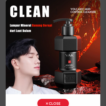
dan STNK asli yang sah serta pastikan seluruh
data identitas telah sinkron dengan database
kependudukan terbaru.
Panduan Pajak 5 Tahunan
(Ganti Plat) di Jawa Tengah
Setiap lima tahun, pemilik kendaraan wajib
melakukan pergantian pelat nomor dan cek fisik
kendaraan. Siapkan dokumen tambahan ini:
STNK asli
KTP asli
SKPD asli
BPKB asli & copy
CLOSE