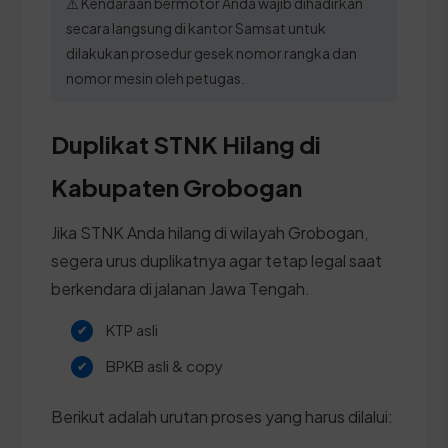
⚠️ Kendaraan bermotor Anda wajib dihadirkan
secara langsung di kantor Samsat untuk
dilakukan prosedur gesek nomor rangka dan
nomor mesin oleh petugas.
Duplikat STNK Hilang di
Kabupaten Grobogan
Jika STNK Anda hilang di wilayah Grobogan,
segera urus duplikatnya agar tetap legal saat
berkendara di jalanan Jawa Tengah.
KTP asli
BPKB asli & copy
Berikut adalah urutan proses yang harus dilalui: