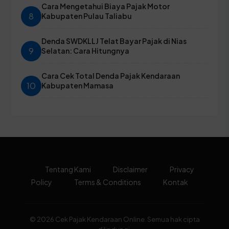
Cara Mengetahui Biaya Pajak Motor
8
Kabupaten Pulau Taliabu
Denda SWDKLLJ Telat Bayar Pajak di Nias
9
Selatan: Cara Hitungnya
Cara Cek Total Denda Pajak Kendaraan
10
Kabupaten Mamasa
Tentang Kami
Disclaimer
Privacy
Policy
Terms & Conditions
Kontak
© 2026 Cek Pajak Kendaraan Online. Semua hak cipta