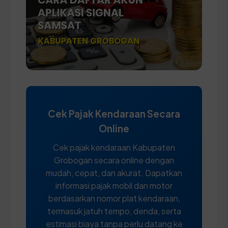
Cek Pajak Kendaraan Secara
Online
Cek pajak kendaraan Kabupaten
Grobogan secara online dengan
mudah, cepat, dan akurat. Dapatkan
informasi pajak mobil dan motor
berdasarkan nomor plat kendaraan,
termasuk jatuh tempo, denda, serta
estimasi biaya tanpa perlu datang ke