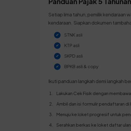
Panduan Pajak 5 Tahunan 
Setiap lima tahun, pemilik kendaraan w
kendaraan. Siapkan dokumen tambahan
STNK asli
KTP asli
SKPD asli
BPKB asli & copy
Ikuti panduan langkah demi langkah ber
Lakukan Cek Fisik dengan membawa 
Ambil dan isi formulir pendaftaran di 
Menuju ke loket progresif untuk pe
Serahkan berkas ke loket daftar ulan