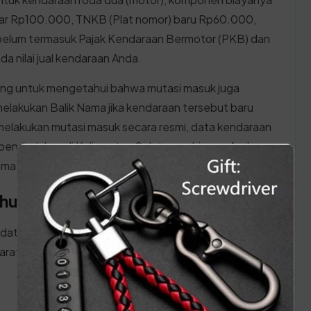
sar Rp100.000, TNKB (Plat nomor) baru Rp60.000,
belum termasuk Pajak Kendaraan Bermotor (PKB) dan
 nilai jual kendaraan Anda.
ng untuk mengetahui bahwa mutasi masuk juga
lakukan Balik Nama jika kendaraan tersebut baru
 melakukan mutasi masuk secara resmi, data kendaraan
pendudukan di Kalimantan Selatan, sehingga Anda
lama saat membayar pajak tahunan di kemudian hari.
ahunan di Kabupaten Tabalong
 datang ke kantor SAMSAT Kalimantan Selatan,
aratan berikut: