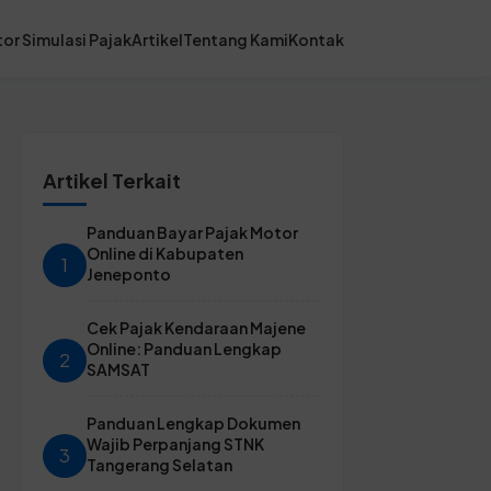
or Simulasi Pajak
Artikel
Tentang Kami
Kontak
Artikel Terkait
Panduan Bayar Pajak Motor
Online di Kabupaten
1
Jeneponto
Cek Pajak Kendaraan Majene
Online: Panduan Lengkap
2
SAMSAT
Panduan Lengkap Dokumen
Wajib Perpanjang STNK
3
Tangerang Selatan