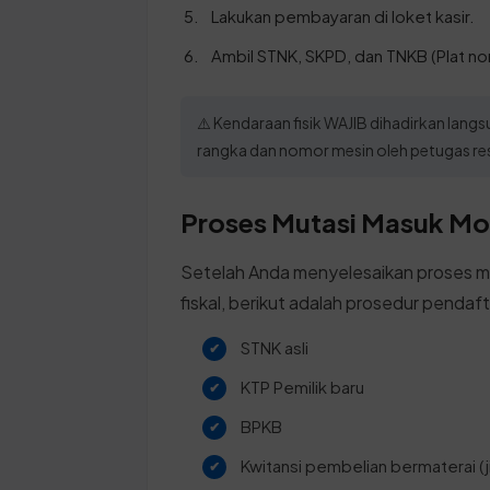
Lakukan pembayaran di loket kasir.
Ambil STNK, SKPD, dan TNKB (Plat no
⚠️ Kendaraan fisik WAJIB dihadirkan lan
rangka dan nomor mesin oleh petugas re
Proses Mutasi Masuk Mo
Setelah Anda menyelesaikan proses mu
fiskal, berikut adalah prosedur penda
STNK asli
KTP Pemilik baru
BPKB
Kwitansi pembelian bermaterai (j