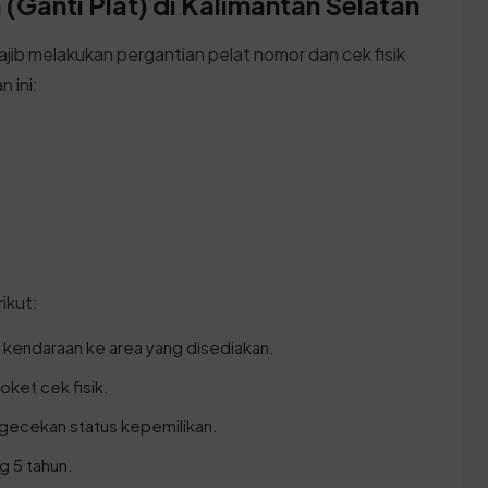
(Ganti Plat) di Kalimantan Selatan
ajib melakukan pergantian pelat nomor dan cek fisik
 ini:
ikut:
kendaraan ke area yang disediakan.
loket cek fisik.
ngecekan status kepemilikan.
g 5 tahun.