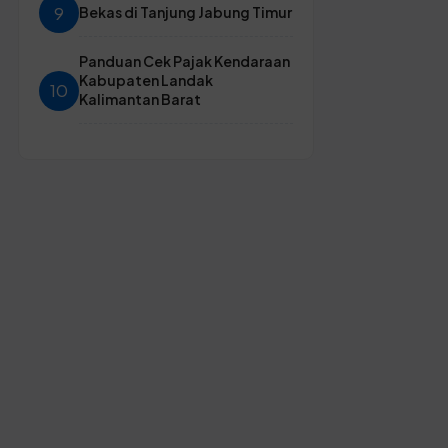
9
Bekas di Tanjung Jabung Timur
Panduan Cek Pajak Kendaraan
Kabupaten Landak
10
Kalimantan Barat