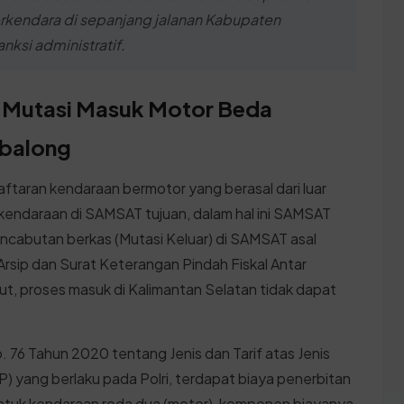
rkendara di sepanjang jalanan Kabupaten
ksi administratif.
a Mutasi Masuk Motor Beda
abalong
taran kendaraan bermotor yang berasal dari luar
r kendaraan di SAMSAT tujuan, dalam hal ini SAMSAT
encabutan berkas (Mutasi Keluar) di SAMSAT asal
sip dan Surat Keterangan Pindah Fiskal Antar
, proses masuk di Kalimantan Selatan tidak dapat
 76 Tahun 2020 tentang Jenis dan Tarif atas Jenis
 yang berlaku pada Polri, terdapat biaya penerbitan
ntuk kendaraan roda dua (motor), komponen biayanya