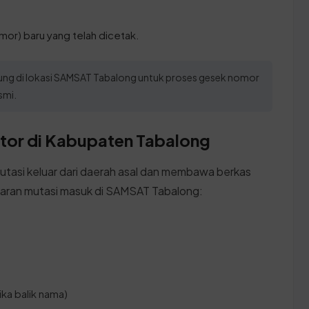
mor) baru yang telah dicetak.
gsung di lokasi SAMSAT Tabalong untuk proses gesek nomor
smi.
tor di Kabupaten Tabalong
tasi keluar dari daerah asal dan membawa berkas
ftaran mutasi masuk di SAMSAT Tabalong:
ika balik nama)