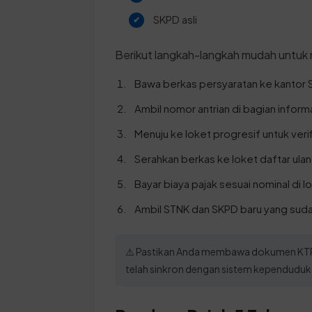
SKPD asli
Berikut langkah-langkah mudah untuk
Bawa berkas persyaratan ke kantor
Ambil nomor antrian di bagian inform
Menuju ke loket progresif untuk veri
Serahkan berkas ke loket daftar ulan
Bayar biaya pajak sesuai nominal di
Ambil STNK dan SKPD baru yang sudah
⚠️ Pastikan Anda membawa dokumen KTP d
telah sinkron dengan sistem kependudukan 