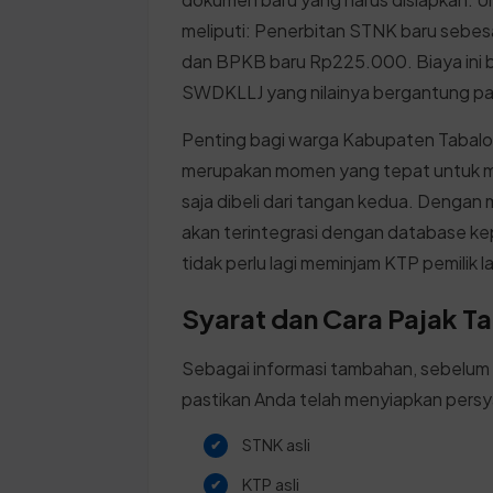
meliputi: Penerbitan STNK baru sebe
dan BPKB baru Rp225.000. Biaya ini 
SWDKLLJ yang nilainya bergantung pada
Penting bagi warga Kabupaten Tabalo
merupakan momen yang tepat untuk me
saja dibeli dari tangan kedua. Dengan
akan terintegrasi dengan database ke
tidak perlu lagi meminjam KTP pemilik 
Syarat dan Cara Pajak T
Sebagai informasi tambahan, sebelum
pastikan Anda telah menyiapkan persy
STNK asli
KTP asli