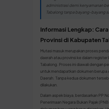
administrasi demi kenyamanan be
Tabalong tanpa bayang-bayang san
Informasi Lengkap: Car
Provinsi di Kabupaten T
Mutasi masuk merupakan proses pendaf
daerah atau provinsi ke dalam registe
Tabalong. Proses ini diawali dengan p
untuk mendapatkan dokumen berupa Ar
Daerah. Tanpa kedua dokumen tersebut
dilakukan.
Dalam aspek biaya, berdasarkan PP No.
Penerimaan Negara Bukan Pajak (PNBP)
dokumen baru yang harus disiapkan. U