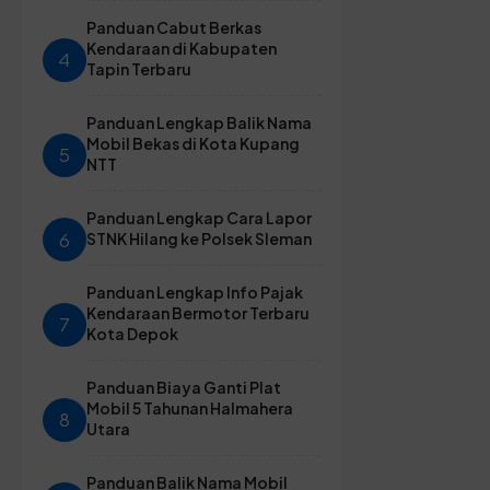
Panduan Cabut Berkas
Kendaraan di Kabupaten
4
Tapin Terbaru
Panduan Lengkap Balik Nama
Mobil Bekas di Kota Kupang
5
NTT
Panduan Lengkap Cara Lapor
6
STNK Hilang ke Polsek Sleman
Panduan Lengkap Info Pajak
Kendaraan Bermotor Terbaru
7
Kota Depok
Panduan Biaya Ganti Plat
Mobil 5 Tahunan Halmahera
8
Utara
Panduan Balik Nama Mobil