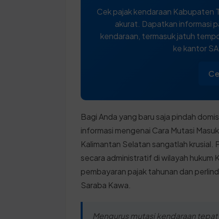
Cek pajak kendaraan Kabupaten T
akurat. Dapatkan informasi p
kendaraan, termasuk jatuh tempo,
ke kantor S
Ce
Bagi Anda yang baru saja pindah domis
informasi mengenai Cara Mutasi Masuk
Kalimantan Selatan sangatlah krusial. 
secara administratif di wilayah huku
pembayaran pajak tahunan dan perlin
Saraba Kawa.
Mengurus mutasi kendaraan tepat w