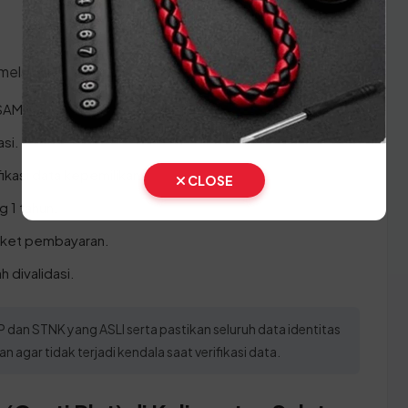
 melakukan prosesnya:
 SAMSAT.
asi.
fikasi data kepemilikan.
CLOSE
g 1 tahun.
 loket pembayaran.
 divalidasi.
an STNK yang ASLI serta pastikan seluruh data identitas
agar tidak terjadi kendala saat verifikasi data.