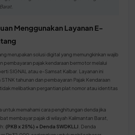
Barat.
duan Menggunakan Layanan E-
ntang
ng merupakan solusi digital yang memungkinkan wajib
an pembayaran pajak kendaraan bermotor melalui
eperti SIGNAL atau e-Samsat Kalbar. Layanan ini
n STNK tahunan dan pembayaran Pajak Kendaraan
dak melibatkan pergantian plat nomor atau identitas
da untuk memahami cara penghitungan denda jika
ambat membayar pajak di wilayah Kalimantan Barat,
ah:
(PKB x 25%) + Denda SWDKLLJ
. Denda
ar Rp32.000, sedangkan untuk mobil sebesar