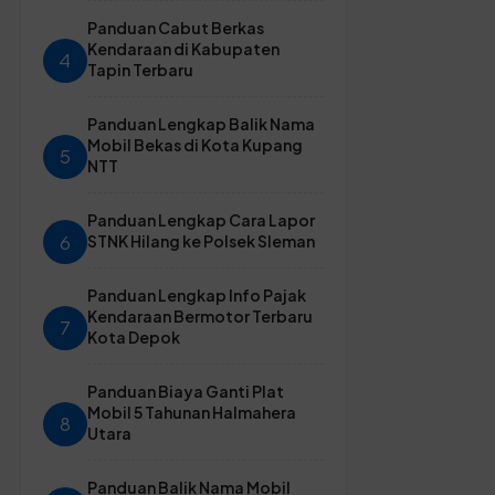
Panduan Cabut Berkas
Kendaraan di Kabupaten
4
Tapin Terbaru
Panduan Lengkap Balik Nama
Mobil Bekas di Kota Kupang
5
NTT
Panduan Lengkap Cara Lapor
6
STNK Hilang ke Polsek Sleman
Panduan Lengkap Info Pajak
Kendaraan Bermotor Terbaru
7
Kota Depok
Panduan Biaya Ganti Plat
Mobil 5 Tahunan Halmahera
8
Utara
Panduan Balik Nama Mobil