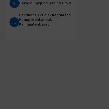
9
Bekas di Tanjung Jabung Timur
Panduan Cek Pajak Kendaraan
Kabupaten Landak
10
Kalimantan Barat