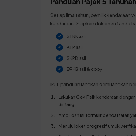
Panduan Pajak 5 Tahunan 
Setiap lima tahun, pemilik kendaraan w
kendaraan. Siapkan dokumen tambahan
STNK asli
KTP asli
SKPD asli
BPKB asli & copy
Ikuti panduan langkah demi langkah ber
Lakukan Cek Fisik kendaraan dengan
Sintang.
Ambil dan isi formulir pendaftaran y
Menuju loket progresif untuk verifik