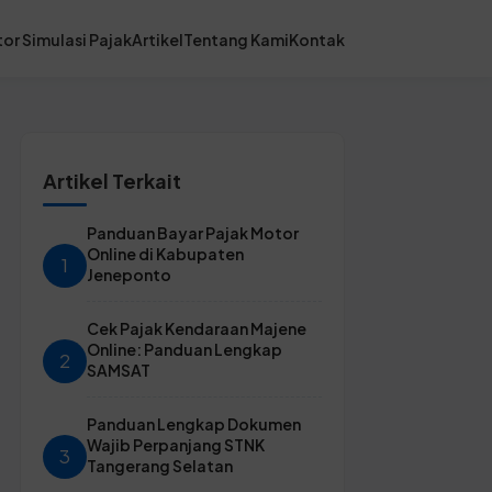
or Simulasi Pajak
Artikel
Tentang Kami
Kontak
Artikel Terkait
Panduan Bayar Pajak Motor
Online di Kabupaten
1
Jeneponto
Cek Pajak Kendaraan Majene
Online: Panduan Lengkap
2
SAMSAT
Panduan Lengkap Dokumen
Wajib Perpanjang STNK
3
Tangerang Selatan