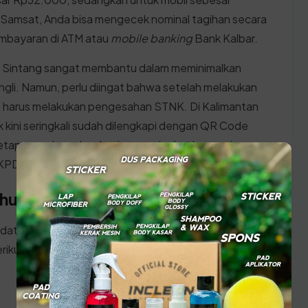
msat, Anda bisa mengecek nominal tagihan secara
embayaran di ATM atau
mobile banking
Bank Kalbar.
 Sintang sangat membantu dalam meminimalkan
ungli. Namun, perlu diingat bahwa setelah melakukan
p harus melakukan pengesahan STNK. Di Kalimantan
ik kini seringkali sudah dilengkapi dengan QR Code
etap mengharuskan kunjungan singkat ke gerai
PD (Surat Ketetapan Pajak Daerah) yang baru.
ahunan di Kabupaten Sintang
 datang ke kantor SAMSAT Kalimantan Barat, pastikan
rikut: