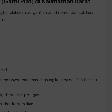
(Ganti Plat) di Kalimantan Barat
ajib melakukan pergantian pelat nomor dan cek fisik
 ini:
ikut:
 membawa kendaraan langsung ke area cek fisik Samsat
ang disediakan petugas.
asi data kepemilikan.