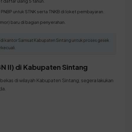
t daftar ulang 5 tahun.
 PNBP untuk STNK serta TNKB di loket pembayaran.
mor) baru di bagian penyerahan.
ik di kantor Samsat Kabupaten Sintang untuk proses gesek
kecuali.
N II) di Kabupaten Sintang
 bekas di wilayah Kabupaten Sintang, segera lakukan
da.