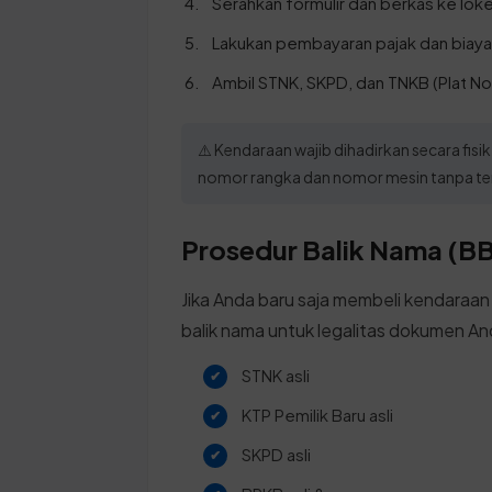
Serahkan formulir dan berkas ke loke
Lakukan pembayaran pajak dan biaya
Ambil STNK, SKPD, dan TNKB (Plat No
⚠️ Kendaraan wajib dihadirkan secara fis
nomor rangka dan nomor mesin tanpa ter
Prosedur Balik Nama (BB
Jika Anda baru saja membeli kendaraan
balik nama untuk legalitas dokumen An
STNK asli
KTP Pemilik Baru asli
SKPD asli