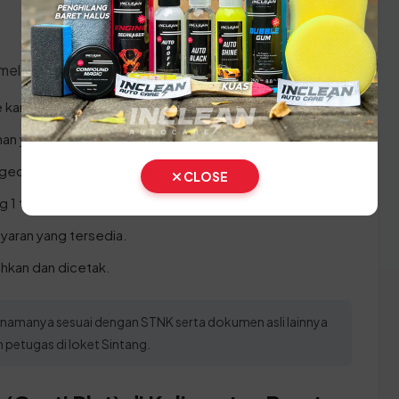
 melakukan prosesnya:
 kantor Samsat Sintang.
nan yang diinginkan.
ngecekan kepemilikan kendaraan.
CLOSE
g 1 tahun.
yaran yang tersedia.
ahkan dan dicetak.
 namanya sesuai dengan STNK serta dokumen asli lainnya
 petugas di loket Sintang.