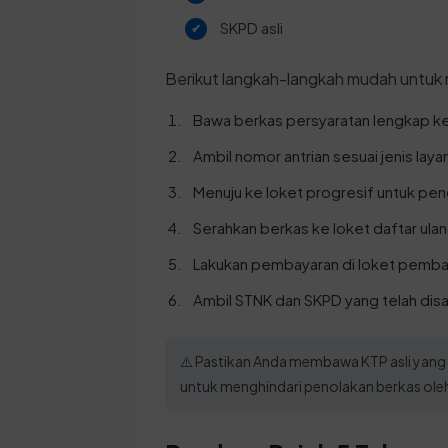
SKPD asli
Berikut langkah-langkah mudah untuk
Bawa berkas persyaratan lengkap ke
Ambil nomor antrian sesuai jenis laya
Menuju ke loket progresif untuk pe
Serahkan berkas ke loket daftar ulan
Lakukan pembayaran di loket pemba
Ambil STNK dan SKPD yang telah dis
⚠️ Pastikan Anda membawa KTP asli yang
untuk menghindari penolakan berkas oleh