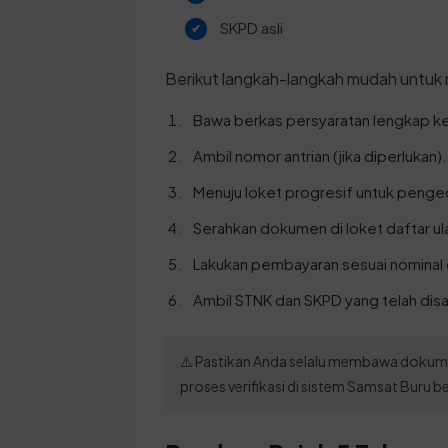
SKPD asli
Berikut langkah-langkah mudah untuk
Bawa berkas persyaratan lengkap ke
Ambil nomor antrian (jika diperlukan).
Menuju loket progresif untuk penge
Serahkan dokumen di loket daftar ula
Lakukan pembayaran sesuai nominal 
Ambil STNK dan SKPD yang telah dis
⚠️ Pastikan Anda selalu membawa dokume
proses verifikasi di sistem Samsat Buru 