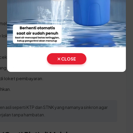
 melakukan prosesnya:
 lokasi Samsat.
cekan status kendaraan.
CLOSE
ng 1 tahun.
di loket pembayaran.
ahkan.
n asli seperti KTP dan STNK yang namanya sinkron agar
berjalan tanpa hambatan.