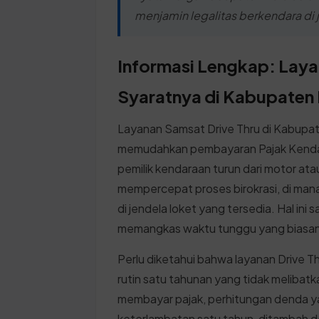
menjamin legalitas berkendara di 
Informasi Lengkap: Laya
Syaratnya di Kabupaten
Layanan Samsat Drive Thru di Kabupa
memudahkan pembayaran Pajak Kenda
pemilik kendaraan turun dari motor ata
mempercepat proses birokrasi, di mana
di jendela loket yang tersedia. Hal i
memangkas waktu tunggu yang biasa
Perlu diketahui bahwa layanan Drive 
rutin satu tahunan yang tidak melibatk
membayar pajak, perhitungan denda ya
keterlambatan satu tahun, ditambah