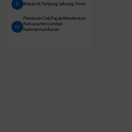
9
Bekas di Tanjung Jabung Timur
Panduan Cek Pajak Kendaraan
Kabupaten Landak
10
Kalimantan Barat