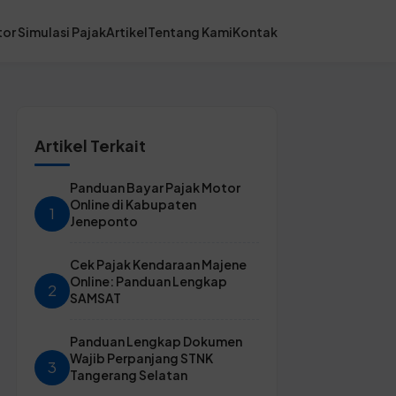
or Simulasi Pajak
Artikel
Tentang Kami
Kontak
Artikel Terkait
Panduan Bayar Pajak Motor
Online di Kabupaten
1
Jeneponto
Cek Pajak Kendaraan Majene
Online: Panduan Lengkap
2
SAMSAT
Panduan Lengkap Dokumen
Wajib Perpanjang STNK
3
Tangerang Selatan