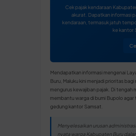
Cek pajak kendaraan Kabupaten
akurat. Dapatkan informasi p
kendaraan, termasuk jatuh tempo,
ke kantor
Ce
Mendapatkan informasi mengenai Laya
Buru, Maluku kini menjadi prioritas ba
mengurus kewajiban pajak. Di tengah mo
membantu warga di bumi Bupolo agar t
gedung kantor Samsat.
Menyelesaikan urusan administras
nyata warga Kabupaten Buru dal