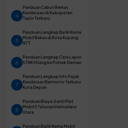
Panduan Cabut Berkas
Kendaraan di Kabupaten
4
Tapin Terbaru
Panduan Lengkap Balik Nama
Mobil Bekas di Kota Kupang
5
NTT
Panduan Lengkap Cara Lapor
6
STNK Hilang ke Polsek Sleman
Panduan Lengkap Info Pajak
Kendaraan Bermotor Terbaru
7
Kota Depok
Panduan Biaya Ganti Plat
Mobil 5 Tahunan Halmahera
8
Utara
Panduan Balik Nama Mobil