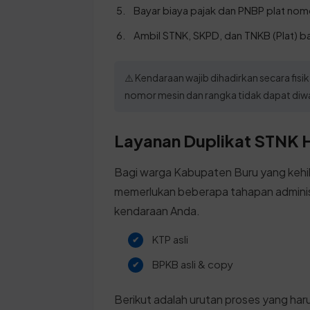
Bayar biaya pajak dan PNBP plat nom
Ambil STNK, SKPD, dan TNKB (Plat) b
⚠️ Kendaraan wajib dihadirkan secara fi
nomor mesin dan rangka tidak dapat diw
Layanan Duplikat STNK H
Bagi warga Kabupaten Buru yang kehi
memerlukan beberapa tahapan adminis
kendaraan Anda.
KTP asli
BPKB asli & copy
Berikut adalah urutan proses yang harus