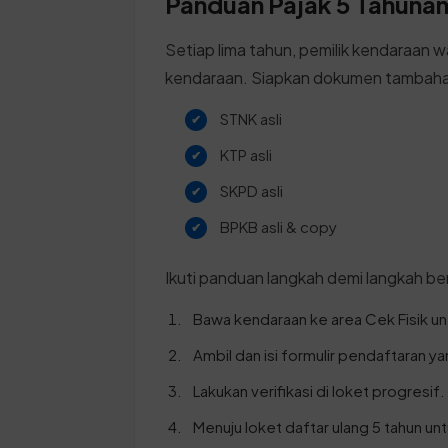
Panduan Pajak 5 Tahunan 
Setiap lima tahun, pemilik kendaraan w
kendaraan. Siapkan dokumen tambahan
STNK asli
KTP asli
SKPD asli
BPKB asli & copy
Ikuti panduan langkah demi langkah ber
Bawa kendaraan ke area Cek Fisik 
Ambil dan isi formulir pendaftaran y
Lakukan verifikasi di loket progresif.
Menuju loket daftar ulang 5 tahun u