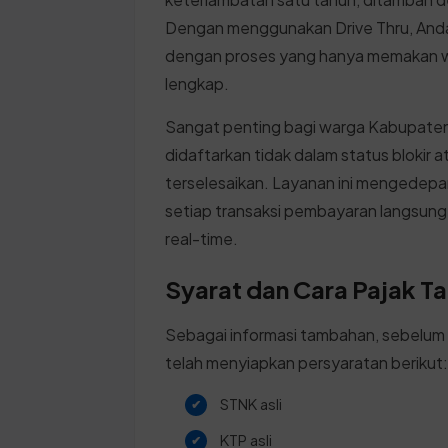
Dengan menggunakan Drive Thru, Anda
dengan proses yang hanya memakan wak
lengkap.
Sangat penting bagi warga Kabupate
didaftarkan tidak dalam status blokir 
terselesaikan. Layanan ini mengedepan
setiap transaksi pembayaran langsung
real-time.
Syarat dan Cara Pajak T
Sebagai informasi tambahan, sebelum
telah menyiapkan persyaratan berikut
STNK asli
KTP asli