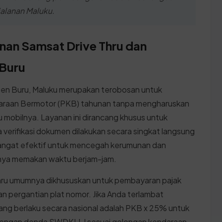
jalanan Maluku.
nan Samsat Drive Thru dan
 Buru
ten Buru, Maluku merupakan terobosan untuk
raan Bermotor (PKB) tahunan tanpa mengharuskan
u mobilnya. Layanan ini dirancang khusus untuk
 verifikasi dokumen dilakukan secara singkat langsung
ni sangat efektif untuk mencegah kerumunan dan
nya memakan waktu berjam-jam.
Thru umumnya dikhususkan untuk pembayaran pajak
an pergantian plat nomor. Jika Anda terlambat
ng berlaku secara nasional adalah PKB x 25% untuk
 dengan denda SWDKLLJ sesuai golongan kendaraan.