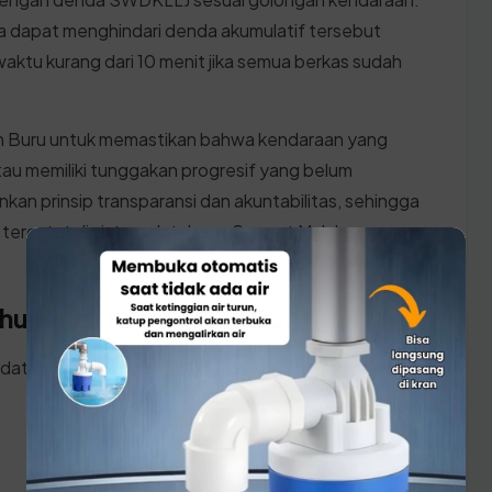
 dapat menghindari denda akumulatif tersebut
tu kurang dari 10 menit jika semua berkas sudah
n Buru untuk memastikan bahwa kendaraan yang
atau memiliki tunggakan progresif yang belum
kan prinsip transparansi dan akuntabilitas, sehingga
 tercatat di sistem database Samsat Maluku secara
ahunan di Kabupaten Buru
 datang ke kantor SAMSAT Maluku, pastikan Anda
: