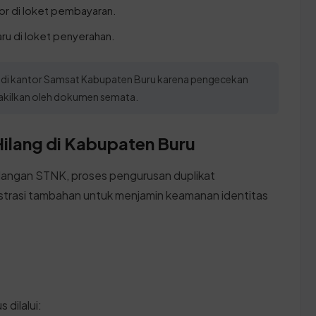
or di loket pembayaran.
aru di loket penyerahan.
sik di kantor Samsat Kabupaten Buru karena pengecekan
akilkan oleh dokumen semata.
ilang di Kabupaten Buru
langan STNK, proses pengurusan duplikat
trasi tambahan untuk menjamin keamanan identitas
 dilalui: