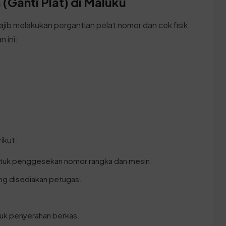
(Ganti Plat) di Maluku
ajib melakukan pergantian pelat nomor dan cek fisik
 ini:
ikut:
untuk penggesekan nomor rangka dan mesin.
ang disediakan petugas.
ntuk penyerahan berkas.