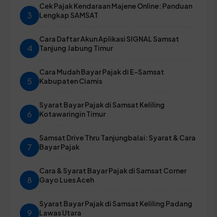
Cek Pajak Kendaraan Majene Online: Panduan
3
Lengkap SAMSAT
Cara Daftar Akun Aplikasi SIGNAL Samsat
4
Tanjung Jabung Timur
Cara Mudah Bayar Pajak di E-Samsat
5
Kabupaten Ciamis
Syarat Bayar Pajak di Samsat Keliling
6
Kotawaringin Timur
Samsat Drive Thru Tanjungbalai: Syarat & Cara
7
Bayar Pajak
Cara & Syarat Bayar Pajak di Samsat Corner
8
Gayo Lues Aceh
Syarat Bayar Pajak di Samsat Keliling Padang
9
Lawas Utara