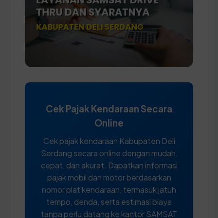
Cek Pajak Kendaraan Secara
Online
Cek pajak kendaraan Kabupaten Deli
Serdang secara online dengan mudah,
cepat, dan akurat. Dapatkan informasi
pajak mobil dan motor berdasarkan
nomor plat kendaraan, termasuk jatuh
tempo, denda, serta estimasi biaya
tanpa perlu datang ke kantor SAMSAT