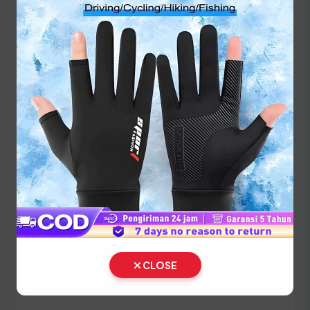
karena petugas Drive Thru di Deli Serdang tidak
akan memproses pengesahan jika hanya
membawa dokumen dalam bentuk fotokopi.
Panduan Pajak 5 Tahunan
(Ganti Plat) di Sumatera Utara
Setiap lima tahun, pemilik kendaraan wajib
melakukan pergantian pelat nomor dan cek fisik
kendaraan. Siapkan dokumen tambahan ini:
STNK asli
KTP asli
SKPD asli
CLOSE
BPKB asli dan fotokopi