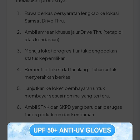
melakukan prosesnya:
Bawa berkas persyaratan lengkap ke lokasi
Samsat Drive Thru.
Ambil antrean khusus jalur Drive Thru (tetap di
atas kendaraan).
Menuju loket progresif untuk pengecekan
status kepemilikan.
Berhenti di loket daftar ulang 1 tahun untuk
menyerahkan berkas.
Lanjutkan ke loket pembayaran untuk
membayar sesuai nominal yang tertera.
Ambil STNK dan SKPD yang baru dari petugas
tanpa perlu turun dari kendaraan.
⚠️ Pastikan Anda membawa KTP dan STNK ASLI