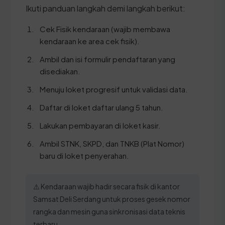
Ikuti panduan langkah demi langkah berikut:
Cek Fisik kendaraan (wajib membawa
kendaraan ke area cek fisik).
Ambil dan isi formulir pendaftaran yang
disediakan.
Menuju loket progresif untuk validasi data.
Daftar di loket daftar ulang 5 tahun.
Lakukan pembayaran di loket kasir.
Ambil STNK, SKPD, dan TNKB (Plat Nomor)
baru di loket penyerahan.
⚠️ Kendaraan wajib hadir secara fisik di kantor
Samsat Deli Serdang untuk proses gesek nomor
rangka dan mesin guna sinkronisasi data teknis
terbaru.