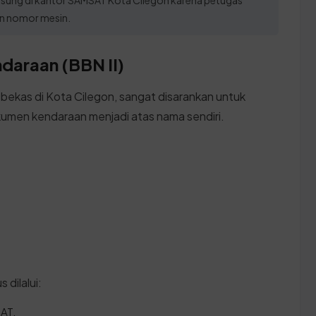
n nomor mesin.
daraan (BBN II)
 bekas di Kota Cilegon, sangat disarankan untuk
umen kendaraan menjadi atas nama sendiri.
 dilalui:
SAT.