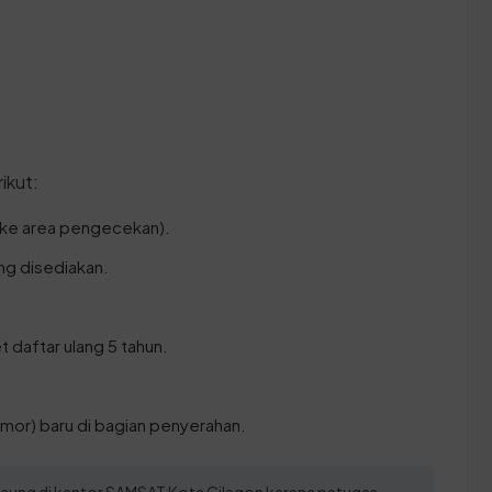
ikut:
 ke area pengecekan).
ang disediakan.
t daftar ulang 5 tahun.
mor) baru di bagian penyerahan.
ngsung di kantor SAMSAT Kota Cilegon karena petugas