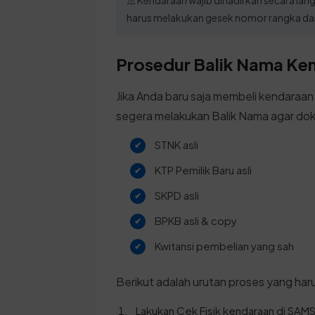
harus melakukan gesek nomor rangka da
Prosedur Balik Nama Ken
Jika Anda baru saja membeli kendaraan
segera melakukan Balik Nama agar dok
STNK asli
KTP Pemilik Baru asli
SKPD asli
BPKB asli & copy
Kwitansi pembelian yang sah
Berikut adalah urutan proses yang harus
Lakukan Cek Fisik kendaraan di SAM