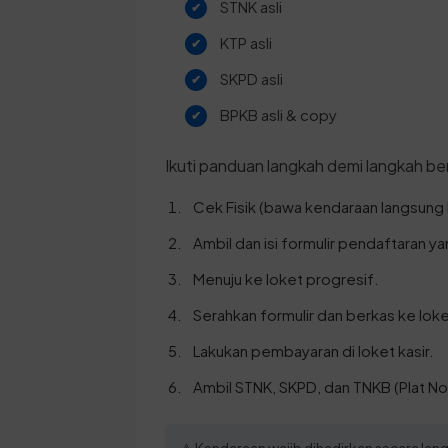
STNK asli
KTP asli
SKPD asli
BPKB asli & copy
Ikuti panduan langkah demi langkah ber
Cek Fisik (bawa kendaraan langsung
Ambil dan isi formulir pendaftaran y
Menuju ke loket progresif.
Serahkan formulir dan berkas ke loke
Lakukan pembayaran di loket kasir.
Ambil STNK, SKPD, dan TNKB (Plat No
⚠️ Kendaraan wajib dihadirkan secara la