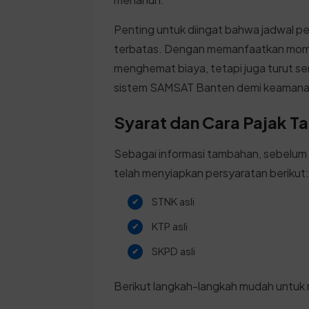
Penting untuk diingat bahwa jadwal pe
terbatas. Dengan memanfaatkan momen
menghemat biaya, tetapi juga turut se
sistem SAMSAT Banten demi keamanan 
Syarat dan Cara Pajak Ta
Sebagai informasi tambahan, sebelum
telah menyiapkan persyaratan berikut
STNK asli
KTP asli
SKPD asli
Berikut langkah-langkah mudah untuk