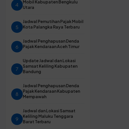
Mobil Kabupaten Bengkulu
4
Utara
Jadwal Pemutihan Pajak Mobil
5
Kota Palangka Raya Terbaru
Jadwal Penghapusan Denda
6
Pajak Kendaraan Aceh Timur
Update Jadwal dan Lokasi
Samsat Keliling Kabupaten
7
Bandung
Jadwal Penghapusan Denda
Pajak Kendaraan Kabupaten
8
Mempawah
Jadwal dan Lokasi Samsat
Keliling Maluku Tenggara
9
Barat Terbaru