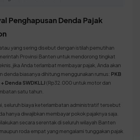
wal Penghapusan Denda Pajak
on
au yang sering disebut dengan istilah pemutihan
emerintah Provinsi Banten untuk mendorong tingkat
knis, jika Anda terlambat membayar pajak, Anda akan
ran denda biasanya dihitung menggunakan rumus:
PKB
% + Denda SWDKLLJ
(Rp32.000 untuk motor dan
mbatan satu tahun.
, seluruh biaya keterlambatan administratif tersebut
Anda hanya diwajibkan membayar pokok pajaknya saja.
dilakukan secara serentak di seluruh wilayah Banten
a maupun roda empat yang mengalami tunggakan pajak