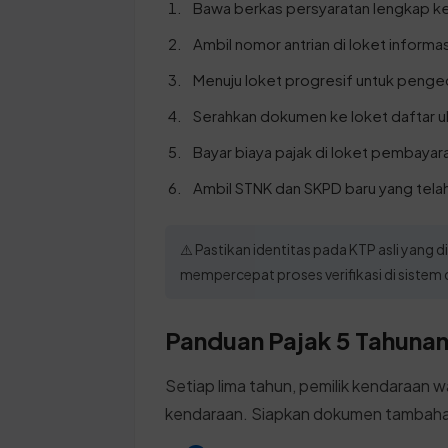
Bawa berkas persyaratan lengkap k
Ambil nomor antrian di loket informas
Menuju loket progresif untuk penge
Serahkan dokumen ke loket daftar ul
Bayar biaya pajak di loket pembayara
Ambil STNK dan SKPD baru yang telah 
⚠️ Pastikan identitas pada KTP asli yang
mempercepat proses verifikasi di siste
Panduan Pajak 5 Tahunan 
Setiap lima tahun, pemilik kendaraan w
kendaraan. Siapkan dokumen tambahan