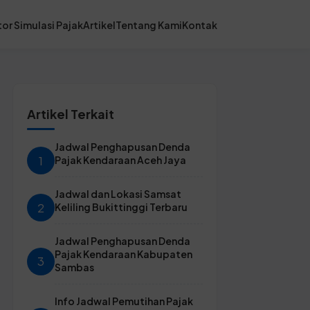
or Simulasi Pajak
Artikel
Tentang Kami
Kontak
Artikel Terkait
Jadwal Penghapusan Denda
1
Pajak Kendaraan Aceh Jaya
Jadwal dan Lokasi Samsat
2
Keliling Bukittinggi Terbaru
Jadwal Penghapusan Denda
Pajak Kendaraan Kabupaten
3
Sambas
Info Jadwal Pemutihan Pajak