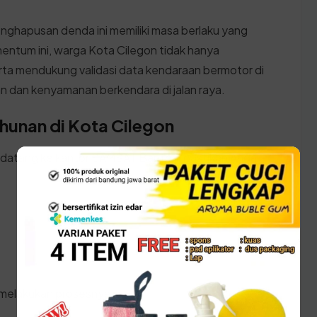
nghapusan denda ini memiliki masa berlaku yang
tum ini, warga Kota Cilegon tidak hanya
rta mendukung validasi data kendaraan bermotor di
dan kenyamanan berkendara di jalan raya.
hunan di Kota Cilegon
 datang ke kantor SAMSAT Banten, pastikan Anda
:
 melakukan prosesnya: