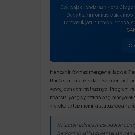
Cek pajak kendaraan Kota Cilegon
Dapatkan informasi pajak mobi
termasuk jatuh tempo, denda, se
SAM
Ce
Mencari informasi mengenai Jadwal P
Banten merupakan langkah cerdas bagi
kewajiban administrasinya. Program ini
finansial yang signifikan bagi masyara
mereka tetap memiliki status legal ta
Ketaatan administrasi adalah cer
berkontribusi bagi kemajuan pemb