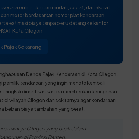
 secara online dengan mudah, cepat, dan akurat.
l dan motor berdasarkan nomor plat kendaraan,
rta estimasi biaya tanpa perlu datang ke kantor
SAT Kota Cilegon.
k Pajak Sekarang
enghapusan Denda Pajak Kendaraan di Kota Cilegon,
 pemilik kendaraan yang ingin menata kembali
 seringkali dinantikan karena memberikan keringanan
kat di wilayah Cilegon dan sekitarnya agar kendaraan
npa beban biaya tambahan yang berat.
minan warga Cilegon yang bijak dalam
angunan di Provinsi Banten.