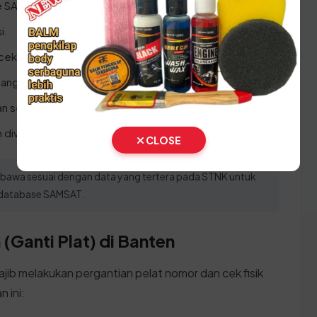
e SAMSAT terdekat.
i.
cekan status kepemilikan.
ang 1 tahun.
n sesuai nominal yang tertera.
divalidasi.
CLOSE
 dibawa sesuai dengan data yang tertera pada STNK untuk
m database SAMSAT.
(Ganti Plat) di Banten
ajib melakukan pergantian pelat nomor dan cek fisik
 ini: