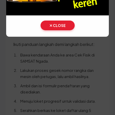
STNK asli
KTP asli
SKPD asli
CLOSE
BPKB asli & copy
Ikuti panduan langkah demi langkah berikut:
Bawa kendaraan Anda ke area Cek Fisik di
SAMSAT Ngada.
Lakukan proses gesek nomor rangka dan
mesin oleh petugas, lalu ambil hasilnya.
Ambil dan isi formulir pendaftaran yang
disediakan.
Menuju loket progresif untuk validasi data.
Serahkan berkas ke loket daftar ulang 5