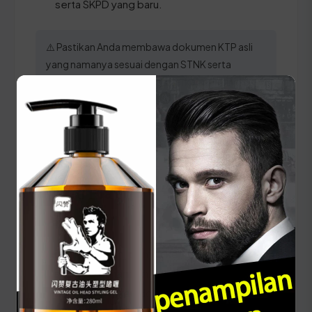
serta SKPD yang baru.
⚠️ Pastikan Anda membawa dokumen KTP asli
yang namanya sesuai dengan STNK serta
pastikan seluruh data pada berkas fisik sinkron
dengan database digital SAMSAT untuk
menghindari penolakan berkas.
Panduan Pajak 5 Tahunan
(Ganti Plat) di Nusa Tenggara
Timur
Setiap lima tahun, pemilik kendaraan wajib
melakukan pergantian pelat nomor dan cek fisik
kendaraan. Siapkan dokumen tambahan ini: