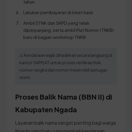
tahun.
Lakukan pembayaran di loket kasir.
Ambil STNK dan SKPD yang telah
diperpanjang, serta ambil Plat Nomor (TNKB)
baru di bagian workshop TNKB.
⚠️ Kendaraan wajib dihadirkan secara langsung di
kantor SAMSAT untuk proses verifikasi fisik
nomor rangka dan nomor mesin oleh petugas
resmi.
Proses Balik Nama (BBN II) di
Kabupaten Ngada
Layanan balik nama sangat penting bagi warga
Ngada yang baru saja membeli kendaraan