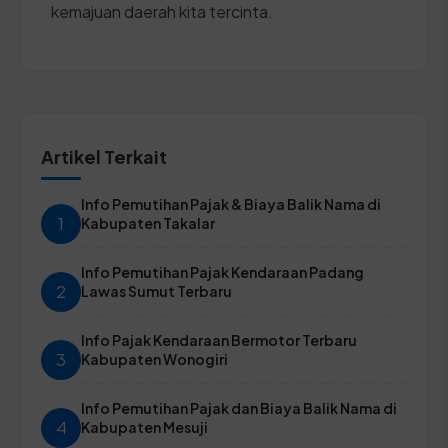
kemajuan daerah kita tercinta.
Artikel Terkait
Info Pemutihan Pajak & Biaya Balik Nama di
1
Kabupaten Takalar
Info Pemutihan Pajak Kendaraan Padang
2
Lawas Sumut Terbaru
Info Pajak Kendaraan Bermotor Terbaru
3
Kabupaten Wonogiri
Info Pemutihan Pajak dan Biaya Balik Nama di
4
Kabupaten Mesuji