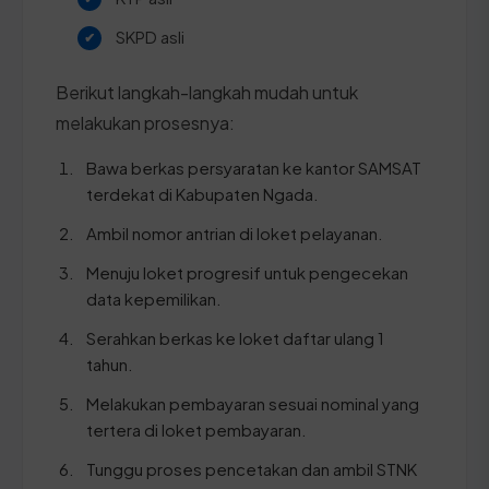
SKPD asli
Berikut langkah-langkah mudah untuk
melakukan prosesnya:
Bawa berkas persyaratan ke kantor SAMSAT
terdekat di Kabupaten Ngada.
Ambil nomor antrian di loket pelayanan.
Menuju loket progresif untuk pengecekan
data kepemilikan.
Serahkan berkas ke loket daftar ulang 1
tahun.
Melakukan pembayaran sesuai nominal yang
tertera di loket pembayaran.
Tunggu proses pencetakan dan ambil STNK