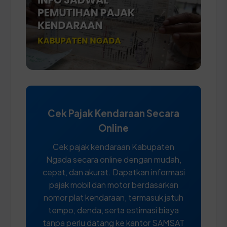
Cek Pajak Kendaraan Secara
Online
Cek pajak kendaraan Kabupaten
Ngada secara online dengan mudah,
cepat, dan akurat. Dapatkan informasi
pajak mobil dan motor berdasarkan
nomor plat kendaraan, termasuk jatuh
tempo, denda, serta estimasi biaya
tanpa perlu datang ke kantor SAMSAT