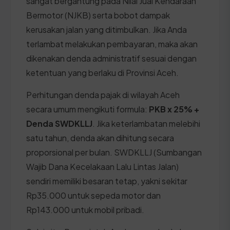
sangat bergantung pada Nilai Jual Kendaraan
Bermotor (NJKB) serta bobot dampak
kerusakan jalan yang ditimbulkan. Jika Anda
terlambat melakukan pembayaran, maka akan
dikenakan denda administratif sesuai dengan
ketentuan yang berlaku di Provinsi Aceh.
Perhitungan denda pajak di wilayah Aceh
secara umum mengikuti formula:
PKB x 25% +
Denda SWDKLLJ
. Jika keterlambatan melebihi
satu tahun, denda akan dihitung secara
proporsional per bulan. SWDKLLJ (Sumbangan
Wajib Dana Kecelakaan Lalu Lintas Jalan)
sendiri memiliki besaran tetap, yakni sekitar
Rp35.000 untuk sepeda motor dan
Rp143.000 untuk mobil pribadi.