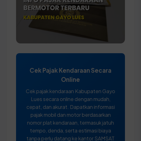
Cek Pajak Kendaraan Secara
Online
Cek pajak kendaraan Kabupaten Gayo
Lues secara online dengan mudah,
cepat, dan akurat. Dapatkan informasi
pajak mobil dan motor berdasarkan
nomor plat kendaraan, termasuk jatuh
tempo, denda, serta estimasi biaya
tanpa perlu datang ke kantor SAMSAT