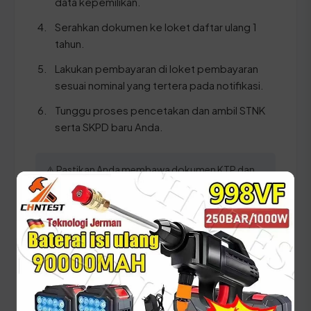
data kepemilikan.
Serahkan dokumen ke loket daftar ulang 1
tahun.
Lakukan pembayaran di loket pembayaran
sesuai nominal yang tertera pada notifikasi.
Tunggu proses pencetakan dan ambil STNK
serta SKPD baru Anda.
⚠️ Pastikan Anda membawa dokumen KTP dan
STNK asli yang datanya sudah sinkron satu sama
lain untuk mempercepat proses verifikasi di
loket pelayanan.
Panduan Pajak 5 Tahunan
(Ganti Plat) di Aceh