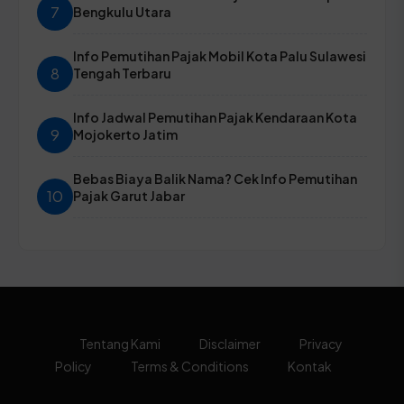
7
Bengkulu Utara
Info Pemutihan Pajak Mobil Kota Palu Sulawesi
8
Tengah Terbaru
Info Jadwal Pemutihan Pajak Kendaraan Kota
9
Mojokerto Jatim
Bebas Biaya Balik Nama? Cek Info Pemutihan
10
Pajak Garut Jabar
Tentang Kami
Disclaimer
Privacy
Policy
Terms & Conditions
Kontak