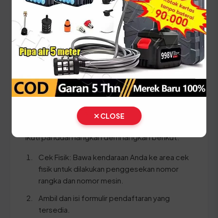
Setiap lima tahun, pemilik kendaraan wajib
melakukan pergantian pelat nomor dan cek fisik
kendaraan. Siapkan dokumen tambahan ini:
STNK asli
KTP asli
SKPD asli
BPKB asli & copy
CLOSE
Ikuti panduan langkah demi langkah berikut:
Cek Fisik: Bawa kendaraan Anda ke area cek
fisik untuk dilakukan penggesekan nomor
rangka dan nomor mesin.
Ambil dan isi formulir pendaftaran yang
tersedia.