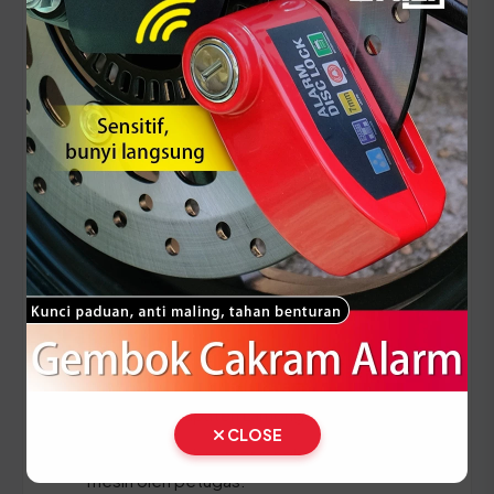
(Ganti Plat) di Jawa Timur
Setiap lima tahun, pemilik kendaraan wajib
melakukan pergantian pelat nomor dan cek fisik
kendaraan. Siapkan dokumen tambahan ini:
STNK asli
KTP asli sesuai identitas kendaraan
SKPD asli
BPKB asli & fotokopi
Ikuti panduan langkah demi langkah berikut:
Bawa kendaraan Anda ke area Cek Fisik
SAMSAT Kabupaten Lamongan.
CLOSE
Lakukan gesek nomor rangka dan nomor
mesin oleh petugas.