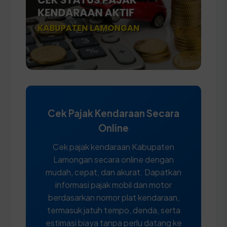
Cek Pajak Kendaraan Secara
Online
Cek pajak kendaraan Kabupaten
Lamongan secara online dengan
mudah, cepat, dan akurat. Dapatkan
informasi pajak mobil dan motor
berdasarkan nomor plat kendaraan,
termasuk jatuh tempo, denda, serta
estimasi biaya tanpa perlu datang ke