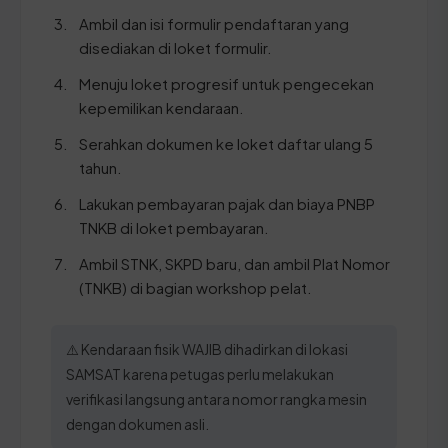
Ambil dan isi formulir pendaftaran yang
disediakan di loket formulir.
Menuju loket progresif untuk pengecekan
kepemilikan kendaraan.
Serahkan dokumen ke loket daftar ulang 5
tahun.
Lakukan pembayaran pajak dan biaya PNBP
TNKB di loket pembayaran.
Ambil STNK, SKPD baru, dan ambil Plat Nomor
(TNKB) di bagian workshop pelat.
⚠️ Kendaraan fisik WAJIB dihadirkan di lokasi
SAMSAT karena petugas perlu melakukan
verifikasi langsung antara nomor rangka mesin
dengan dokumen asli.