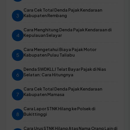
Cara Cek Total Denda Pajak Kendaraan
3
Kabupaten Rembang
Cara Menghitung Denda Pajak Kendaraan di
4
Kepulauan Selayar
Cara Mengetahui Biaya Pajak Motor
5
Kabupaten Pulau Taliabu
Denda SWDKLLJ Telat Bayar Pajak di Nias
6
Selatan: Cara Hitungnya
Cara Cek Total Denda Pajak Kendaraan
7
Kabupaten Mamasa
Cara Lapor STNK Hilang ke Polsek di
8
Bukittinggi
Cara Urus STNK Hilang Atas Nama Orang Lain di