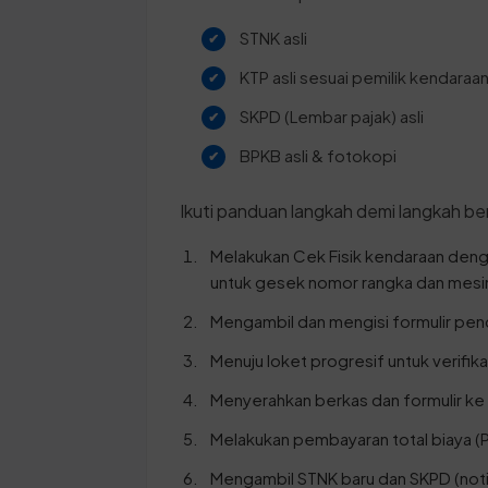
STNK asli
KTP asli sesuai pemilik kendaraa
SKPD (Lembar pajak) asli
BPKB asli & fotokopi
Ikuti panduan langkah demi langkah ber
Melakukan Cek Fisik kendaraan den
untuk gesek nomor rangka dan mesi
Mengambil dan mengisi formulir pend
Menuju loket progresif untuk verifik
Menyerahkan berkas dan formulir ke l
Melakukan pembayaran total biaya (P
Mengambil STNK baru dan SKPD (noti