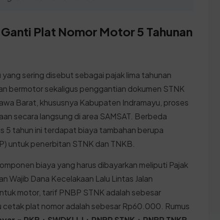
 Ganti Plat Nomor Motor 5 Tahunan
 yang sering disebut sebagai pajak lima tahunan
raan bermotor sekaligus penggantian dokumen STNK
Jawa Barat, khususnya Kabupaten Indramayu, proses
araan secara langsung di area SAMSAT. Berbeda
us 5 tahun ini terdapat biaya tambahan berupa
P) untuk penerbitan STNK dan TNKB.
komponen biaya yang harus dibayarkan meliputi Pajak
 Wajib Dana Kecelakaan Lalu Lintas Jalan
Untuk motor, tarif PNBP STNK adalah sebesar
 cetak plat nomor adalah sebesar Rp60.000. Rumus
ayar = PKB + SWDKLLJ + PNBP STNK + PNBP TNKB
.