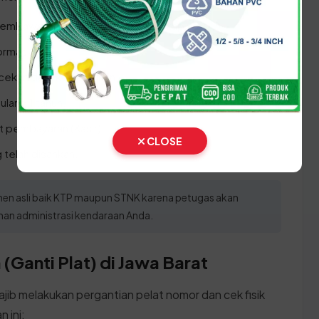
embawa berkas persyaratan lengkap.
ormasi.
cekan data kepemilikan.
ulang 1 tahun.
t pembayaran (Kasir).
CLOSE
telah disahkan.
n asli baik KTP maupun STNK karena petugas akan
anan administrasi kendaraan Anda.
(Ganti Plat) di Jawa Barat
ajib melakukan pergantian pelat nomor dan cek fisik
 ini: