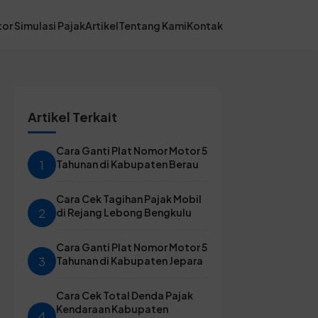
or Simulasi Pajak
Artikel
Tentang Kami
Kontak
Artikel Terkait
Cara Ganti Plat Nomor Motor 5
1
Tahunan di Kabupaten Berau
Cara Cek Tagihan Pajak Mobil
2
di Rejang Lebong Bengkulu
Cara Ganti Plat Nomor Motor 5
3
Tahunan di Kabupaten Jepara
Cara Cek Total Denda Pajak
Kendaraan Kabupaten
4