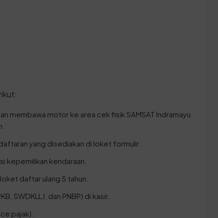
n
ikut:
gan membawa motor ke area cek fisik SAMSAT Indramayu
n.
aftaran yang disediakan di loket formulir.
asi kepemilikan kendaraan.
oket daftar ulang 5 tahun.
KB, SWDKLLJ, dan PNBP) di kasir.
ce pajak).