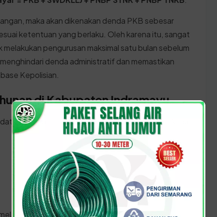
njangan, maka akan dikenakan denda PKB sebesar
ai ketentuan yang berlaku. Oleh karena itu, sangat
k melakukan pengurusan maksimal satu bulan sebelum
a menghindari denda administratif dan memastikan
abase Kepolisian.
ahunan di Kabupaten Indramayu
 datang ke kantor SAMSAT Jawa Barat, pastikan Anda
:
 melakukan prosesnya: