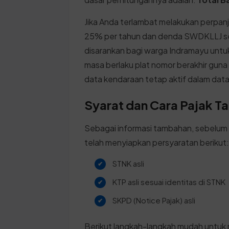
Jika Anda terlambat melakukan perpa
25% per tahun dan denda SWDKLLJ sesu
disarankan bagi warga Indramayu untu
masa berlaku plat nomor berakhir gun
data kendaraan tetap aktif dalam dat
Syarat dan Cara Pajak T
Sebagai informasi tambahan, sebelum
telah menyiapkan persyaratan berikut
STNK asli
KTP asli sesuai identitas di STNK
SKPD (Notice Pajak) asli
Berikut langkah-langkah mudah untuk