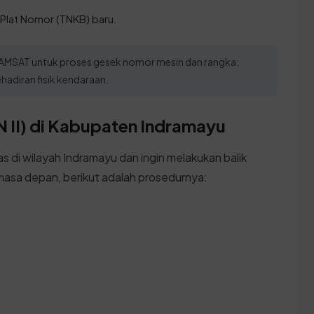
Plat Nomor (TNKB) baru.
 SAMSAT untuk proses gesek nomor mesin dan rangka;
ehadiran fisik kendaraan.
 II) di Kabupaten Indramayu
s di wilayah Indramayu dan ingin melakukan balik
 masa depan, berikut adalah prosedurnya: