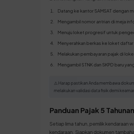
Datang ke kantor SAMSAT dengan m
Mengambil nomor antrian di meja inf
Menuju loket progresif untuk penge
Menyerahkan berkas ke loket daftar 
Melakukan pembayaran pajak di loke
Mengambil STNK dan SKPD baru yang 
⚠️ Harap pastikan Anda membawa dokume
melakukan validasi data fisik demi keam
Panduan Pajak 5 Tahunan 
Setiap lima tahun, pemilik kendaraan w
kendaraan. Siapkan dokumen tambahan