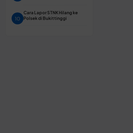
Cara Lapor STNK Hilang ke
10
Polsek di Bukittinggi