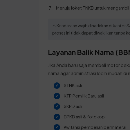
Menuju loket TNKB untuk mengambil 
⚠️ Kendaraan wajib dihadirkan di kantor
proses ini tidak dapat diwakilkan tanpa k
Layanan Balik Nama (BBN
Jika Anda baru saja membeli motor beka
nama agar administrasi lebih mudah di
STNK asli
KTP Pemilik Baru asli
SKPD asli
BPKB asli & fotokopi
Kwitansi pembelian bermaterai