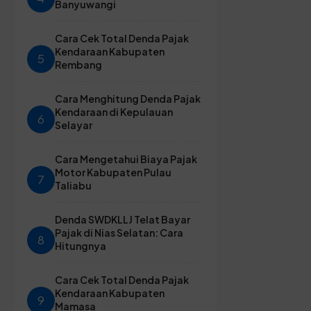
Banyuwangi
Cara Cek Total Denda Pajak
Kendaraan Kabupaten
5
Rembang
Cara Menghitung Denda Pajak
Kendaraan di Kepulauan
6
Selayar
Cara Mengetahui Biaya Pajak
Motor Kabupaten Pulau
7
Taliabu
Denda SWDKLLJ Telat Bayar
Pajak di Nias Selatan: Cara
8
Hitungnya
Cara Cek Total Denda Pajak
Kendaraan Kabupaten
9
Mamasa