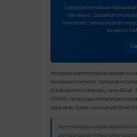
Cek pajak kendaraan Kabupaten
dan akurat. Dapatkan informasi
kendaraan, termasuk jatuh tempo,
ke kantor S
Ce
Mengurus administrasi kendaraan seca
kendaraan bermotor, termasuk informa
di Kabupaten Indramayu, Jawa Barat. Pr
(TNKB), tetapi juga memperbarui masa
digunakan di jalan raya wilayah Bumi Wir
Taat membayar pajak adalah bukt
pembangunan infrastruktur jalan ya