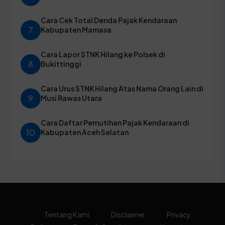
Cara Cek Total Denda Pajak Kendaraan
7
Kabupaten Mamasa
Cara Lapor STNK Hilang ke Polsek di
8
Bukittinggi
Cara Urus STNK Hilang Atas Nama Orang Lain di
9
Musi Rawas Utara
Cara Daftar Pemutihan Pajak Kendaraan di
10
Kabupaten Aceh Selatan
Tentang Kami
Disclaimer
Privacy