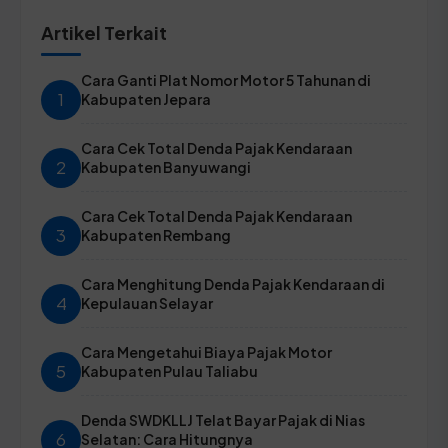
Artikel Terkait
Cara Ganti Plat Nomor Motor 5 Tahunan di
1
Kabupaten Jepara
Cara Cek Total Denda Pajak Kendaraan
2
Kabupaten Banyuwangi
Cara Cek Total Denda Pajak Kendaraan
3
Kabupaten Rembang
Cara Menghitung Denda Pajak Kendaraan di
4
Kepulauan Selayar
Cara Mengetahui Biaya Pajak Motor
5
Kabupaten Pulau Taliabu
Denda SWDKLLJ Telat Bayar Pajak di Nias
6
Selatan: Cara Hitungnya