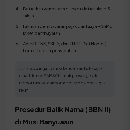
Daftarkan kendaraan di loket daftar ulang 5
tahun.
Lakukan pembayaran pajak dan biaya PNBP di
loket pembayaran.
Ambil STNK, SKPD, dan TNKB (Plat Nomor)
baru di bagian penyerahan.
⚠️ Harap diingat bahwa kendaraan fisik wajib
dihadirkan di SAMSAT untuk proses gesek
nomor rangka dan nomor mesin oleh petugas
resmi.
Prosedur Balik Nama (BBN II)
di Musi Banyuasin