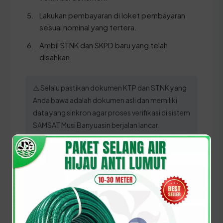
Lakukan pembayaran di loket pembayaran
sesuai nominal yang tertera.
Ambil STNK dan SKPD baru yang telah
disahkan.
⚠️ Selalu pastikan dokumen KTP dan STNK yang
Anda bawa adalah dokumen asli dan memiliki
data yang sinkron agar proses verifikasi di sistem
SAMSAT Musi Banyuasin berjalan lancar.
Panduan Pajak 5 Tahunan
(Ganti Plat) di Sumatera
Selatan