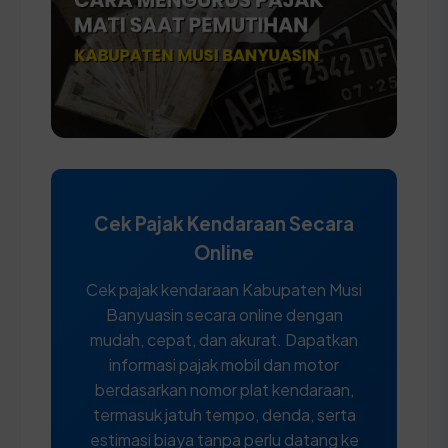
Cek Pajak Kendaraan Secara
Online
Cek pajak kendaraan Kabupaten Musi
Banyuasin secara online dengan
mudah, cepat, dan akurat. Dapatkan
informasi pajak mobil dan motor
berdasarkan nomor plat kendaraan,
termasuk jatuh tempo, denda, serta
estimasi biaya tanpa perlu datang ke