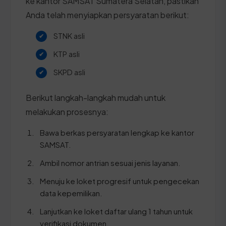
ke kantor SAMSAT Sumatera Selatan, pastikan
Anda telah menyiapkan persyaratan berikut:
STNK asli
KTP asli
SKPD asli
Berikut langkah-langkah mudah untuk
melakukan prosesnya:
Bawa berkas persyaratan lengkap ke kantor
SAMSAT.
Ambil nomor antrian sesuai jenis layanan.
Menuju ke loket progresif untuk pengecekan
data kepemilikan.
Lanjutkan ke loket daftar ulang 1 tahun untuk
verifikasi dokumen.